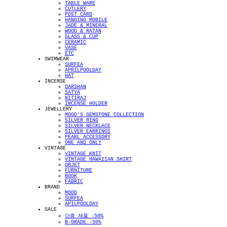
TABLE WARE
CUTLERY
POST CARD
HANGING MOBILE
JADE & MINERAL
WOOD & RATAN
GLASS & CUP
CERAMIC
VASE
ETC
SWIMWEAR
SURFEA
APRILPOOLDAY
HAT
INCENSE
DARSHAN
SATYA
NITIRAJ
INCENSE HOLDER
JEWELLERY
MOOD'S GEMSTONE COLLECTION
SILVER RING
SILVER NECKLACE
SILVER EARRINGS
PEARL ACCESSORY
ONE AND ONLY
VINTAGE
VINTAGE KNIT
VINTAGE HAWAIIAN SHIRT
OBJET
FURNITURE
BOOK
FABRIC
BRAND
MOOD
SURFEA
APILPOOLDAY
SALE
단종 제품 -50%
B-GRADE -50%