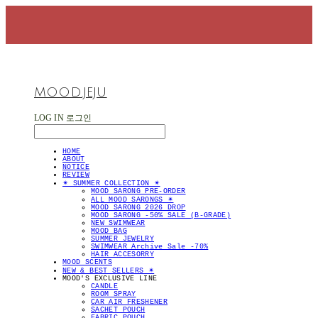
MOOD.JEJU
LOG IN
로그인
HOME
ABOUT
NOTICE
REVIEW
✴︎ SUMMER COLLECTION ✴︎
MOOD SARONG PRE-ORDER
ALL MOOD SARONGS ✴︎
MOOD SARONG 2026 DROP
MOOD SARONG -50% SALE (B-GRADE)
NEW SWIMWEAR
MOOD BAG
SUMMER JEWELRY
SWIMWEAR Archive Sale -70%
HAIR ACCESORRY
MOOD SCENTS
NEW & BEST SELLERS ✴︎
MOOD'S EXCLUSIVE LINE
CANDLE
ROOM SPRAY
CAR AIR FRESHENER
SACHET POUCH
FABRIC POUCH