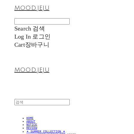
MOOD.JEJU
Search
검색
Log In
로그인
Cart
장바구니
MOOD.JEJU
HOME
ABOUT
NOTICE
REVIEW
✴︎ SUMMER COLLECTION ✴︎