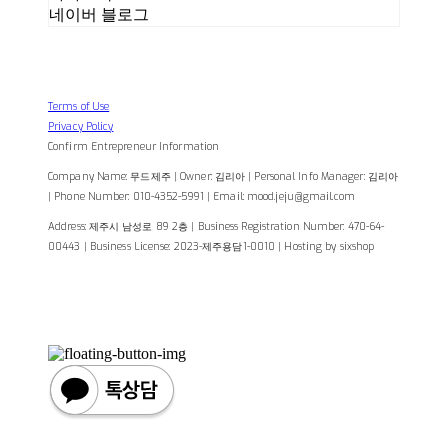
네이버 블로그
Terms of Use
Privacy Policy
Confirm Entrepreneur Information
Company Name: 무드제주 | Owner: 김리아 | Personal Info Manager: 김리아
| Phone Number: 010-4352-5991 | Email: mood.jeju@gmail.com
Address: 제주시 남성로 89 2층 | Business Registration Number:
470-64-
00443
| Business License:
2023-제주용담1-0010
| Hosting by sixshop