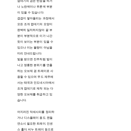
껍데기의 검은 반점을 띄거
나 노란색이나 푸른색 부분
이 있을 수 있습니다.
겹겹이 쌓아올리는 과정에서
모든 조개 껍데기의 모양이
완벽히 일치하지않아 끝 부
분이 부분적으로 이가 나간
듯이 보이는 부분이 있을 수
있으나 이는 불량이 아님을
미리 안내드립니다.
빛을 받으면 진주처럼 빛이
나고 영롱한 분위기를 연출
하는 오브제 겸 트레이로 사
용할 수 있으며 무드 제주에
서는 태국과 인도네시아에서
조개 껍데기로 제작 되는 다
양한 오브제를 취급하고 있
습니다.
어지러진 악세사리를 정리하
거나 디스플레이 용도, 캔들
연소시 필요한 트레이, 인센
스 홀더, 비누 트레이 등으로