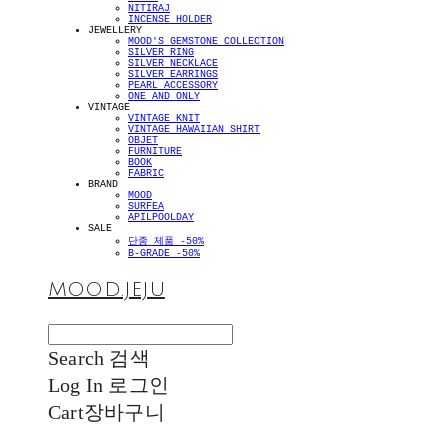
NITIRAJ
INCENSE HOLDER
JEWELLERY
MOOD'S GEMSTONE COLLECTION
SILVER RING
SILVER NECKLACE
SILVER EARRINGS
PEARL ACCESSORY
ONE AND ONLY
VINTAGE
VINTAGE KNIT
VINTAGE HAWAIIAN SHIRT
OBJET
FURNITURE
BOOK
FABRIC
BRAND
MOOD
SURFEA
APILPOOLDAY
SALE
단종 제품 -50%
B-GRADE -50%
MOOD.JEJU
Search
검색
Log In
로그인
Cart
장바구니