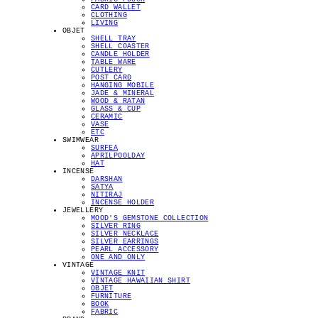
CARD WALLET
CLOTHING
LIVING
OBJET
SHELL TRAY
SHELL COASTER
CANDLE HOLDER
TABLE WARE
CUTLERY
POST CARD
HANGING MOBILE
JADE & MINERAL
WOOD & RATAN
GLASS & CUP
CERAMIC
VASE
ETC
SWIMWEAR
SURFEA
APRILPOOLDAY
HAT
INCENSE
DARSHAN
SATYA
NITIRAJ
INCENSE HOLDER
JEWELLERY
MOOD'S GEMSTONE COLLECTION
SILVER RING
SILVER NECKLACE
SILVER EARRINGS
PEARL ACCESSORY
ONE AND ONLY
VINTAGE
VINTAGE KNIT
VINTAGE HAWAIIAN SHIRT
OBJET
FURNITURE
BOOK
FABRIC