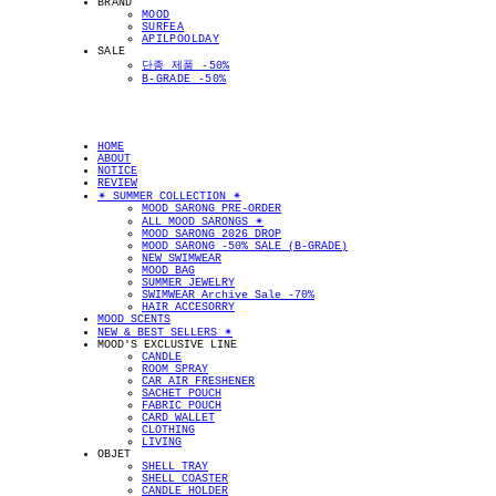
BRAND
MOOD
SURFEA
APILPOOLDAY
SALE
단종 제품 -50%
B-GRADE -50%
HOME
ABOUT
NOTICE
REVIEW
✴︎ SUMMER COLLECTION ✴︎
MOOD SARONG PRE-ORDER
ALL MOOD SARONGS ✴︎
MOOD SARONG 2026 DROP
MOOD SARONG -50% SALE (B-GRADE)
NEW SWIMWEAR
MOOD BAG
SUMMER JEWELRY
SWIMWEAR Archive Sale -70%
HAIR ACCESORRY
MOOD SCENTS
NEW & BEST SELLERS ✴︎
MOOD'S EXCLUSIVE LINE
CANDLE
ROOM SPRAY
CAR AIR FRESHENER
SACHET POUCH
FABRIC POUCH
CARD WALLET
CLOTHING
LIVING
OBJET
SHELL TRAY
SHELL COASTER
CANDLE HOLDER