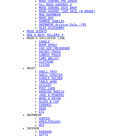
MOOD SARONG PRE-ORDER
ALL MOOD SARONGS ✴︎
MOOD SARONG 2026 DROP
MOOD SARONG -50% SALE (B-GRADE)
NEW SWIMWEAR
MOOD BAG
SUMMER JEWELRY
SWIMWEAR Archive Sale -70%
HAIR ACCESORRY
MOOD SCENTS
NEW & BEST SELLERS ✴︎
MOOD'S EXCLUSIVE LINE
CANDLE
ROOM SPRAY
CAR AIR FRESHENER
SACHET POUCH
FABRIC POUCH
CARD WALLET
CLOTHING
LIVING
OBJET
SHELL TRAY
SHELL COASTER
CANDLE HOLDER
TABLE WARE
CUTLERY
POST CARD
HANGING MOBILE
JADE & MINERAL
WOOD & RATAN
GLASS & CUP
CERAMIC
VASE
ETC
SWIMWEAR
SURFEA
APRILPOOLDAY
HAT
INCENSE
DARSHAN
SATYA