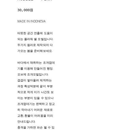
30,000원
MADE IN INDONESIA
따뜻한 공간 연출에 도움이
되는 플라워 쉘 모빌입니다.
두가지 컬러로 제작되어 다
가오는 봄을 준비해보세요.
바다에서 채취하는 조개껍데
기를 이용해 만들어진 행잉
오브제 조개모빌입니다.
겹겹이 쌓아올려 제작하는
과정 특성덕분에 끝이 부분
적으로 작게 이가 나간듯 보
이는 부분이 있을 수 있으나
조개껍데기는 완벽하고 정교
히 깍아내기 어려운 재료로
교환, 환불이 어려움을 미리
안내드립니다.
충격을 가하면 파손 될 수 있