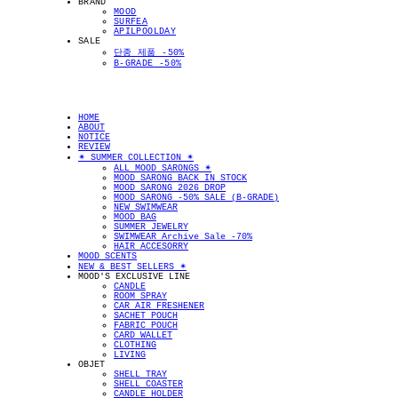
BRAND
MOOD
SURFEA
APILPOOLDAY
SALE
단종 제품 -50%
B-GRADE -50%
HOME
ABOUT
NOTICE
REVIEW
✴︎ SUMMER COLLECTION ✴︎
ALL MOOD SARONGS ✴︎
MOOD SARONG BACK IN STOCK
MOOD SARONG 2026 DROP
MOOD SARONG -50% SALE (B-GRADE)
NEW SWIMWEAR
MOOD BAG
SUMMER JEWELRY
SWIMWEAR Archive Sale -70%
HAIR ACCESORRY
MOOD SCENTS
NEW & BEST SELLERS ✴︎
MOOD'S EXCLUSIVE LINE
CANDLE
ROOM SPRAY
CAR AIR FRESHENER
SACHET POUCH
FABRIC POUCH
CARD WALLET
CLOTHING
LIVING
OBJET
SHELL TRAY
SHELL COASTER
CANDLE HOLDER