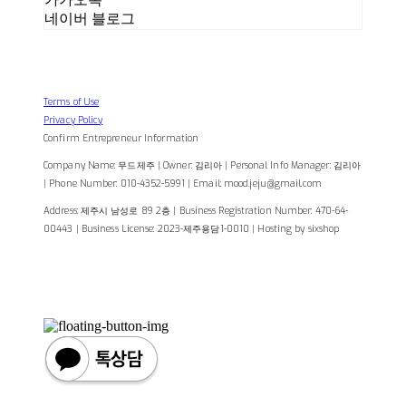
네이버 블로그
Terms of Use
Privacy Policy
Confirm Entrepreneur Information
Company Name: 무드제주 | Owner: 김리아 | Personal Info Manager: 김리아
| Phone Number: 010-4352-5991 | Email: mood.jeju@gmail.com
Address: 제주시 남성로 89 2층 | Business Registration Number:
470-64-
00443
| Business License:
2023-제주용담1-0010
| Hosting by sixshop