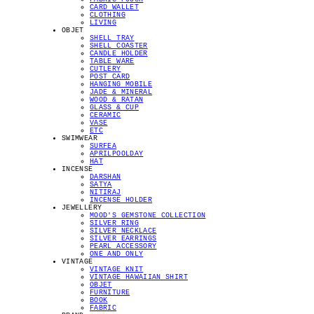
CARD WALLET
CLOTHING
LIVING
OBJET
SHELL TRAY
SHELL COASTER
CANDLE HOLDER
TABLE WARE
CUTLERY
POST CARD
HANGING MOBILE
JADE & MINERAL
WOOD & RATAN
GLASS & CUP
CERAMIC
VASE
ETC
SWIMWEAR
SURFEA
APRILPOOLDAY
HAT
INCENSE
DARSHAN
SATYA
NITIRAJ
INCENSE HOLDER
JEWELLERY
MOOD'S GEMSTONE COLLECTION
SILVER RING
SILVER NECKLACE
SILVER EARRINGS
PEARL ACCESSORY
ONE AND ONLY
VINTAGE
VINTAGE KNIT
VINTAGE HAWAIIAN SHIRT
OBJET
FURNITURE
BOOK
FABRIC