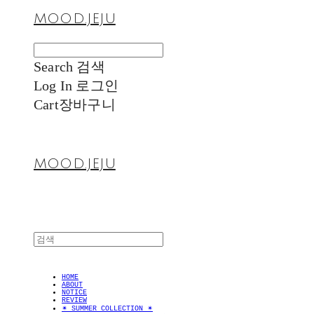
MOOD.JEJU
Search
검색
Log In
로그인
Cart
장바구니
MOOD.JEJU
HOME
ABOUT
NOTICE
REVIEW
✴︎ SUMMER COLLECTION ✴︎