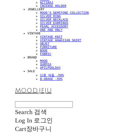
NITIRAJ
INCENSE HOLDER
JEWELLERY
MOOD'S GEMSTONE COLLECTION
SILVER RING
SILVER NECKLACE
SILVER EARRINGS
PEARL ACCESSORY
ONE AND ONLY
VINTAGE
VINTAGE KNIT
VINTAGE HAWAIIAN SHIRT
OBJET
FURNITURE
BOOK
FABRIC
BRAND
MOOD
SURFEA
APILPOOLDAY
SALE
단종 제품 -50%
B-GRADE -50%
MOOD.JEJU
Search
검색
Log In
로그인
Cart
장바구니