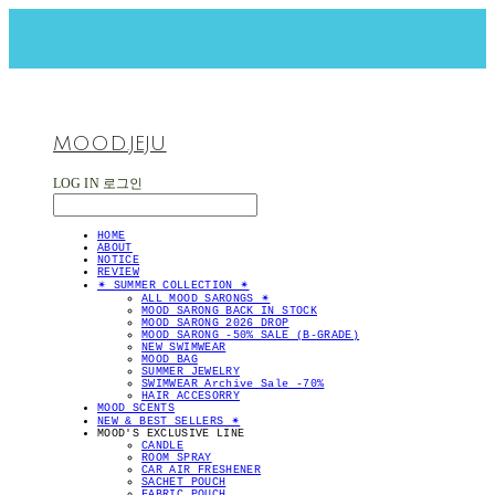
MOOD.JEJU
LOG IN
로그인
HOME
ABOUT
NOTICE
REVIEW
✴︎ SUMMER COLLECTION ✴︎
ALL MOOD SARONGS ✴︎
MOOD SARONG BACK IN STOCK
MOOD SARONG 2026 DROP
MOOD SARONG -50% SALE (B-GRADE)
NEW SWIMWEAR
MOOD BAG
SUMMER JEWELRY
SWIMWEAR Archive Sale -70%
HAIR ACCESORRY
MOOD SCENTS
NEW & BEST SELLERS ✴︎
MOOD'S EXCLUSIVE LINE
CANDLE
ROOM SPRAY
CAR AIR FRESHENER
SACHET POUCH
FABRIC POUCH