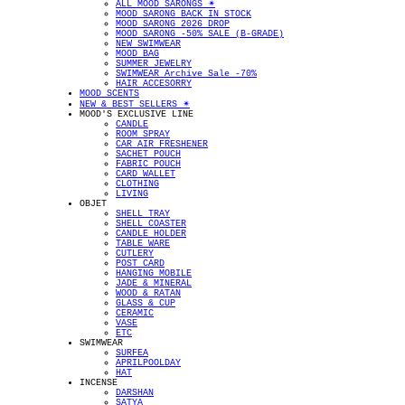
ALL MOOD SARONGS ✴︎
MOOD SARONG BACK IN STOCK
MOOD SARONG 2026 DROP
MOOD SARONG -50% SALE (B-GRADE)
NEW SWIMWEAR
MOOD BAG
SUMMER JEWELRY
SWIMWEAR Archive Sale -70%
HAIR ACCESORRY
MOOD SCENTS
NEW & BEST SELLERS ✴︎
MOOD'S EXCLUSIVE LINE
CANDLE
ROOM SPRAY
CAR AIR FRESHENER
SACHET POUCH
FABRIC POUCH
CARD WALLET
CLOTHING
LIVING
OBJET
SHELL TRAY
SHELL COASTER
CANDLE HOLDER
TABLE WARE
CUTLERY
POST CARD
HANGING MOBILE
JADE & MINERAL
WOOD & RATAN
GLASS & CUP
CERAMIC
VASE
ETC
SWIMWEAR
SURFEA
APRILPOOLDAY
HAT
INCENSE
DARSHAN
SATYA