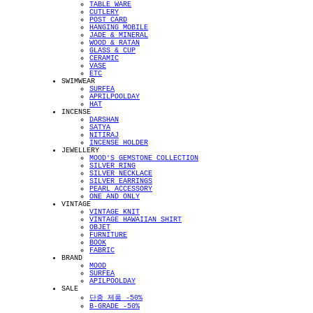
TABLE WARE
CUTLERY
POST CARD
HANGING MOBILE
JADE & MINERAL
WOOD & RATAN
GLASS & CUP
CERAMIC
VASE
ETC
SWIMWEAR
SURFEA
APRILPOOLDAY
HAT
INCENSE
DARSHAN
SATYA
NITIRAJ
INCENSE HOLDER
JEWELLERY
MOOD'S GEMSTONE COLLECTION
SILVER RING
SILVER NECKLACE
SILVER EARRINGS
PEARL ACCESSORY
ONE AND ONLY
VINTAGE
VINTAGE KNIT
VINTAGE HAWAIIAN SHIRT
OBJET
FURNITURE
BOOK
FABRIC
BRAND
MOOD
SURFEA
APILPOOLDAY
SALE
단종 제품 -50%
B-GRADE -50%