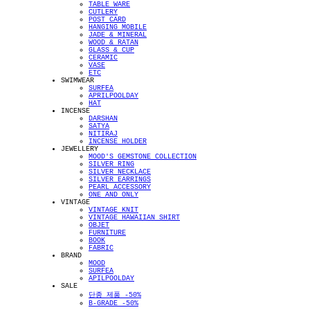
TABLE WARE
CUTLERY
POST CARD
HANGING MOBILE
JADE & MINERAL
WOOD & RATAN
GLASS & CUP
CERAMIC
VASE
ETC
SWIMWEAR
SURFEA
APRILPOOLDAY
HAT
INCENSE
DARSHAN
SATYA
NITIRAJ
INCENSE HOLDER
JEWELLERY
MOOD'S GEMSTONE COLLECTION
SILVER RING
SILVER NECKLACE
SILVER EARRINGS
PEARL ACCESSORY
ONE AND ONLY
VINTAGE
VINTAGE KNIT
VINTAGE HAWAIIAN SHIRT
OBJET
FURNITURE
BOOK
FABRIC
BRAND
MOOD
SURFEA
APILPOOLDAY
SALE
단종 제품 -50%
B-GRADE -50%