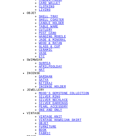
CARD WALLET
CLOTHING
LIVING
OBJET
SHELL TRAY
SHELL COASTER
CANDLE HOLDER
TABLE WARE
CUTLERY
POST CARD
HANGING MOBILE
JADE & MINERAL
WOOD & RATAN
GLASS & CUP
CERAMIC
VASE
ETC
SWIMWEAR
SURFEA
APRILPOOLDAY
HAT
INCENSE
DARSHAN
SATYA
NITIRAJ
INCENSE HOLDER
JEWELLERY
MOOD'S GEMSTONE COLLECTION
SILVER RING
SILVER NECKLACE
SILVER EARRINGS
PEARL ACCESSORY
ONE AND ONLY
VINTAGE
VINTAGE KNIT
VINTAGE HAWAIIAN SHIRT
OBJET
FURNITURE
BOOK
FABRIC