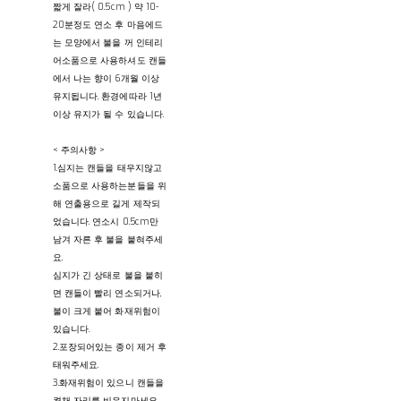
짧게 잘라( 0.5cm ) 약 10-
20분정도 연소 후 마음에드
는 모양에서 불을 꺼 인테리
어소품으로 사용하셔도 캔들
에서 나는 향이 6개월 이상
유지됩니다. 환경에따라 1년
이상 유지가 될 수 있습니다.
< 주의사항 >
1.심지는 캔들을 태우지않고
소품으로 사용하는분들을 위
해 연출용으로 길게 제작되
었습니다. 연소시 0.5cm만
남겨 자른 후 불을 붙혀주세
요.
심지가 긴 상태로 불을 붙히
면 캔들이 빨리 연소되거나,
불이 크게 붙어 화재위험이
있습니다.
2.포장되어있는 종이 제거 후
태워주세요.
3.화재위험이 있으니 캔들을
켠채 자리를 비우지마세요.