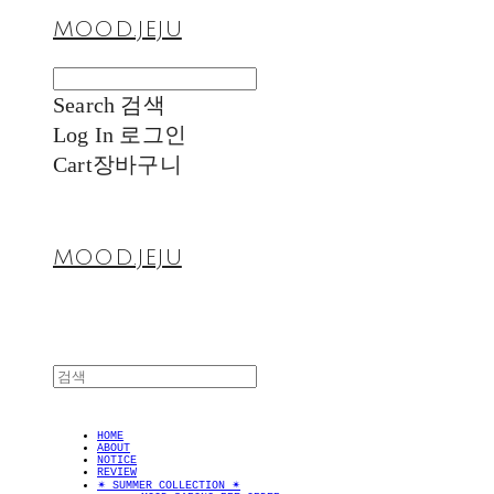
MOOD.JEJU
Search
검색
Log In
로그인
Cart
장바구니
MOOD.JEJU
HOME
ABOUT
NOTICE
REVIEW
✴︎ SUMMER COLLECTION ✴︎