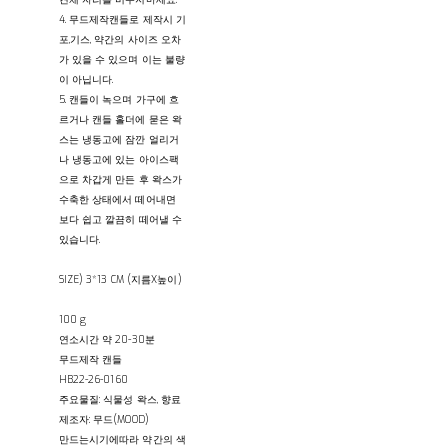
4. 무드제작캔들로 제작시 기
포,기스, 약간의 사이즈 오차
가 있을 수 있으며 이는 불량
이 아닙니다.
5. 캔들이 녹으며 가구에 흐
르거나 캔들 홀더에 묻은 왁
스는 냉동고에 잠깐 얼리거
나 냉동고에 있는 아이스팩
으로 차갑게 만든 후 왁스가
수축한 상태에서 떼어내면
보다 쉽고 깔끔히 떼어낼 수
있습니다.
SIZE) 3*13 CM (지름X높이)
100 g
연소시간 약 20-30분
무드제작 캔들
HB22-26-0160
주요물질: 식물성 왁스, 향료
제조자: 무드(MOOD)
만드는시기에따라 약간의 색