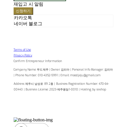
재입고 시 알림
신청하기
카카오톡
네이버 블로그
Terms of Use
Privacy Policy
Confirm Entrepreneur Information
Company Name: 무드제주 | Owner: 김리아 | Personal Info Manager: 김리아
| Phone Number: 010-4352-5991 | Email: mood.jeju@gmail.com
Address: 제주시 남성로 89 2층 | Business Registration Number:
470-64-
00443
| Business License:
2023-제주용담1-0010
| Hosting by sixshop