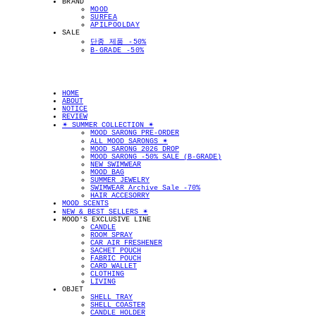
BRAND
MOOD
SURFEA
APILPOOLDAY
SALE
단종 제품 -50%
B-GRADE -50%
HOME
ABOUT
NOTICE
REVIEW
✴︎ SUMMER COLLECTION ✴︎
MOOD SARONG PRE-ORDER
ALL MOOD SARONGS ✴︎
MOOD SARONG 2026 DROP
MOOD SARONG -50% SALE (B-GRADE)
NEW SWIMWEAR
MOOD BAG
SUMMER JEWELRY
SWIMWEAR Archive Sale -70%
HAIR ACCESORRY
MOOD SCENTS
NEW & BEST SELLERS ✴︎
MOOD'S EXCLUSIVE LINE
CANDLE
ROOM SPRAY
CAR AIR FRESHENER
SACHET POUCH
FABRIC POUCH
CARD WALLET
CLOTHING
LIVING
OBJET
SHELL TRAY
SHELL COASTER
CANDLE HOLDER