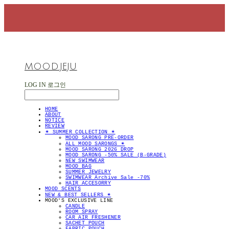
MOOD.JEJU
LOG IN
로그인
HOME
ABOUT
NOTICE
REVIEW
✴︎ SUMMER COLLECTION ✴︎
MOOD SARONG PRE-ORDER
ALL MOOD SARONGS ✴︎
MOOD SARONG 2026 DROP
MOOD SARONG -50% SALE (B-GRADE)
NEW SWIMWEAR
MOOD BAG
SUMMER JEWELRY
SWIMWEAR Archive Sale -70%
HAIR ACCESORRY
MOOD SCENTS
NEW & BEST SELLERS ✴︎
MOOD'S EXCLUSIVE LINE
CANDLE
ROOM SPRAY
CAR AIR FRESHENER
SACHET POUCH
FABRIC POUCH