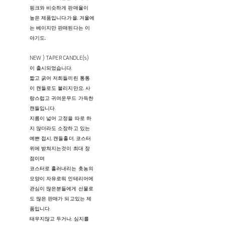
핑크와 비슷하게 판매율이
높은 제품입니다.가을, 겨울에
는 베이지만 판매된다는 이
야기도..
NEW ) TAPER CANDLE(s)
이 출시되었습니다.
짧고 굵어 저희들끼린 통통
이 캔들로도 불리지만요. 사
랑스럽고 귀여운무드 가득한
캔들입니다.
지름이 넓어 고정을 따로 하
지 않더라도 소장하고 있는
예쁜 접시, 캔들홀더, 코스터
위에 받쳐지는것이 최대 장
점이며
코스터로 흘러내리는 촛농의
모양이 자유로워 인테리어에
관심이 많은분들에게 선물로
도 많은 판매가 되고있는 제
품입니다.
태우지않고 두거나, 심지를