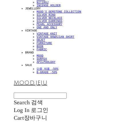
NITIRAJ
INCENSE HOLDER
JEWELLERY
MOOD'S GEMSTONE COLLECTION
SILVER RING
SILVER NECKLACE
SILVER EARRINGS
PEARL ACCESSORY
ONE AND ONLY
VINTAGE
VINTAGE KNIT
VINTAGE HAWAIIAN SHIRT
OBJET
FURNITURE
BOOK
FABRIC
BRAND
MOOD
SURFEA
APILPOOLDAY
SALE
단종 제품 -50%
B-GRADE -50%
MOOD.JEJU
Search
검색
Log In
로그인
Cart
장바구니