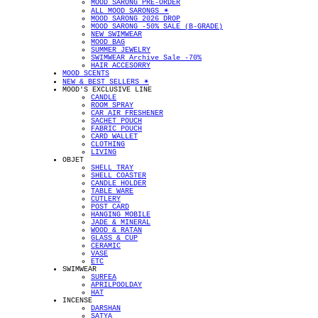
MOOD SARONG PRE-ORDER
ALL MOOD SARONGS ✴︎
MOOD SARONG 2026 DROP
MOOD SARONG -50% SALE (B-GRADE)
NEW SWIMWEAR
MOOD BAG
SUMMER JEWELRY
SWIMWEAR Archive Sale -70%
HAIR ACCESORRY
MOOD SCENTS
NEW & BEST SELLERS ✴︎
MOOD'S EXCLUSIVE LINE
CANDLE
ROOM SPRAY
CAR AIR FRESHENER
SACHET POUCH
FABRIC POUCH
CARD WALLET
CLOTHING
LIVING
OBJET
SHELL TRAY
SHELL COASTER
CANDLE HOLDER
TABLE WARE
CUTLERY
POST CARD
HANGING MOBILE
JADE & MINERAL
WOOD & RATAN
GLASS & CUP
CERAMIC
VASE
ETC
SWIMWEAR
SURFEA
APRILPOOLDAY
HAT
INCENSE
DARSHAN
SATYA