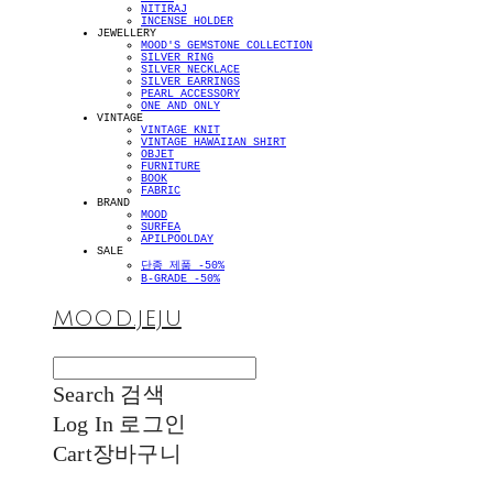
NITIRAJ
INCENSE HOLDER
JEWELLERY
MOOD'S GEMSTONE COLLECTION
SILVER RING
SILVER NECKLACE
SILVER EARRINGS
PEARL ACCESSORY
ONE AND ONLY
VINTAGE
VINTAGE KNIT
VINTAGE HAWAIIAN SHIRT
OBJET
FURNITURE
BOOK
FABRIC
BRAND
MOOD
SURFEA
APILPOOLDAY
SALE
단종 제품 -50%
B-GRADE -50%
MOOD.JEJU
Search
검색
Log In
로그인
Cart
장바구니