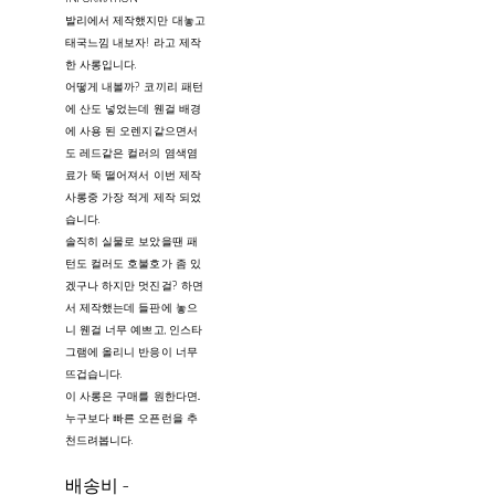
발리에서 제작했지만 대놓고
태국느낌 내보자! 라고 제작
한 사롱입니다.
어떻게 내볼까? 코끼리 패턴
에 산도 넣었는데 웬걸 배경
에 사용 된 오렌지같으면서
도 레드같은 컬러의 염색염
료가 뚝 떨어져서 이번 제작
사롱중 가장 적게 제작 되었
습니다.
솔직히 실물로 보았을땐 패
턴도 컬러도 호불호가 좀 있
겠구나 하지만 멋진걸? 하면
서 제작했는데 들판에 놓으
니 웬걸 너무 예쁘고, 인스타
그램에 올리니 반응이 너무
뜨겁습니다.
이 사롱은 구매를 원한다면..
누구보다 빠른 오픈런을 추
천드려봅니다.
배송비
-