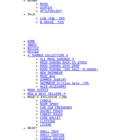
BRAND
MOOD
SURFEA
APILPOOLDAY
SALE
단종 제품 -50%
B-GRADE -50%
HOME
ABOUT
NOTICE
REVIEW
✴︎ SUMMER COLLECTION ✴︎
ALL MOOD SARONGS ✴︎
MOOD SARONG BACK IN STOCK
MOOD SARONG 2026 DROP
MOOD SARONG -50% SALE (B-GRADE)
NEW SWIMWEAR
MOOD BAG
SUMMER JEWELRY
SWIMWEAR Archive Sale -70%
HAIR ACCESORRY
MOOD SCENTS
NEW & BEST SELLERS ✴︎
MOOD'S EXCLUSIVE LINE
CANDLE
ROOM SPRAY
CAR AIR FRESHENER
SACHET POUCH
FABRIC POUCH
CARD WALLET
CLOTHING
LIVING
OBJET
SHELL TRAY
SHELL COASTER
CANDLE HOLDER