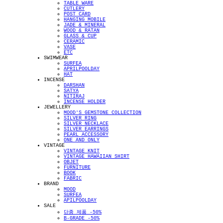
TABLE WARE
CUTLERY
POST CARD
HANGING MOBILE
JADE & MINERAL
WOOD & RATAN
GLASS & CUP
CERAMIC
VASE
ETC
SWIMWEAR
SURFEA
APRILPOOLDAY
HAT
INCENSE
DARSHAN
SATYA
NITIRAJ
INCENSE HOLDER
JEWELLERY
MOOD'S GEMSTONE COLLECTION
SILVER RING
SILVER NECKLACE
SILVER EARRINGS
PEARL ACCESSORY
ONE AND ONLY
VINTAGE
VINTAGE KNIT
VINTAGE HAWAIIAN SHIRT
OBJET
FURNITURE
BOOK
FABRIC
BRAND
MOOD
SURFEA
APILPOOLDAY
SALE
단종 제품 -50%
B-GRADE -50%