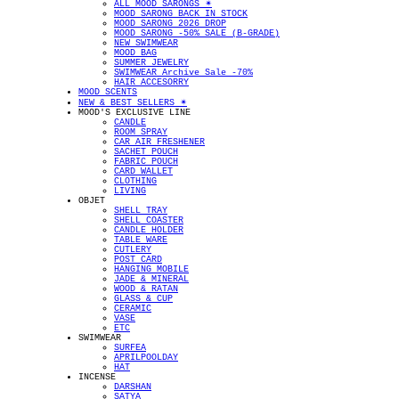
ALL MOOD SARONGS ✴︎
MOOD SARONG BACK IN STOCK
MOOD SARONG 2026 DROP
MOOD SARONG -50% SALE (B-GRADE)
NEW SWIMWEAR
MOOD BAG
SUMMER JEWELRY
SWIMWEAR Archive Sale -70%
HAIR ACCESORRY
MOOD SCENTS
NEW & BEST SELLERS ✴︎
MOOD'S EXCLUSIVE LINE
CANDLE
ROOM SPRAY
CAR AIR FRESHENER
SACHET POUCH
FABRIC POUCH
CARD WALLET
CLOTHING
LIVING
OBJET
SHELL TRAY
SHELL COASTER
CANDLE HOLDER
TABLE WARE
CUTLERY
POST CARD
HANGING MOBILE
JADE & MINERAL
WOOD & RATAN
GLASS & CUP
CERAMIC
VASE
ETC
SWIMWEAR
SURFEA
APRILPOOLDAY
HAT
INCENSE
DARSHAN
SATYA