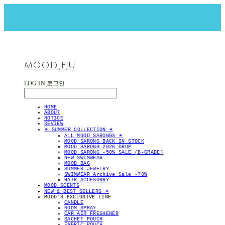
MOOD.JEJU
LOG IN
로그인
HOME
ABOUT
NOTICE
REVIEW
✴︎ SUMMER COLLECTION ✴︎
ALL MOOD SARONGS ✴︎
MOOD SARONG BACK IN STOCK
MOOD SARONG 2026 DROP
MOOD SARONG -50% SALE (B-GRADE)
NEW SWIMWEAR
MOOD BAG
SUMMER JEWELRY
SWIMWEAR Archive Sale -70%
HAIR ACCESORRY
MOOD SCENTS
NEW & BEST SELLERS ✴︎
MOOD'S EXCLUSIVE LINE
CANDLE
ROOM SPRAY
CAR AIR FRESHENER
SACHET POUCH
FABRIC POUCH