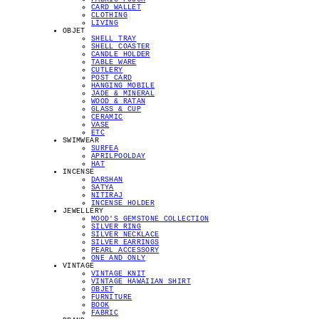
CARD WALLET
CLOTHING
LIVING
OBJET
SHELL TRAY
SHELL COASTER
CANDLE HOLDER
TABLE WARE
CUTLERY
POST CARD
HANGING MOBILE
JADE & MINERAL
WOOD & RATAN
GLASS & CUP
CERAMIC
VASE
ETC
SWIMWEAR
SURFEA
APRILPOOLDAY
HAT
INCENSE
DARSHAN
SATYA
NITIRAJ
INCENSE HOLDER
JEWELLERY
MOOD'S GEMSTONE COLLECTION
SILVER RING
SILVER NECKLACE
SILVER EARRINGS
PEARL ACCESSORY
ONE AND ONLY
VINTAGE
VINTAGE KNIT
VINTAGE HAWAIIAN SHIRT
OBJET
FURNITURE
BOOK
FABRIC