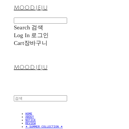
MOOD.JEJU
Search
검색
Log In
로그인
Cart
장바구니
MOOD.JEJU
HOME
ABOUT
NOTICE
REVIEW
✴︎ SUMMER COLLECTION ✴︎