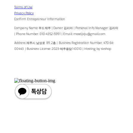
Terms of Use
Privacy Policy
Confirm Entrepreneur Information
Company Name: 무드제주 | Owner: 김리아 | Personal Info Manager: 김리아
| Phone Number: 010-4352-5991 | Email: mood.jeju@gmail.com
Address: 제주시 남성로 89 2층 | Business Registration Number:
470-64-
00443
| Business License:
2023-제주용담1-0010
| Hosting by sixshop