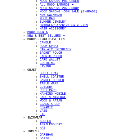
MOOD SARONG PRE-ORDER
ALL MOOD SARONGS ✴︎
MOOD SARONG 2026 DROP
MOOD SARONG -50% SALE (B-GRADE)
NEW SWIMWEAR
MOOD BAG
SUMMER JEWELRY
SWIMWEAR Archive Sale -70%
HAIR ACCESORRY
MOOD SCENTS
NEW & BEST SELLERS ✴︎
MOOD'S EXCLUSIVE LINE
CANDLE
ROOM SPRAY
CAR AIR FRESHENER
SACHET POUCH
FABRIC POUCH
CARD WALLET
CLOTHING
LIVING
OBJET
SHELL TRAY
SHELL COASTER
CANDLE HOLDER
TABLE WARE
CUTLERY
POST CARD
HANGING MOBILE
JADE & MINERAL
WOOD & RATAN
GLASS & CUP
CERAMIC
VASE
ETC
SWIMWEAR
SURFEA
APRILPOOLDAY
HAT
INCENSE
DARSHAN
SATYA