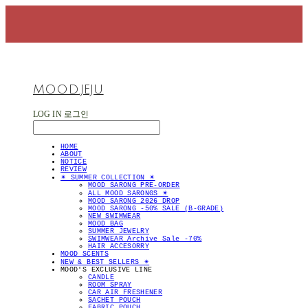
MOOD.JEJU
LOG IN
로그인
HOME
ABOUT
NOTICE
REVIEW
✴︎ SUMMER COLLECTION ✴︎
MOOD SARONG PRE-ORDER
ALL MOOD SARONGS ✴︎
MOOD SARONG 2026 DROP
MOOD SARONG -50% SALE (B-GRADE)
NEW SWIMWEAR
MOOD BAG
SUMMER JEWELRY
SWIMWEAR Archive Sale -70%
HAIR ACCESORRY
MOOD SCENTS
NEW & BEST SELLERS ✴︎
MOOD'S EXCLUSIVE LINE
CANDLE
ROOM SPRAY
CAR AIR FRESHENER
SACHET POUCH
FABRIC POUCH