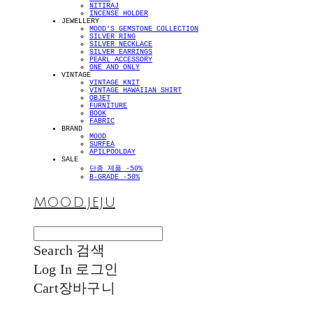
NITIRAJ
INCENSE HOLDER
JEWELLERY
MOOD'S GEMSTONE COLLECTION
SILVER RING
SILVER NECKLACE
SILVER EARRINGS
PEARL ACCESSORY
ONE AND ONLY
VINTAGE
VINTAGE KNIT
VINTAGE HAWAIIAN SHIRT
OBJET
FURNITURE
BOOK
FABRIC
BRAND
MOOD
SURFEA
APILPOOLDAY
SALE
단종 제품 -50%
B-GRADE -50%
MOOD.JEJU
Search
검색
Log In
로그인
Cart
장바구니