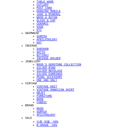
TABLE WARE
CUTLERY
POST CARD
HANGING MOBILE
JADE & MINERAL
WOOD & RATAN
GLASS & CUP
CERAMIC
VASE
ETC
SWIMWEAR
SURFEA
APRILPOOLDAY
HAT
INCENSE
DARSHAN
SATYA
NITIRAJ
INCENSE HOLDER
JEWELLERY
MOOD'S GEMSTONE COLLECTION
SILVER RING
SILVER NECKLACE
SILVER EARRINGS
PEARL ACCESSORY
ONE AND ONLY
VINTAGE
VINTAGE KNIT
VINTAGE HAWAIIAN SHIRT
OBJET
FURNITURE
BOOK
FABRIC
BRAND
MOOD
SURFEA
APILPOOLDAY
SALE
단종 제품 -50%
B-GRADE -50%