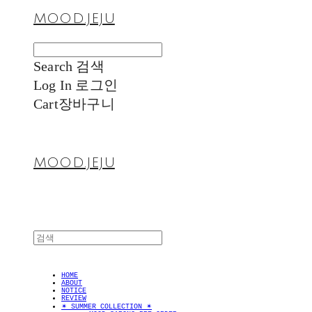
MOOD.JEJU
Search
검색
Log In
로그인
Cart
장바구니
MOOD.JEJU
HOME
ABOUT
NOTICE
REVIEW
✴︎ SUMMER COLLECTION ✴︎