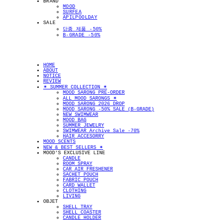
BRAND
MOOD
SURFEA
APILPOOLDAY
SALE
단종 제품 -50%
B-GRADE -50%
HOME
ABOUT
NOTICE
REVIEW
✴︎ SUMMER COLLECTION ✴︎
MOOD SARONG PRE-ORDER
ALL MOOD SARONGS ✴︎
MOOD SARONG 2026 DROP
MOOD SARONG -50% SALE (B-GRADE)
NEW SWIMWEAR
MOOD BAG
SUMMER JEWELRY
SWIMWEAR Archive Sale -70%
HAIR ACCESORRY
MOOD SCENTS
NEW & BEST SELLERS ✴︎
MOOD'S EXCLUSIVE LINE
CANDLE
ROOM SPRAY
CAR AIR FRESHENER
SACHET POUCH
FABRIC POUCH
CARD WALLET
CLOTHING
LIVING
OBJET
SHELL TRAY
SHELL COASTER
CANDLE HOLDER