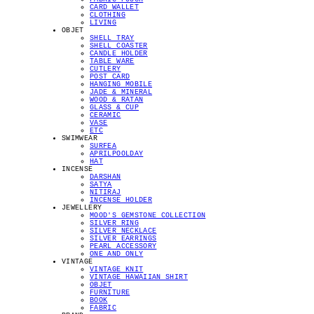
CARD WALLET
CLOTHING
LIVING
OBJET
SHELL TRAY
SHELL COASTER
CANDLE HOLDER
TABLE WARE
CUTLERY
POST CARD
HANGING MOBILE
JADE & MINERAL
WOOD & RATAN
GLASS & CUP
CERAMIC
VASE
ETC
SWIMWEAR
SURFEA
APRILPOOLDAY
HAT
INCENSE
DARSHAN
SATYA
NITIRAJ
INCENSE HOLDER
JEWELLERY
MOOD'S GEMSTONE COLLECTION
SILVER RING
SILVER NECKLACE
SILVER EARRINGS
PEARL ACCESSORY
ONE AND ONLY
VINTAGE
VINTAGE KNIT
VINTAGE HAWAIIAN SHIRT
OBJET
FURNITURE
BOOK
FABRIC