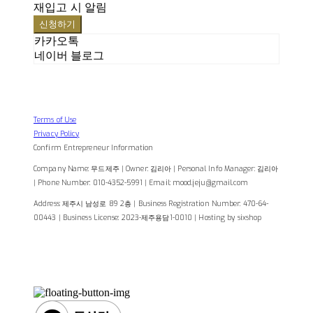
재입고 시 알림
신청하기
카카오톡
네이버 블로그
Terms of Use
Privacy Policy
Confirm Entrepreneur Information
Company Name: 무드제주 | Owner: 김리아 | Personal Info Manager: 김리아
| Phone Number: 010-4352-5991 | Email: mood.jeju@gmail.com
Address: 제주시 남성로 89 2층 | Business Registration Number:
470-64-
00443
| Business License:
2023-제주용담1-0010
| Hosting by sixshop