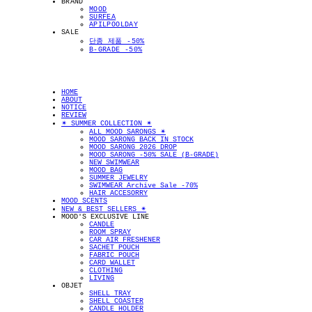
BRAND
MOOD
SURFEA
APILPOOLDAY
SALE
단종 제품 -50%
B-GRADE -50%
HOME
ABOUT
NOTICE
REVIEW
✴︎ SUMMER COLLECTION ✴︎
ALL MOOD SARONGS ✴︎
MOOD SARONG BACK IN STOCK
MOOD SARONG 2026 DROP
MOOD SARONG -50% SALE (B-GRADE)
NEW SWIMWEAR
MOOD BAG
SUMMER JEWELRY
SWIMWEAR Archive Sale -70%
HAIR ACCESORRY
MOOD SCENTS
NEW & BEST SELLERS ✴︎
MOOD'S EXCLUSIVE LINE
CANDLE
ROOM SPRAY
CAR AIR FRESHENER
SACHET POUCH
FABRIC POUCH
CARD WALLET
CLOTHING
LIVING
OBJET
SHELL TRAY
SHELL COASTER
CANDLE HOLDER