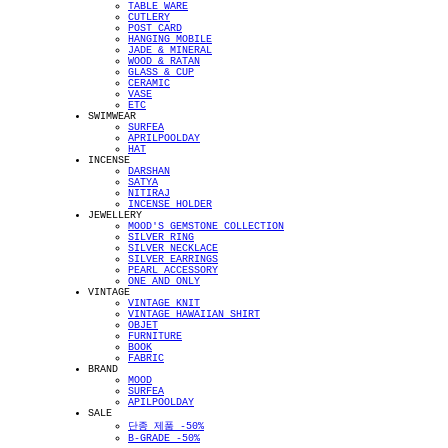
TABLE WARE
CUTLERY
POST CARD
HANGING MOBILE
JADE & MINERAL
WOOD & RATAN
GLASS & CUP
CERAMIC
VASE
ETC
SWIMWEAR
SURFEA
APRILPOOLDAY
HAT
INCENSE
DARSHAN
SATYA
NITIRAJ
INCENSE HOLDER
JEWELLERY
MOOD'S GEMSTONE COLLECTION
SILVER RING
SILVER NECKLACE
SILVER EARRINGS
PEARL ACCESSORY
ONE AND ONLY
VINTAGE
VINTAGE KNIT
VINTAGE HAWAIIAN SHIRT
OBJET
FURNITURE
BOOK
FABRIC
BRAND
MOOD
SURFEA
APILPOOLDAY
SALE
단종 제품 -50%
B-GRADE -50%