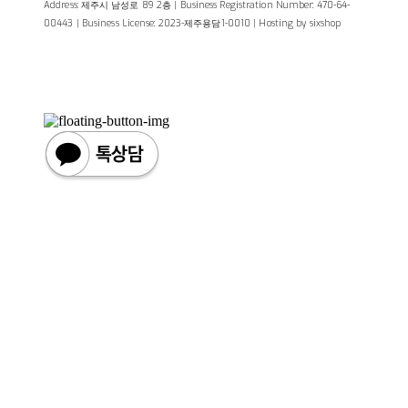
Address: 제주시 남성로 89 2층 | Business Registration Number:
470-64-
00443
| Business License:
2023-제주용담1-0010
| Hosting by sixshop