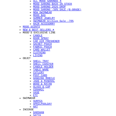
ALL MOOD SARONGS ✴︎
MOOD SARONG BACK IN STOCK
MOOD SARONG 2026 DROP
MOOD SARONG -50% SALE (B-GRADE)
NEW SWIMWEAR
MOOD BAG
SUMMER JEWELRY
SWIMWEAR Archive Sale -70%
HAIR ACCESORRY
MOOD SCENTS
NEW & BEST SELLERS ✴︎
MOOD'S EXCLUSIVE LINE
CANDLE
ROOM SPRAY
CAR AIR FRESHENER
SACHET POUCH
FABRIC POUCH
CARD WALLET
CLOTHING
LIVING
OBJET
SHELL TRAY
SHELL COASTER
CANDLE HOLDER
TABLE WARE
CUTLERY
POST CARD
HANGING MOBILE
JADE & MINERAL
WOOD & RATAN
GLASS & CUP
CERAMIC
VASE
ETC
SWIMWEAR
SURFEA
APRILPOOLDAY
HAT
INCENSE
DARSHAN
SATYA