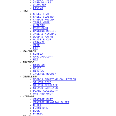
CARD WALLET
CLOTHING
LIVING
OBJET
SHELL TRAY
SHELL COASTER
CANDLE HOLDER
TABLE WARE
CUTLERY
POST CARD
HANGING MOBILE
JADE & MINERAL
WOOD & RATAN
GLASS & CUP
CERAMIC
VASE
ETC
SWIMWEAR
SURFEA
APRILPOOLDAY
HAT
INCENSE
DARSHAN
SATYA
NITIRAJ
INCENSE HOLDER
JEWELLERY
MOOD'S GEMSTONE COLLECTION
SILVER RING
SILVER NECKLACE
SILVER EARRINGS
PEARL ACCESSORY
ONE AND ONLY
VINTAGE
VINTAGE KNIT
VINTAGE HAWAIIAN SHIRT
OBJET
FURNITURE
BOOK
FABRIC