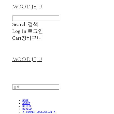
MOOD.JEJU
Search
검색
Log In
로그인
Cart
장바구니
MOOD.JEJU
HOME
ABOUT
NOTICE
REVIEW
✴︎ SUMMER COLLECTION ✴︎