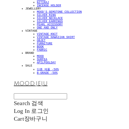
NITIRAJ
INCENSE HOLDER
JEWELLERY
MOOD'S GEMSTONE COLLECTION
SILVER RING
SILVER NECKLACE
SILVER EARRINGS
PEARL ACCESSORY
ONE AND ONLY
VINTAGE
VINTAGE KNIT
VINTAGE HAWAIIAN SHIRT
OBJET
FURNITURE
BOOK
FABRIC
BRAND
MOOD
SURFEA
APILPOOLDAY
SALE
단종 제품 -50%
B-GRADE -50%
MOOD.JEJU
Search
검색
Log In
로그인
Cart
장바구니