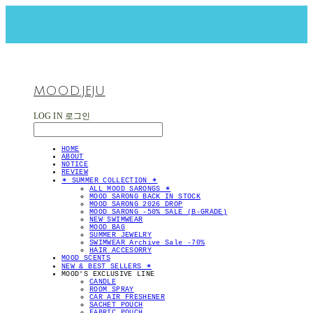
MOOD.JEJU
LOG IN
로그인
HOME
ABOUT
NOTICE
REVIEW
✴︎ SUMMER COLLECTION ✴︎
ALL MOOD SARONGS ✴︎
MOOD SARONG BACK IN STOCK
MOOD SARONG 2026 DROP
MOOD SARONG -50% SALE (B-GRADE)
NEW SWIMWEAR
MOOD BAG
SUMMER JEWELRY
SWIMWEAR Archive Sale -70%
HAIR ACCESORRY
MOOD SCENTS
NEW & BEST SELLERS ✴︎
MOOD'S EXCLUSIVE LINE
CANDLE
ROOM SPRAY
CAR AIR FRESHENER
SACHET POUCH
FABRIC POUCH