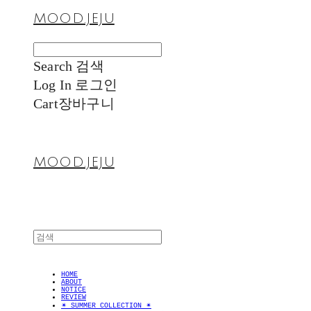
MOOD.JEJU
Search
검색
Log In
로그인
Cart
장바구니
MOOD.JEJU
HOME
ABOUT
NOTICE
REVIEW
✴︎ SUMMER COLLECTION ✴︎