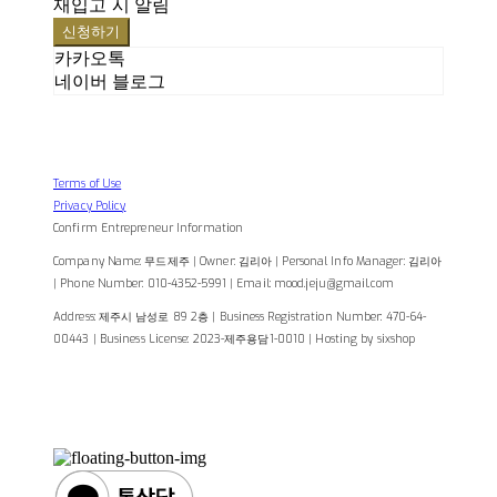
재입고 시 알림
신청하기
카카오톡
네이버 블로그
Terms of Use
Privacy Policy
Confirm Entrepreneur Information
Company Name: 무드제주 | Owner: 김리아 | Personal Info Manager: 김리아
| Phone Number: 010-4352-5991 | Email: mood.jeju@gmail.com
Address: 제주시 남성로 89 2층 | Business Registration Number:
470-64-
00443
| Business License:
2023-제주용담1-0010
| Hosting by sixshop