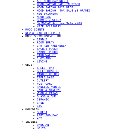
ALL MOOD SARONGS ✴︎
MOOD SARONG BACK IN STOCK
MOOD SARONG 2026 DROP
MOOD SARONG -50% SALE (B-GRADE)
NEW SWIMWEAR
MOOD BAG
SUMMER JEWELRY
SWIMWEAR Archive Sale -70%
HAIR ACCESORRY
MOOD SCENTS
NEW & BEST SELLERS ✴︎
MOOD'S EXCLUSIVE LINE
CANDLE
ROOM SPRAY
CAR AIR FRESHENER
SACHET POUCH
FABRIC POUCH
CARD WALLET
CLOTHING
LIVING
OBJET
SHELL TRAY
SHELL COASTER
CANDLE HOLDER
TABLE WARE
CUTLERY
POST CARD
HANGING MOBILE
JADE & MINERAL
WOOD & RATAN
GLASS & CUP
CERAMIC
VASE
ETC
SWIMWEAR
SURFEA
APRILPOOLDAY
HAT
INCENSE
DARSHAN
SATYA