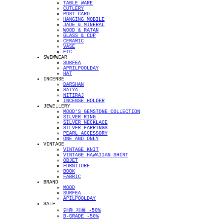
TABLE WARE
CUTLERY
POST CARD
HANGING MOBILE
JADE & MINERAL
WOOD & RATAN
GLASS & CUP
CERAMIC
VASE
ETC
SWIMWEAR
SURFEA
APRILPOOLDAY
HAT
INCENSE
DARSHAN
SATYA
NITIRAJ
INCENSE HOLDER
JEWELLERY
MOOD'S GEMSTONE COLLECTION
SILVER RING
SILVER NECKLACE
SILVER EARRINGS
PEARL ACCESSORY
ONE AND ONLY
VINTAGE
VINTAGE KNIT
VINTAGE HAWAIIAN SHIRT
OBJET
FURNITURE
BOOK
FABRIC
BRAND
MOOD
SURFEA
APILPOOLDAY
SALE
단종 제품 -50%
B-GRADE -50%