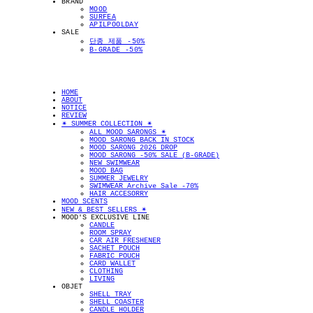
BRAND
MOOD
SURFEA
APILPOOLDAY
SALE
단종 제품 -50%
B-GRADE -50%
HOME
ABOUT
NOTICE
REVIEW
✴︎ SUMMER COLLECTION ✴︎
ALL MOOD SARONGS ✴︎
MOOD SARONG BACK IN STOCK
MOOD SARONG 2026 DROP
MOOD SARONG -50% SALE (B-GRADE)
NEW SWIMWEAR
MOOD BAG
SUMMER JEWELRY
SWIMWEAR Archive Sale -70%
HAIR ACCESORRY
MOOD SCENTS
NEW & BEST SELLERS ✴︎
MOOD'S EXCLUSIVE LINE
CANDLE
ROOM SPRAY
CAR AIR FRESHENER
SACHET POUCH
FABRIC POUCH
CARD WALLET
CLOTHING
LIVING
OBJET
SHELL TRAY
SHELL COASTER
CANDLE HOLDER