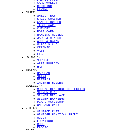
CARD WALLET
CLOTHING
LIVING
OBJET
SHELL TRAY
SHELL COASTER
CANDLE HOLDER
TABLE WARE
CUTLERY
POST CARD
HANGING MOBILE
JADE & MINERAL
WOOD & RATAN
GLASS & CUP
CERAMIC
VASE
ETC
SWIMWEAR
SURFEA
APRILPOOLDAY
HAT
INCENSE
DARSHAN
SATYA
NITIRAJ
INCENSE HOLDER
JEWELLERY
MOOD'S GEMSTONE COLLECTION
SILVER RING
SILVER NECKLACE
SILVER EARRINGS
PEARL ACCESSORY
ONE AND ONLY
VINTAGE
VINTAGE KNIT
VINTAGE HAWAIIAN SHIRT
OBJET
FURNITURE
BOOK
FABRIC