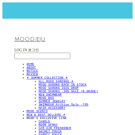
MOOD.JEJU
LOG IN
로그인
HOME
ABOUT
NOTICE
REVIEW
✴︎ SUMMER COLLECTION ✴︎
ALL MOOD SARONGS ✴︎
MOOD SARONG BACK IN STOCK
MOOD SARONG 2026 DROP
MOOD SARONG -50% SALE (B-GRADE)
NEW SWIMWEAR
MOOD BAG
SUMMER JEWELRY
SWIMWEAR Archive Sale -70%
HAIR ACCESORRY
MOOD SCENTS
NEW & BEST SELLERS ✴︎
MOOD'S EXCLUSIVE LINE
CANDLE
ROOM SPRAY
CAR AIR FRESHENER
SACHET POUCH
FABRIC POUCH