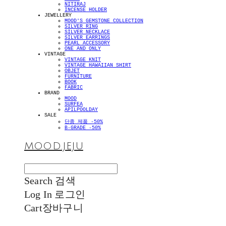
NITIRAJ
INCENSE HOLDER
JEWELLERY
MOOD'S GEMSTONE COLLECTION
SILVER RING
SILVER NECKLACE
SILVER EARRINGS
PEARL ACCESSORY
ONE AND ONLY
VINTAGE
VINTAGE KNIT
VINTAGE HAWAIIAN SHIRT
OBJET
FURNITURE
BOOK
FABRIC
BRAND
MOOD
SURFEA
APILPOOLDAY
SALE
단종 제품 -50%
B-GRADE -50%
MOOD.JEJU
Search
검색
Log In
로그인
Cart
장바구니