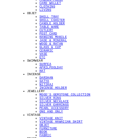
CARD WALLET
CLOTHING
LIVING
OBJET
SHELL TRAY
SHELL COASTER
CANDLE HOLDER
TABLE WARE
CUTLERY
POST CARD
HANGING MOBILE
JADE & MINERAL
WOOD & RATAN
GLASS & CUP
CERAMIC
VASE
ETC
SWIMWEAR
SURFEA
APRILPOOLDAY
HAT
INCENSE
DARSHAN
SATYA
NITIRAJ
INCENSE HOLDER
JEWELLERY
MOOD'S GEMSTONE COLLECTION
SILVER RING
SILVER NECKLACE
SILVER EARRINGS
PEARL ACCESSORY
ONE AND ONLY
VINTAGE
VINTAGE KNIT
VINTAGE HAWAIIAN SHIRT
OBJET
FURNITURE
BOOK
FABRIC