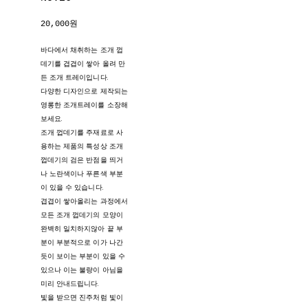
20,000원
바다에서 채취하는 조개 껍
데기를 겹겹이 쌓아 올려 만
든 조개 트레이입니다.
다양한 디자인으로 제작되는
영롱한 조개트레이를 소장해
보세요.
조개 껍데기를 주재료로 사
용하는 제품의 특성상 조개
껍데기의 검은 반점을 띄거
나 노란색이나 푸른색 부분
이 있을 수 있습니다.
겹겹이 쌓아올리는 과정에서
모든 조개 껍데기의 모양이
완벽히 일치하지않아 끝 부
분이 부분적으로 이가 나간
듯이 보이는 부분이 있을 수
있으나 이는 불량이 아님을
미리 안내드립니다.
빛을 받으면 진주처럼 빛이