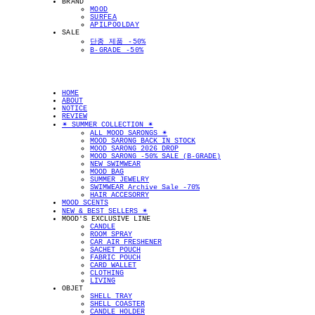
BRAND
MOOD
SURFEA
APILPOOLDAY
SALE
단종 제품 -50%
B-GRADE -50%
HOME
ABOUT
NOTICE
REVIEW
✴︎ SUMMER COLLECTION ✴︎
ALL MOOD SARONGS ✴︎
MOOD SARONG BACK IN STOCK
MOOD SARONG 2026 DROP
MOOD SARONG -50% SALE (B-GRADE)
NEW SWIMWEAR
MOOD BAG
SUMMER JEWELRY
SWIMWEAR Archive Sale -70%
HAIR ACCESORRY
MOOD SCENTS
NEW & BEST SELLERS ✴︎
MOOD'S EXCLUSIVE LINE
CANDLE
ROOM SPRAY
CAR AIR FRESHENER
SACHET POUCH
FABRIC POUCH
CARD WALLET
CLOTHING
LIVING
OBJET
SHELL TRAY
SHELL COASTER
CANDLE HOLDER