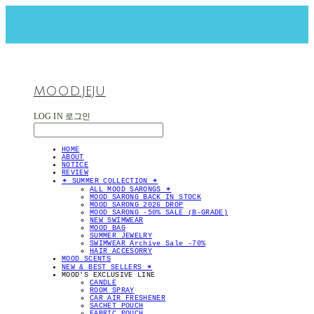
MOOD.JEJU
LOG IN
로그인
HOME
ABOUT
NOTICE
REVIEW
✴︎ SUMMER COLLECTION ✴︎
ALL MOOD SARONGS ✴︎
MOOD SARONG BACK IN STOCK
MOOD SARONG 2026 DROP
MOOD SARONG -50% SALE (B-GRADE)
NEW SWIMWEAR
MOOD BAG
SUMMER JEWELRY
SWIMWEAR Archive Sale -70%
HAIR ACCESORRY
MOOD SCENTS
NEW & BEST SELLERS ✴︎
MOOD'S EXCLUSIVE LINE
CANDLE
ROOM SPRAY
CAR AIR FRESHENER
SACHET POUCH
FABRIC POUCH