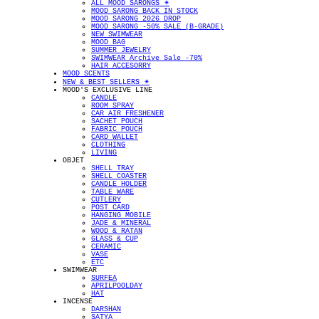
ALL MOOD SARONGS ✴︎
MOOD SARONG BACK IN STOCK
MOOD SARONG 2026 DROP
MOOD SARONG -50% SALE (B-GRADE)
NEW SWIMWEAR
MOOD BAG
SUMMER JEWELRY
SWIMWEAR Archive Sale -70%
HAIR ACCESORRY
MOOD SCENTS
NEW & BEST SELLERS ✴︎
MOOD'S EXCLUSIVE LINE
CANDLE
ROOM SPRAY
CAR AIR FRESHENER
SACHET POUCH
FABRIC POUCH
CARD WALLET
CLOTHING
LIVING
OBJET
SHELL TRAY
SHELL COASTER
CANDLE HOLDER
TABLE WARE
CUTLERY
POST CARD
HANGING MOBILE
JADE & MINERAL
WOOD & RATAN
GLASS & CUP
CERAMIC
VASE
ETC
SWIMWEAR
SURFEA
APRILPOOLDAY
HAT
INCENSE
DARSHAN
SATYA