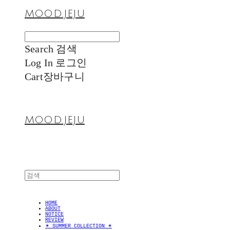
MOOD.JEJU
Search
검색
Log In
로그인
Cart
장바구니
MOOD.JEJU
HOME
ABOUT
NOTICE
REVIEW
✴︎ SUMMER COLLECTION ✴︎