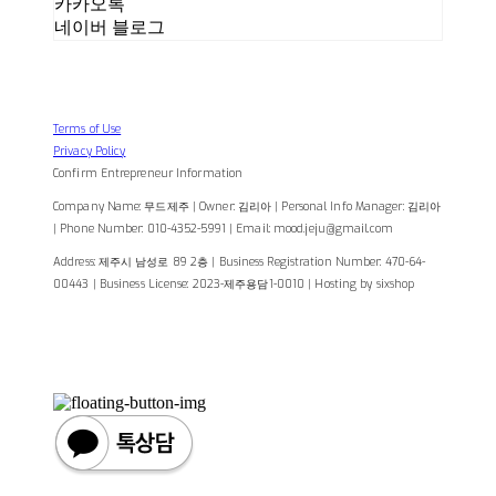
카카오톡
네이버 블로그
Terms of Use
Privacy Policy
Confirm Entrepreneur Information
Company Name: 무드제주 | Owner: 김리아 | Personal Info Manager: 김리아
| Phone Number: 010-4352-5991 | Email: mood.jeju@gmail.com
Address: 제주시 남성로 89 2층 | Business Registration Number:
470-64-
00443
| Business License:
2023-제주용담1-0010
| Hosting by sixshop