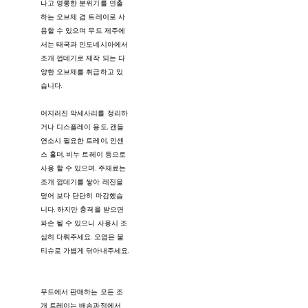
나고 영롱한 분위기를 연출
하는 오브제 겸 트레이로 사
용할 수 있으며 무드 제주에
서는 태국과 인도네시아에서
조개 껍데기로 제작 되는 다
양한 오브제를 취급하고 있
습니다.
어지러진 악세사리를 정리하
거나 디스플레이 용도, 캔들
연소시 필요한 트레이, 인센
스 홀더, 비누 트레이 등으로
사용 할 수 있으며, 주재료는
조개 껍데기를 쌓아 레진을
덮어 보다 단단히 마감했습
니다. 하지만 충격을 받으면
파손 될 수 있으니 사용시 조
심히 다뤄주세요. 오염은 물
티슈로 가볍게 닦아내주세요.
무드에서 판매하는 모든 조
개 트레이는 배송과정에서