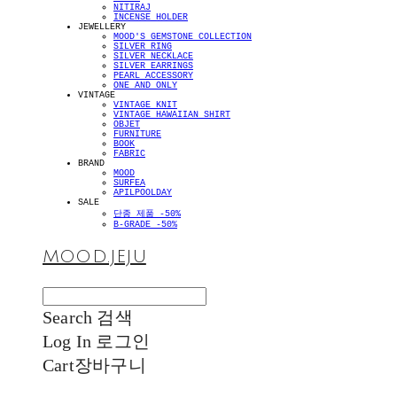
NITIRAJ
INCENSE HOLDER
JEWELLERY
MOOD'S GEMSTONE COLLECTION
SILVER RING
SILVER NECKLACE
SILVER EARRINGS
PEARL ACCESSORY
ONE AND ONLY
VINTAGE
VINTAGE KNIT
VINTAGE HAWAIIAN SHIRT
OBJET
FURNITURE
BOOK
FABRIC
BRAND
MOOD
SURFEA
APILPOOLDAY
SALE
단종 제품 -50%
B-GRADE -50%
MOOD.JEJU
Search
검색
Log In
로그인
Cart
장바구니