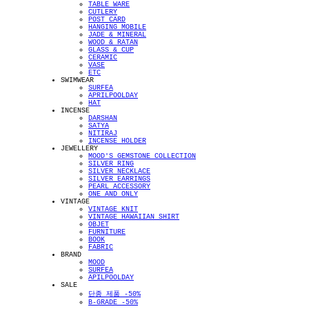
TABLE WARE
CUTLERY
POST CARD
HANGING MOBILE
JADE & MINERAL
WOOD & RATAN
GLASS & CUP
CERAMIC
VASE
ETC
SWIMWEAR
SURFEA
APRILPOOLDAY
HAT
INCENSE
DARSHAN
SATYA
NITIRAJ
INCENSE HOLDER
JEWELLERY
MOOD'S GEMSTONE COLLECTION
SILVER RING
SILVER NECKLACE
SILVER EARRINGS
PEARL ACCESSORY
ONE AND ONLY
VINTAGE
VINTAGE KNIT
VINTAGE HAWAIIAN SHIRT
OBJET
FURNITURE
BOOK
FABRIC
BRAND
MOOD
SURFEA
APILPOOLDAY
SALE
단종 제품 -50%
B-GRADE -50%