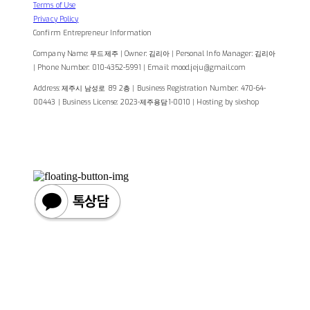
Terms of Use
Privacy Policy
Confirm Entrepreneur Information
Company Name: 무드제주 | Owner: 김리아 | Personal Info Manager: 김리아
| Phone Number: 010-4352-5991 | Email: mood.jeju@gmail.com
Address: 제주시 남성로 89 2층 | Business Registration Number:
470-64-
00443
| Business License:
2023-제주용담1-0010
| Hosting by sixshop