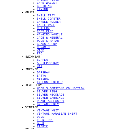
CARD WALLET
CLOTHING
LIVING
OBJET
SHELL TRAY
SHELL COASTER
CANDLE HOLDER
TABLE WARE
CUTLERY
POST CARD
HANGING MOBILE
JADE & MINERAL
WOOD & RATAN
GLASS & CUP
CERAMIC
VASE
ETC
SWIMWEAR
SURFEA
APRILPOOLDAY
HAT
INCENSE
DARSHAN
SATYA
NITIRAJ
INCENSE HOLDER
JEWELLERY
MOOD'S GEMSTONE COLLECTION
SILVER RING
SILVER NECKLACE
SILVER EARRINGS
PEARL ACCESSORY
ONE AND ONLY
VINTAGE
VINTAGE KNIT
VINTAGE HAWAIIAN SHIRT
OBJET
FURNITURE
BOOK
FABRIC