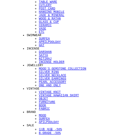
TABLE WARE
CUTLERY
POST CARD
HANGING MOBILE
JADE & MINERAL
WOOD & RATAN
GLASS & CUP
CERAMIC
VASE
ETC
SWIMWEAR
SURFEA
APRILPOOLDAY
HAT
INCENSE
DARSHAN
SATYA
NITIRAJ
INCENSE HOLDER
JEWELLERY
MOOD'S GEMSTONE COLLECTION
SILVER RING
SILVER NECKLACE
SILVER EARRINGS
PEARL ACCESSORY
ONE AND ONLY
VINTAGE
VINTAGE KNIT
VINTAGE HAWAIIAN SHIRT
OBJET
FURNITURE
BOOK
FABRIC
BRAND
MOOD
SURFEA
APILPOOLDAY
SALE
단종 제품 -50%
B-GRADE -50%