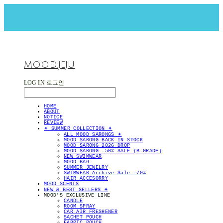
MOOD.JEJU
LOG IN
로그인
HOME
ABOUT
NOTICE
REVIEW
✴︎ SUMMER COLLECTION ✴︎
ALL MOOD SARONGS ✴︎
MOOD SARONG BACK IN STOCK
MOOD SARONG 2026 DROP
MOOD SARONG -50% SALE (B-GRADE)
NEW SWIMWEAR
MOOD BAG
SUMMER JEWELRY
SWIMWEAR Archive Sale -70%
HAIR ACCESORRY
MOOD SCENTS
NEW & BEST SELLERS ✴︎
MOOD'S EXCLUSIVE LINE
CANDLE
ROOM SPRAY
CAR AIR FRESHENER
SACHET POUCH
FABRIC POUCH