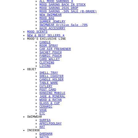
ALL MOOD SARONGS ✴︎
MOOD SARONG BACK IN STOCK
MOOD SARONG 2026 DROP
MOOD SARONG -50% SALE (B-GRADE)
NEW SWIMWEAR
MOOD BAG
SUMMER JEWELRY
SWIMWEAR Archive Sale -70%
HAIR ACCESORRY
MOOD SCENTS
NEW & BEST SELLERS ✴︎
MOOD'S EXCLUSIVE LINE
CANDLE
ROOM SPRAY
CAR AIR FRESHENER
SACHET POUCH
FABRIC POUCH
CARD WALLET
CLOTHING
LIVING
OBJET
SHELL TRAY
SHELL COASTER
CANDLE HOLDER
TABLE WARE
CUTLERY
POST CARD
HANGING MOBILE
JADE & MINERAL
WOOD & RATAN
GLASS & CUP
CERAMIC
VASE
ETC
SWIMWEAR
SURFEA
APRILPOOLDAY
HAT
INCENSE
DARSHAN
SATYA