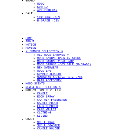
BRAND
MOOD
SURFEA
APILPOOLDAY
SALE
단종 제품 -50%
B-GRADE -50%
HOME
ABOUT
NOTICE
REVIEW
✴︎ SUMMER COLLECTION ✴︎
ALL MOOD SARONGS ✴︎
MOOD SARONG BACK IN STOCK
MOOD SARONG 2026 DROP
MOOD SARONG -50% SALE (B-GRADE)
NEW SWIMWEAR
MOOD BAG
SUMMER JEWELRY
SWIMWEAR Archive Sale -70%
HAIR ACCESORRY
MOOD SCENTS
NEW & BEST SELLERS ✴︎
MOOD'S EXCLUSIVE LINE
CANDLE
ROOM SPRAY
CAR AIR FRESHENER
SACHET POUCH
FABRIC POUCH
CARD WALLET
CLOTHING
LIVING
OBJET
SHELL TRAY
SHELL COASTER
CANDLE HOLDER