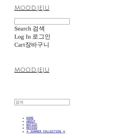
MOOD.JEJU
Search
검색
Log In
로그인
Cart
장바구니
MOOD.JEJU
HOME
ABOUT
NOTICE
REVIEW
✴︎ SUMMER COLLECTION ✴︎