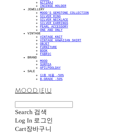
NITIRAJ
INCENSE HOLDER
JEWELLERY
MOOD'S GEMSTONE COLLECTION
SILVER RING
SILVER NECKLACE
SILVER EARRINGS
PEARL ACCESSORY
ONE AND ONLY
VINTAGE
VINTAGE KNIT
VINTAGE HAWAIIAN SHIRT
OBJET
FURNITURE
BOOK
FABRIC
BRAND
MOOD
SURFEA
APILPOOLDAY
SALE
단종 제품 -50%
B-GRADE -50%
MOOD.JEJU
Search
검색
Log In
로그인
Cart
장바구니