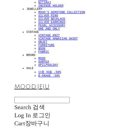
NITIRAJ
INCENSE HOLDER
JEWELLERY
MOOD'S GEMSTONE COLLECTION
SILVER RING
SILVER NECKLACE
SILVER EARRINGS
PEARL ACCESSORY
ONE AND ONLY
VINTAGE
VINTAGE KNIT
VINTAGE HAWAIIAN SHIRT
OBJET
FURNITURE
BOOK
FABRIC
BRAND
MOOD
SURFEA
APILPOOLDAY
SALE
단종 제품 -50%
B-GRADE -50%
MOOD.JEJU
Search
검색
Log In
로그인
Cart
장바구니