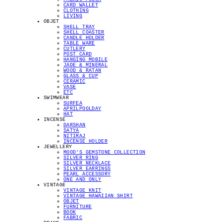
CARD WALLET
CLOTHING
LIVING
OBJET
SHELL TRAY
SHELL COASTER
CANDLE HOLDER
TABLE WARE
CUTLERY
POST CARD
HANGING MOBILE
JADE & MINERAL
WOOD & RATAN
GLASS & CUP
CERAMIC
VASE
ETC
SWIMWEAR
SURFEA
APRILPOOLDAY
HAT
INCENSE
DARSHAN
SATYA
NITIRAJ
INCENSE HOLDER
JEWELLERY
MOOD'S GEMSTONE COLLECTION
SILVER RING
SILVER NECKLACE
SILVER EARRINGS
PEARL ACCESSORY
ONE AND ONLY
VINTAGE
VINTAGE KNIT
VINTAGE HAWAIIAN SHIRT
OBJET
FURNITURE
BOOK
FABRIC