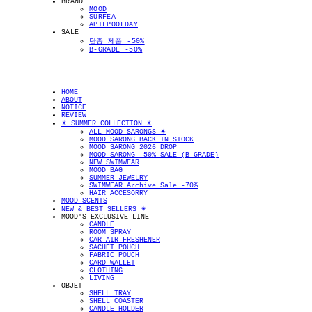
BRAND
MOOD
SURFEA
APILPOOLDAY
SALE
단종 제품 -50%
B-GRADE -50%
HOME
ABOUT
NOTICE
REVIEW
✴︎ SUMMER COLLECTION ✴︎
ALL MOOD SARONGS ✴︎
MOOD SARONG BACK IN STOCK
MOOD SARONG 2026 DROP
MOOD SARONG -50% SALE (B-GRADE)
NEW SWIMWEAR
MOOD BAG
SUMMER JEWELRY
SWIMWEAR Archive Sale -70%
HAIR ACCESORRY
MOOD SCENTS
NEW & BEST SELLERS ✴︎
MOOD'S EXCLUSIVE LINE
CANDLE
ROOM SPRAY
CAR AIR FRESHENER
SACHET POUCH
FABRIC POUCH
CARD WALLET
CLOTHING
LIVING
OBJET
SHELL TRAY
SHELL COASTER
CANDLE HOLDER