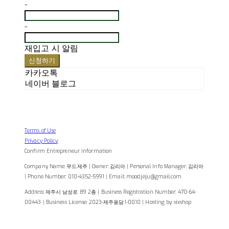
-
-
재입고 시 알림
신청하기
카카오톡
네이버 블로그
Terms of Use
Privacy Policy
Confirm Entrepreneur Information
Company Name: 무드제주 | Owner: 김리아 | Personal Info Manager: 김리아
| Phone Number: 010-4352-5991 | Email: mood.jeju@gmail.com
Address: 제주시 남성로 89 2층 | Business Registration Number:
470-64-
00443
| Business License:
2023-제주용담1-0010
| Hosting by sixshop