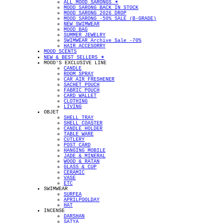
ALL MOOD SARONGS ✴︎
MOOD SARONG BACK IN STOCK
MOOD SARONG 2026 DROP
MOOD SARONG -50% SALE (B-GRADE)
NEW SWIMWEAR
MOOD BAG
SUMMER JEWELRY
SWIMWEAR Archive Sale -70%
HAIR ACCESORRY
MOOD SCENTS
NEW & BEST SELLERS ✴︎
MOOD'S EXCLUSIVE LINE
CANDLE
ROOM SPRAY
CAR AIR FRESHENER
SACHET POUCH
FABRIC POUCH
CARD WALLET
CLOTHING
LIVING
OBJET
SHELL TRAY
SHELL COASTER
CANDLE HOLDER
TABLE WARE
CUTLERY
POST CARD
HANGING MOBILE
JADE & MINERAL
WOOD & RATAN
GLASS & CUP
CERAMIC
VASE
ETC
SWIMWEAR
SURFEA
APRILPOOLDAY
HAT
INCENSE
DARSHAN
SATYA