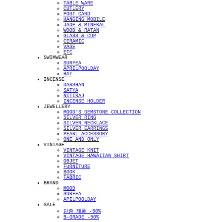
TABLE WARE
CUTLERY
POST CARD
HANGING MOBILE
JADE & MINERAL
WOOD & RATAN
GLASS & CUP
CERAMIC
VASE
ETC
SWIMWEAR
SURFEA
APRILPOOLDAY
HAT
INCENSE
DARSHAN
SATYA
NITIRAJ
INCENSE HOLDER
JEWELLERY
MOOD'S GEMSTONE COLLECTION
SILVER RING
SILVER NECKLACE
SILVER EARRINGS
PEARL ACCESSORY
ONE AND ONLY
VINTAGE
VINTAGE KNIT
VINTAGE HAWAIIAN SHIRT
OBJET
FURNITURE
BOOK
FABRIC
BRAND
MOOD
SURFEA
APILPOOLDAY
SALE
단종 제품 -50%
B-GRADE -50%