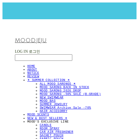
MOOD.JEJU
LOG IN
로그인
HOME
ABOUT
NOTICE
REVIEW
✴︎ SUMMER COLLECTION ✴︎
ALL MOOD SARONGS ✴︎
MOOD SARONG BACK IN STOCK
MOOD SARONG 2026 DROP
MOOD SARONG -50% SALE (B-GRADE)
NEW SWIMWEAR
MOOD BAG
SUMMER JEWELRY
SWIMWEAR Archive Sale -70%
HAIR ACCESORRY
MOOD SCENTS
NEW & BEST SELLERS ✴︎
MOOD'S EXCLUSIVE LINE
CANDLE
ROOM SPRAY
CAR AIR FRESHENER
SACHET POUCH
FABRIC POUCH