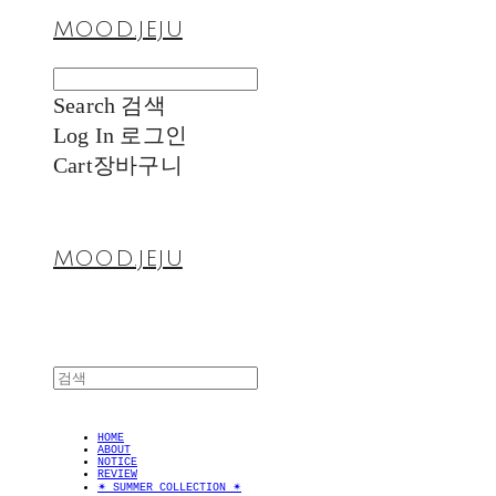
MOOD.JEJU
Search
검색
Log In
로그인
Cart
장바구니
MOOD.JEJU
HOME
ABOUT
NOTICE
REVIEW
✴︎ SUMMER COLLECTION ✴︎