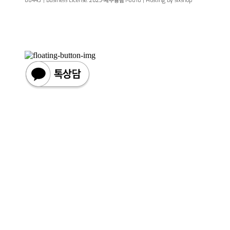
00443
| Business License:
2023-제주용담1-0010
| Hosting by sixshop