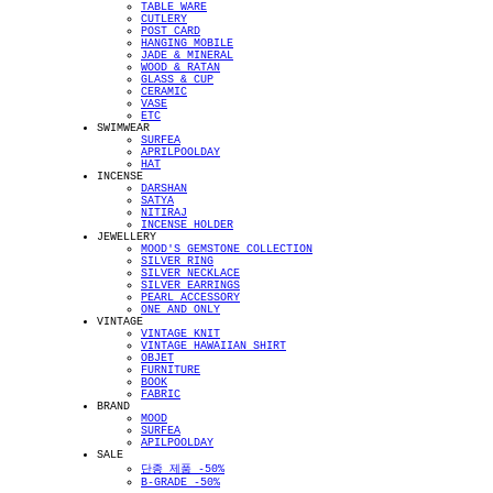
TABLE WARE
CUTLERY
POST CARD
HANGING MOBILE
JADE & MINERAL
WOOD & RATAN
GLASS & CUP
CERAMIC
VASE
ETC
SWIMWEAR
SURFEA
APRILPOOLDAY
HAT
INCENSE
DARSHAN
SATYA
NITIRAJ
INCENSE HOLDER
JEWELLERY
MOOD'S GEMSTONE COLLECTION
SILVER RING
SILVER NECKLACE
SILVER EARRINGS
PEARL ACCESSORY
ONE AND ONLY
VINTAGE
VINTAGE KNIT
VINTAGE HAWAIIAN SHIRT
OBJET
FURNITURE
BOOK
FABRIC
BRAND
MOOD
SURFEA
APILPOOLDAY
SALE
단종 제품 -50%
B-GRADE -50%