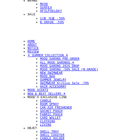
BRAND
MOOD
SURFEA
APILPOOLDAY
SALE
단종 제품 -50%
B-GRADE -50%
HOME
ABOUT
NOTICE
REVIEW
✴︎ SUMMER COLLECTION ✴︎
MOOD SARONG PRE-ORDER
ALL MOOD SARONGS ✴︎
MOOD SARONG 2026 DROP
MOOD SARONG -50% SALE (B-GRADE)
NEW SWIMWEAR
MOOD BAG
SUMMER JEWELRY
SWIMWEAR Archive Sale -70%
HAIR ACCESORRY
MOOD SCENTS
NEW & BEST SELLERS ✴︎
MOOD'S EXCLUSIVE LINE
CANDLE
ROOM SPRAY
CAR AIR FRESHENER
SACHET POUCH
FABRIC POUCH
CARD WALLET
CLOTHING
LIVING
OBJET
SHELL TRAY
SHELL COASTER
CANDLE HOLDER