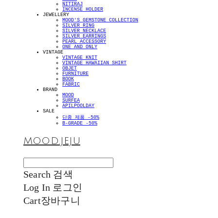
NITIRAJ
INCENSE HOLDER
JEWELLERY
MOOD'S GEMSTONE COLLECTION
SILVER RING
SILVER NECKLACE
SILVER EARRINGS
PEARL ACCESSORY
ONE AND ONLY
VINTAGE
VINTAGE KNIT
VINTAGE HAWAIIAN SHIRT
OBJET
FURNITURE
BOOK
FABRIC
BRAND
MOOD
SURFEA
APILPOOLDAY
SALE
단종 제품 -50%
B-GRADE -50%
MOOD.JEJU
Search
검색
Log In
로그인
Cart
장바구니