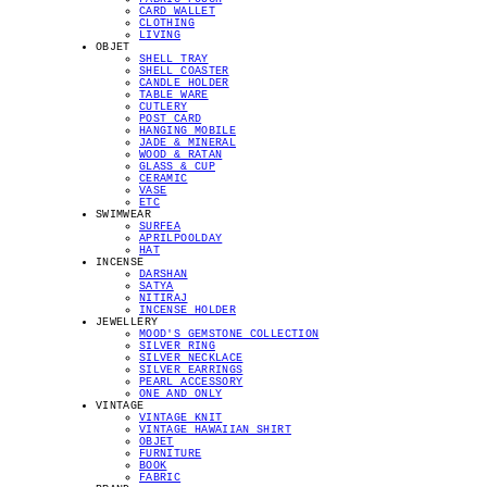
CARD WALLET
CLOTHING
LIVING
OBJET
SHELL TRAY
SHELL COASTER
CANDLE HOLDER
TABLE WARE
CUTLERY
POST CARD
HANGING MOBILE
JADE & MINERAL
WOOD & RATAN
GLASS & CUP
CERAMIC
VASE
ETC
SWIMWEAR
SURFEA
APRILPOOLDAY
HAT
INCENSE
DARSHAN
SATYA
NITIRAJ
INCENSE HOLDER
JEWELLERY
MOOD'S GEMSTONE COLLECTION
SILVER RING
SILVER NECKLACE
SILVER EARRINGS
PEARL ACCESSORY
ONE AND ONLY
VINTAGE
VINTAGE KNIT
VINTAGE HAWAIIAN SHIRT
OBJET
FURNITURE
BOOK
FABRIC