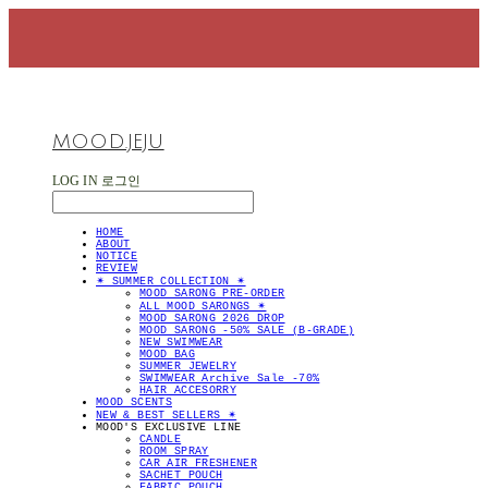
MOOD.JEJU
LOG IN
로그인
HOME
ABOUT
NOTICE
REVIEW
✴︎ SUMMER COLLECTION ✴︎
MOOD SARONG PRE-ORDER
ALL MOOD SARONGS ✴︎
MOOD SARONG 2026 DROP
MOOD SARONG -50% SALE (B-GRADE)
NEW SWIMWEAR
MOOD BAG
SUMMER JEWELRY
SWIMWEAR Archive Sale -70%
HAIR ACCESORRY
MOOD SCENTS
NEW & BEST SELLERS ✴︎
MOOD'S EXCLUSIVE LINE
CANDLE
ROOM SPRAY
CAR AIR FRESHENER
SACHET POUCH
FABRIC POUCH