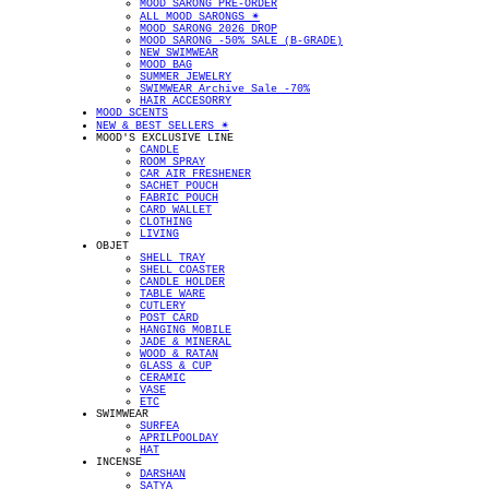
MOOD SARONG PRE-ORDER
ALL MOOD SARONGS ✴︎
MOOD SARONG 2026 DROP
MOOD SARONG -50% SALE (B-GRADE)
NEW SWIMWEAR
MOOD BAG
SUMMER JEWELRY
SWIMWEAR Archive Sale -70%
HAIR ACCESORRY
MOOD SCENTS
NEW & BEST SELLERS ✴︎
MOOD'S EXCLUSIVE LINE
CANDLE
ROOM SPRAY
CAR AIR FRESHENER
SACHET POUCH
FABRIC POUCH
CARD WALLET
CLOTHING
LIVING
OBJET
SHELL TRAY
SHELL COASTER
CANDLE HOLDER
TABLE WARE
CUTLERY
POST CARD
HANGING MOBILE
JADE & MINERAL
WOOD & RATAN
GLASS & CUP
CERAMIC
VASE
ETC
SWIMWEAR
SURFEA
APRILPOOLDAY
HAT
INCENSE
DARSHAN
SATYA