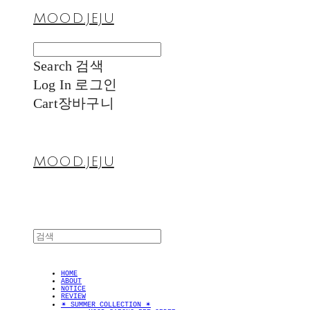
MOOD.JEJU
Search
검색
Log In
로그인
Cart
장바구니
MOOD.JEJU
HOME
ABOUT
NOTICE
REVIEW
✴︎ SUMMER COLLECTION ✴︎