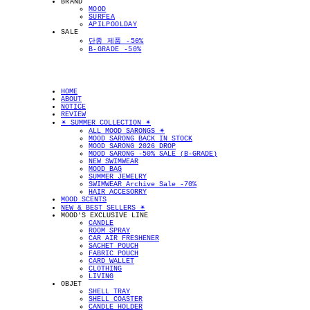
BRAND
MOOD
SURFEA
APILPOOLDAY
SALE
단종 제품 -50%
B-GRADE -50%
HOME
ABOUT
NOTICE
REVIEW
✴︎ SUMMER COLLECTION ✴︎
ALL MOOD SARONGS ✴︎
MOOD SARONG BACK IN STOCK
MOOD SARONG 2026 DROP
MOOD SARONG -50% SALE (B-GRADE)
NEW SWIMWEAR
MOOD BAG
SUMMER JEWELRY
SWIMWEAR Archive Sale -70%
HAIR ACCESORRY
MOOD SCENTS
NEW & BEST SELLERS ✴︎
MOOD'S EXCLUSIVE LINE
CANDLE
ROOM SPRAY
CAR AIR FRESHENER
SACHET POUCH
FABRIC POUCH
CARD WALLET
CLOTHING
LIVING
OBJET
SHELL TRAY
SHELL COASTER
CANDLE HOLDER