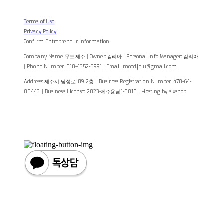
Terms of Use
Privacy Policy
Confirm Entrepreneur Information
Company Name: 무드제주 | Owner: 김리아 | Personal Info Manager: 김리아
| Phone Number: 010-4352-5991 | Email: mood.jeju@gmail.com
Address: 제주시 남성로 89 2층 | Business Registration Number:
470-64-
00443
| Business License:
2023-제주용담1-0010
| Hosting by sixshop