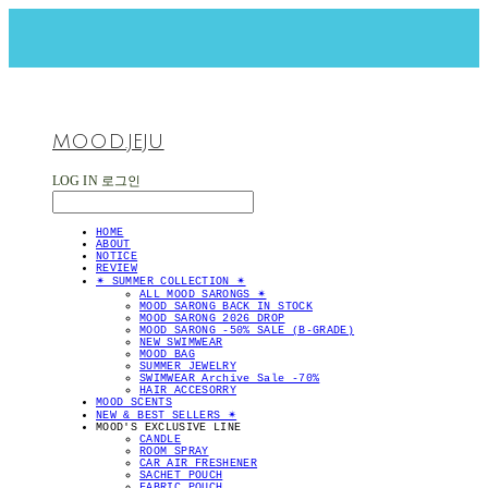
MOOD.JEJU
LOG IN
로그인
HOME
ABOUT
NOTICE
REVIEW
✴︎ SUMMER COLLECTION ✴︎
ALL MOOD SARONGS ✴︎
MOOD SARONG BACK IN STOCK
MOOD SARONG 2026 DROP
MOOD SARONG -50% SALE (B-GRADE)
NEW SWIMWEAR
MOOD BAG
SUMMER JEWELRY
SWIMWEAR Archive Sale -70%
HAIR ACCESORRY
MOOD SCENTS
NEW & BEST SELLERS ✴︎
MOOD'S EXCLUSIVE LINE
CANDLE
ROOM SPRAY
CAR AIR FRESHENER
SACHET POUCH
FABRIC POUCH