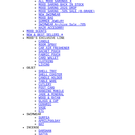
ALL MOOD SARONGS ✴︎
MOOD SARONG BACK IN STOCK
MOOD SARONG 2026 DROP
MOOD SARONG -50% SALE (B-GRADE)
NEW SWIMWEAR
MOOD BAG
SUMMER JEWELRY
SWIMWEAR Archive Sale -70%
HAIR ACCESORRY
MOOD SCENTS
NEW & BEST SELLERS ✴︎
MOOD'S EXCLUSIVE LINE
CANDLE
ROOM SPRAY
CAR AIR FRESHENER
SACHET POUCH
FABRIC POUCH
CARD WALLET
CLOTHING
LIVING
OBJET
SHELL TRAY
SHELL COASTER
CANDLE HOLDER
TABLE WARE
CUTLERY
POST CARD
HANGING MOBILE
JADE & MINERAL
WOOD & RATAN
GLASS & CUP
CERAMIC
VASE
ETC
SWIMWEAR
SURFEA
APRILPOOLDAY
HAT
INCENSE
DARSHAN
SATYA