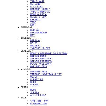
TABLE WARE
CUTLERY
POST CARD
HANGING MOBILE
JADE & MINERAL
WOOD & RATAN
GLASS & CUP
CERAMIC
VASE
ETC
SWIMWEAR
SURFEA
APRILPOOLDAY
HAT
INCENSE
DARSHAN
SATYA
NITIRAJ
INCENSE HOLDER
JEWELLERY
MOOD'S GEMSTONE COLLECTION
SILVER RING
SILVER NECKLACE
SILVER EARRINGS
PEARL ACCESSORY
ONE AND ONLY
VINTAGE
VINTAGE KNIT
VINTAGE HAWAIIAN SHIRT
OBJET
FURNITURE
BOOK
FABRIC
BRAND
MOOD
SURFEA
APILPOOLDAY
SALE
단종 제품 -50%
B-GRADE -50%