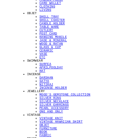
CARD WALLET
CLOTHING
LIVING
OBJET
SHELL TRAY
SHELL COASTER
CANDLE HOLDER
TABLE WARE
CUTLERY
POST CARD
HANGING MOBILE
JADE & MINERAL
WOOD & RATAN
GLASS & CUP
CERAMIC
VASE
ETC
SWIMWEAR
SURFEA
APRILPOOLDAY
HAT
INCENSE
DARSHAN
SATYA
NITIRAJ
INCENSE HOLDER
JEWELLERY
MOOD'S GEMSTONE COLLECTION
SILVER RING
SILVER NECKLACE
SILVER EARRINGS
PEARL ACCESSORY
ONE AND ONLY
VINTAGE
VINTAGE KNIT
VINTAGE HAWAIIAN SHIRT
OBJET
FURNITURE
BOOK
FABRIC