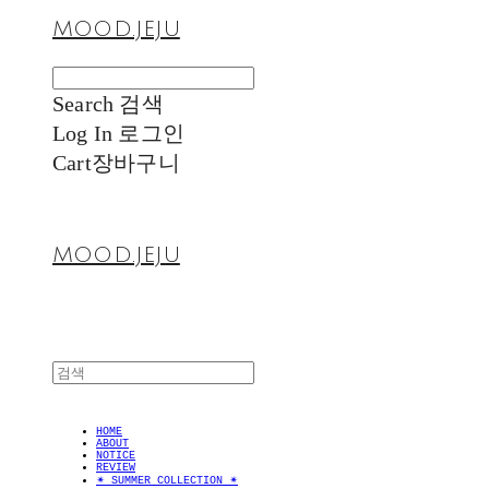
MOOD.JEJU
Search
검색
Log In
로그인
Cart
장바구니
MOOD.JEJU
HOME
ABOUT
NOTICE
REVIEW
✴︎ SUMMER COLLECTION ✴︎