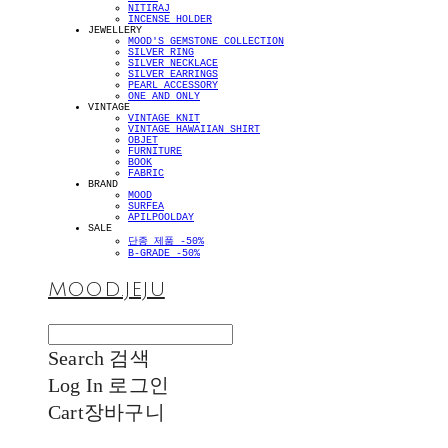
NITIRAJ
INCENSE HOLDER
JEWELLERY
MOOD'S GEMSTONE COLLECTION
SILVER RING
SILVER NECKLACE
SILVER EARRINGS
PEARL ACCESSORY
ONE AND ONLY
VINTAGE
VINTAGE KNIT
VINTAGE HAWAIIAN SHIRT
OBJET
FURNITURE
BOOK
FABRIC
BRAND
MOOD
SURFEA
APILPOOLDAY
SALE
단종 제품 -50%
B-GRADE -50%
MOOD.JEJU
Search
검색
Log In
로그인
Cart
장바구니