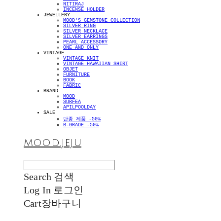
NITIRAJ
INCENSE HOLDER
JEWELLERY
MOOD'S GEMSTONE COLLECTION
SILVER RING
SILVER NECKLACE
SILVER EARRINGS
PEARL ACCESSORY
ONE AND ONLY
VINTAGE
VINTAGE KNIT
VINTAGE HAWAIIAN SHIRT
OBJET
FURNITURE
BOOK
FABRIC
BRAND
MOOD
SURFEA
APILPOOLDAY
SALE
단종 제품 -50%
B-GRADE -50%
MOOD.JEJU
Search
검색
Log In
로그인
Cart
장바구니