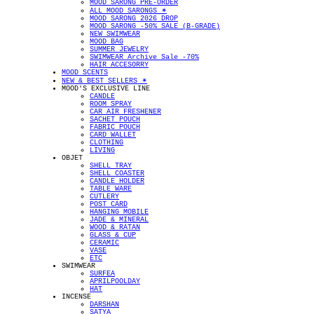
MOOD SARONG PRE-ORDER
ALL MOOD SARONGS ✴︎
MOOD SARONG 2026 DROP
MOOD SARONG -50% SALE (B-GRADE)
NEW SWIMWEAR
MOOD BAG
SUMMER JEWELRY
SWIMWEAR Archive Sale -70%
HAIR ACCESORRY
MOOD SCENTS
NEW & BEST SELLERS ✴︎
MOOD'S EXCLUSIVE LINE
CANDLE
ROOM SPRAY
CAR AIR FRESHENER
SACHET POUCH
FABRIC POUCH
CARD WALLET
CLOTHING
LIVING
OBJET
SHELL TRAY
SHELL COASTER
CANDLE HOLDER
TABLE WARE
CUTLERY
POST CARD
HANGING MOBILE
JADE & MINERAL
WOOD & RATAN
GLASS & CUP
CERAMIC
VASE
ETC
SWIMWEAR
SURFEA
APRILPOOLDAY
HAT
INCENSE
DARSHAN
SATYA