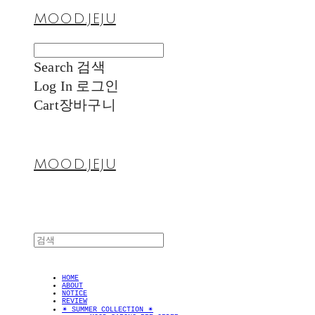
MOOD.JEJU
Search
검색
Log In
로그인
Cart
장바구니
MOOD.JEJU
HOME
ABOUT
NOTICE
REVIEW
✴︎ SUMMER COLLECTION ✴︎