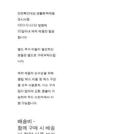
안전확인대상 생활화학제품
표시사항
EB23-12-2262 방향제
60일이내 제작 제품만 발송
합니다.
별도 추가 리필이 필요하신
분들은 별도로 구매부탁드립
니다.
제작 제품의 순수성을 위해
클립, 박스, 리필 등 박스 구성
품 모두 사용흔적, 기스, 구겨
짐이 없어야 교환, 환불이 가
능하며 무드 스토어에서 시
향 가능합니다.
배송비
-
함께 구매 시 배송