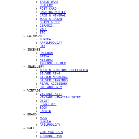
TABLE WARE
CUTLERY
POST CARD
HANGING MOBILE
JADE & MINERAL
WOOD & RATAN
GLASS & CUP
CERAMIC
VASE
ETC
SWIMWEAR
SURFEA
APRILPOOLDAY
HAT
INCENSE
DARSHAN
SATYA
NITIRAJ
INCENSE HOLDER
JEWELLERY
MOOD'S GEMSTONE COLLECTION
SILVER RING
SILVER NECKLACE
SILVER EARRINGS
PEARL ACCESSORY
ONE AND ONLY
VINTAGE
VINTAGE KNIT
VINTAGE HAWAIIAN SHIRT
OBJET
FURNITURE
BOOK
FABRIC
BRAND
MOOD
SURFEA
APILPOOLDAY
SALE
단종 제품 -50%
B-GRADE -50%