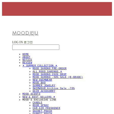
MOOD.JEJU
LOG IN
로그인
HOME
ABOUT
NOTICE
REVIEW
✴︎ SUMMER COLLECTION ✴︎
MOOD SARONG PRE-ORDER
ALL MOOD SARONGS ✴︎
MOOD SARONG 2026 DROP
MOOD SARONG -50% SALE (B-GRADE)
NEW SWIMWEAR
MOOD BAG
SUMMER JEWELRY
SWIMWEAR Archive Sale -70%
HAIR ACCESORRY
MOOD SCENTS
NEW & BEST SELLERS ✴︎
MOOD'S EXCLUSIVE LINE
CANDLE
ROOM SPRAY
CAR AIR FRESHENER
SACHET POUCH
FABRIC POUCH