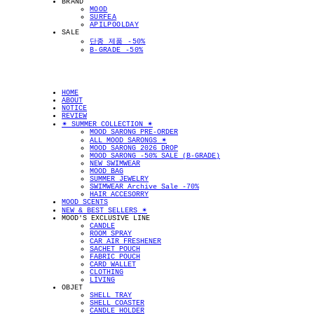
BRAND
MOOD
SURFEA
APILPOOLDAY
SALE
단종 제품 -50%
B-GRADE -50%
HOME
ABOUT
NOTICE
REVIEW
✴︎ SUMMER COLLECTION ✴︎
MOOD SARONG PRE-ORDER
ALL MOOD SARONGS ✴︎
MOOD SARONG 2026 DROP
MOOD SARONG -50% SALE (B-GRADE)
NEW SWIMWEAR
MOOD BAG
SUMMER JEWELRY
SWIMWEAR Archive Sale -70%
HAIR ACCESORRY
MOOD SCENTS
NEW & BEST SELLERS ✴︎
MOOD'S EXCLUSIVE LINE
CANDLE
ROOM SPRAY
CAR AIR FRESHENER
SACHET POUCH
FABRIC POUCH
CARD WALLET
CLOTHING
LIVING
OBJET
SHELL TRAY
SHELL COASTER
CANDLE HOLDER