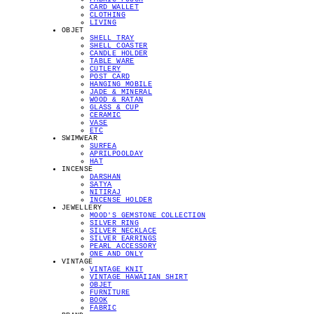
CARD WALLET
CLOTHING
LIVING
OBJET
SHELL TRAY
SHELL COASTER
CANDLE HOLDER
TABLE WARE
CUTLERY
POST CARD
HANGING MOBILE
JADE & MINERAL
WOOD & RATAN
GLASS & CUP
CERAMIC
VASE
ETC
SWIMWEAR
SURFEA
APRILPOOLDAY
HAT
INCENSE
DARSHAN
SATYA
NITIRAJ
INCENSE HOLDER
JEWELLERY
MOOD'S GEMSTONE COLLECTION
SILVER RING
SILVER NECKLACE
SILVER EARRINGS
PEARL ACCESSORY
ONE AND ONLY
VINTAGE
VINTAGE KNIT
VINTAGE HAWAIIAN SHIRT
OBJET
FURNITURE
BOOK
FABRIC