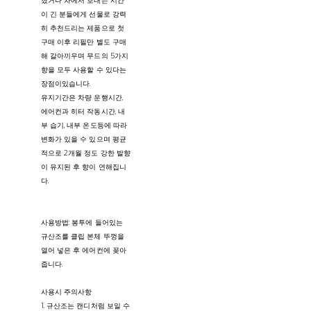
졌거나 차에서 보내는 시간
이 긴 분들에게 선물로 강력
히 추천드리는 제품으로 첫
구매 이후 리필만 별도 구매
해 갈아끼우며 무드의 5가지
향을 모두 사용할 수 있다는
장점이있습니다.
유지기간은 차량 운행시간,
에어컨과 히터 작동시간, 내
부 습기, 내부 온도등에 따라
변화가 있을 수 있으며 평균
적으로 2개월 정도 강한 발향
이 유지된 후 향이 연해집니
다.
사용방법: 봉투에 들어있는
규산조를 클립 본체 뚜껑을
열어 넣은 후 에어컨에 꽂아
줍니다.
사용시 주의사항
1. 규산조는 캔디처럼 보일 수