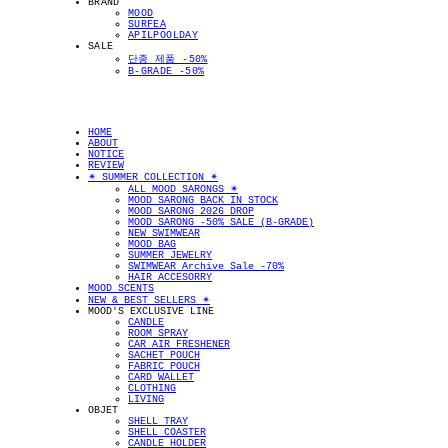
BRAND
MOOD
SURFEA
APILPOOLDAY
SALE
단종 제품 -50%
B-GRADE -50%
HOME
ABOUT
NOTICE
REVIEW
✴︎ SUMMER COLLECTION ✴︎
ALL MOOD SARONGS ✴︎
MOOD SARONG BACK IN STOCK
MOOD SARONG 2026 DROP
MOOD SARONG -50% SALE (B-GRADE)
NEW SWIMWEAR
MOOD BAG
SUMMER JEWELRY
SWIMWEAR Archive Sale -70%
HAIR ACCESORRY
MOOD SCENTS
NEW & BEST SELLERS ✴︎
MOOD'S EXCLUSIVE LINE
CANDLE
ROOM SPRAY
CAR AIR FRESHENER
SACHET POUCH
FABRIC POUCH
CARD WALLET
CLOTHING
LIVING
OBJET
SHELL TRAY
SHELL COASTER
CANDLE HOLDER