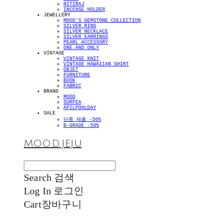
NITIRAJ
INCENSE HOLDER
JEWELLERY
MOOD'S GEMSTONE COLLECTION
SILVER RING
SILVER NECKLACE
SILVER EARRINGS
PEARL ACCESSORY
ONE AND ONLY
VINTAGE
VINTAGE KNIT
VINTAGE HAWAIIAN SHIRT
OBJET
FURNITURE
BOOK
FABRIC
BRAND
MOOD
SURFEA
APILPOOLDAY
SALE
단종 제품 -50%
B-GRADE -50%
MOOD.JEJU
Search
검색
Log In
로그인
Cart
장바구니