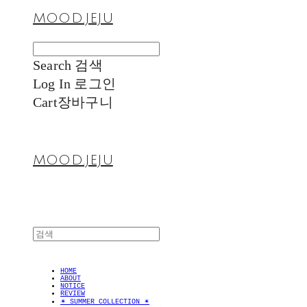
MOOD.JEJU
Search
검색
Log In
로그인
Cart
장바구니
MOOD.JEJU
HOME
ABOUT
NOTICE
REVIEW
✴︎ SUMMER COLLECTION ✴︎