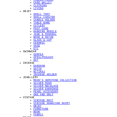
CARD WALLET
CLOTHING
LIVING
OBJET
SHELL TRAY
SHELL COASTER
CANDLE HOLDER
TABLE WARE
CUTLERY
POST CARD
HANGING MOBILE
JADE & MINERAL
WOOD & RATAN
GLASS & CUP
CERAMIC
VASE
ETC
SWIMWEAR
SURFEA
APRILPOOLDAY
HAT
INCENSE
DARSHAN
SATYA
NITIRAJ
INCENSE HOLDER
JEWELLERY
MOOD'S GEMSTONE COLLECTION
SILVER RING
SILVER NECKLACE
SILVER EARRINGS
PEARL ACCESSORY
ONE AND ONLY
VINTAGE
VINTAGE KNIT
VINTAGE HAWAIIAN SHIRT
OBJET
FURNITURE
BOOK
FABRIC