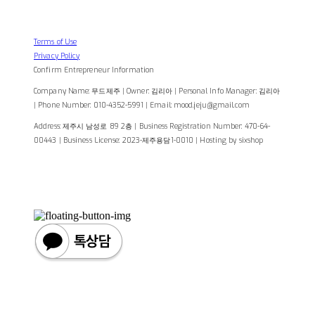
Terms of Use
Privacy Policy
Confirm Entrepreneur Information
Company Name: 무드제주 | Owner: 김리아 | Personal Info Manager: 김리아
| Phone Number: 010-4352-5991 | Email: mood.jeju@gmail.com
Address: 제주시 남성로 89 2층 | Business Registration Number:
470-64-
00443
| Business License:
2023-제주용담1-0010
| Hosting by sixshop