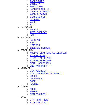
TABLE WARE
CUTLERY
POST CARD
HANGING MOBILE
JADE & MINERAL
WOOD & RATAN
GLASS & CUP
CERAMIC
VASE
ETC
SWIMWEAR
SURFEA
APRILPOOLDAY
HAT
INCENSE
DARSHAN
SATYA
NITIRAJ
INCENSE HOLDER
JEWELLERY
MOOD'S GEMSTONE COLLECTION
SILVER RING
SILVER NECKLACE
SILVER EARRINGS
PEARL ACCESSORY
ONE AND ONLY
VINTAGE
VINTAGE KNIT
VINTAGE HAWAIIAN SHIRT
OBJET
FURNITURE
BOOK
FABRIC
BRAND
MOOD
SURFEA
APILPOOLDAY
SALE
단종 제품 -50%
B-GRADE -50%