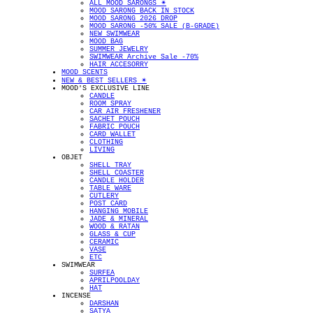
ALL MOOD SARONGS ✴︎
MOOD SARONG BACK IN STOCK
MOOD SARONG 2026 DROP
MOOD SARONG -50% SALE (B-GRADE)
NEW SWIMWEAR
MOOD BAG
SUMMER JEWELRY
SWIMWEAR Archive Sale -70%
HAIR ACCESORRY
MOOD SCENTS
NEW & BEST SELLERS ✴︎
MOOD'S EXCLUSIVE LINE
CANDLE
ROOM SPRAY
CAR AIR FRESHENER
SACHET POUCH
FABRIC POUCH
CARD WALLET
CLOTHING
LIVING
OBJET
SHELL TRAY
SHELL COASTER
CANDLE HOLDER
TABLE WARE
CUTLERY
POST CARD
HANGING MOBILE
JADE & MINERAL
WOOD & RATAN
GLASS & CUP
CERAMIC
VASE
ETC
SWIMWEAR
SURFEA
APRILPOOLDAY
HAT
INCENSE
DARSHAN
SATYA