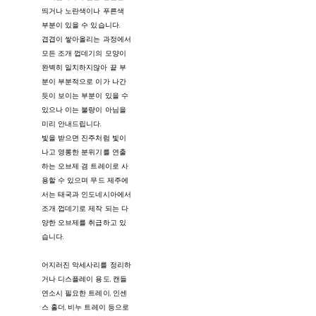
띄거나 노란색이나 푸른색
부분이 있을 수 있습니다.
겹겹이 쌓아올리는 과정에서
모든 조개 껍데기의 모양이
완벽히 일치하지않아 끝 부
분이 부분적으로 이가 나간
듯이 보이는 부분이 있을 수
있으나 이는 불량이 아님을
미리 안내드립니다.
빛을 받으면 진주처럼 빛이
나고 영롱한 분위기를 연출
하는 오브제 겸 트레이로 사
용할 수 있으며 무드 제주에
서는 태국과 인도네시아에서
조개 껍데기로 제작 되는 다
양한 오브제를 취급하고 있
습니다.
어지러진 악세사리를 정리하
거나 디스플레이 용도, 캔들
연소시 필요한 트레이, 인센
스 홀더, 비누 트레이 등으로