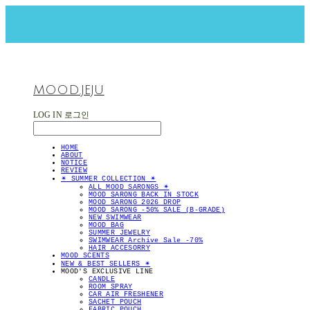
MOOD.JEJU
LOG IN
로그인
HOME
ABOUT
NOTICE
REVIEW
✴︎ SUMMER COLLECTION ✴︎
ALL MOOD SARONGS ✴︎
MOOD SARONG BACK IN STOCK
MOOD SARONG 2026 DROP
MOOD SARONG -50% SALE (B-GRADE)
NEW SWIMWEAR
MOOD BAG
SUMMER JEWELRY
SWIMWEAR Archive Sale -70%
HAIR ACCESORRY
MOOD SCENTS
NEW & BEST SELLERS ✴︎
MOOD'S EXCLUSIVE LINE
CANDLE
ROOM SPRAY
CAR AIR FRESHENER
SACHET POUCH
FABRIC POUCH