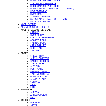
MOOD SARONG PRE-ORDER
ALL MOOD SARONGS ✴︎
MOOD SARONG 2026 DROP
MOOD SARONG -50% SALE (B-GRADE)
NEW SWIMWEAR
MOOD BAG
SUMMER JEWELRY
SWIMWEAR Archive Sale -70%
HAIR ACCESORRY
MOOD SCENTS
NEW & BEST SELLERS ✴︎
MOOD'S EXCLUSIVE LINE
CANDLE
ROOM SPRAY
CAR AIR FRESHENER
SACHET POUCH
FABRIC POUCH
CARD WALLET
CLOTHING
LIVING
OBJET
SHELL TRAY
SHELL COASTER
CANDLE HOLDER
TABLE WARE
CUTLERY
POST CARD
HANGING MOBILE
JADE & MINERAL
WOOD & RATAN
GLASS & CUP
CERAMIC
VASE
ETC
SWIMWEAR
SURFEA
APRILPOOLDAY
HAT
INCENSE
DARSHAN
SATYA