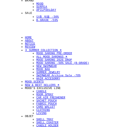
BRAND
MOOD
SURFEA
APILPOOLDAY
SALE
단종 제품 -50%
B-GRADE -50%
HOME
ABOUT
NOTICE
REVIEW
✴︎ SUMMER COLLECTION ✴︎
MOOD SARONG PRE-ORDER
ALL MOOD SARONGS ✴︎
MOOD SARONG 2026 DROP
MOOD SARONG -50% SALE (B-GRADE)
NEW SWIMWEAR
MOOD BAG
SUMMER JEWELRY
SWIMWEAR Archive Sale -70%
HAIR ACCESORRY
MOOD SCENTS
NEW & BEST SELLERS ✴︎
MOOD'S EXCLUSIVE LINE
CANDLE
ROOM SPRAY
CAR AIR FRESHENER
SACHET POUCH
FABRIC POUCH
CARD WALLET
CLOTHING
LIVING
OBJET
SHELL TRAY
SHELL COASTER
CANDLE HOLDER