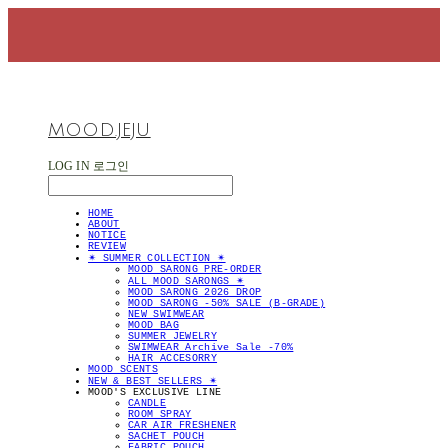
MOOD.JEJU
LOG IN
로그인
HOME
ABOUT
NOTICE
REVIEW
✴︎ SUMMER COLLECTION ✴︎
MOOD SARONG PRE-ORDER
ALL MOOD SARONGS ✴︎
MOOD SARONG 2026 DROP
MOOD SARONG -50% SALE (B-GRADE)
NEW SWIMWEAR
MOOD BAG
SUMMER JEWELRY
SWIMWEAR Archive Sale -70%
HAIR ACCESORRY
MOOD SCENTS
NEW & BEST SELLERS ✴︎
MOOD'S EXCLUSIVE LINE
CANDLE
ROOM SPRAY
CAR AIR FRESHENER
SACHET POUCH
FABRIC POUCH