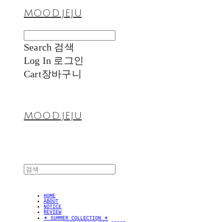
MOOD.JEJU
Search
검색
Log In
로그인
Cart
장바구니
MOOD.JEJU
HOME
ABOUT
NOTICE
REVIEW
✴︎ SUMMER COLLECTION ✴︎