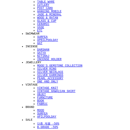
TABLE WARE
CUTLERY
POST CARD
HANGING MOBILE
JADE & MINERAL
WOOD & RATAN
GLASS & CUP
CERAMIC
VASE
ETC
SWIMWEAR
SURFEA
APRILPOOLDAY
HAT
INCENSE
DARSHAN
SATYA
NITIRAJ
INCENSE HOLDER
JEWELLERY
MOOD'S GEMSTONE COLLECTION
SILVER RING
SILVER NECKLACE
SILVER EARRINGS
PEARL ACCESSORY
ONE AND ONLY
VINTAGE
VINTAGE KNIT
VINTAGE HAWAIIAN SHIRT
OBJET
FURNITURE
BOOK
FABRIC
BRAND
MOOD
SURFEA
APILPOOLDAY
SALE
단종 제품 -50%
B-GRADE -50%