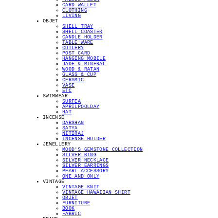
CARD WALLET
CLOTHING
LIVING
OBJET
SHELL TRAY
SHELL COASTER
CANDLE HOLDER
TABLE WARE
CUTLERY
POST CARD
HANGING MOBILE
JADE & MINERAL
WOOD & RATAN
GLASS & CUP
CERAMIC
VASE
ETC
SWIMWEAR
SURFEA
APRILPOOLDAY
HAT
INCENSE
DARSHAN
SATYA
NITIRAJ
INCENSE HOLDER
JEWELLERY
MOOD'S GEMSTONE COLLECTION
SILVER RING
SILVER NECKLACE
SILVER EARRINGS
PEARL ACCESSORY
ONE AND ONLY
VINTAGE
VINTAGE KNIT
VINTAGE HAWAIIAN SHIRT
OBJET
FURNITURE
BOOK
FABRIC