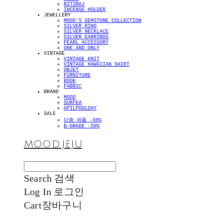
NITIRAJ
INCENSE HOLDER
JEWELLERY
MOOD'S GEMSTONE COLLECTION
SILVER RING
SILVER NECKLACE
SILVER EARRINGS
PEARL ACCESSORY
ONE AND ONLY
VINTAGE
VINTAGE KNIT
VINTAGE HAWAIIAN SHIRT
OBJET
FURNITURE
BOOK
FABRIC
BRAND
MOOD
SURFEA
APILPOOLDAY
SALE
단종 제품 -50%
B-GRADE -50%
MOOD.JEJU
Search
검색
Log In
로그인
Cart
장바구니