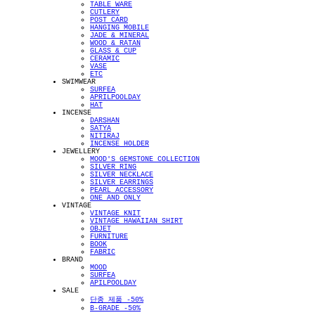
TABLE WARE
CUTLERY
POST CARD
HANGING MOBILE
JADE & MINERAL
WOOD & RATAN
GLASS & CUP
CERAMIC
VASE
ETC
SWIMWEAR
SURFEA
APRILPOOLDAY
HAT
INCENSE
DARSHAN
SATYA
NITIRAJ
INCENSE HOLDER
JEWELLERY
MOOD'S GEMSTONE COLLECTION
SILVER RING
SILVER NECKLACE
SILVER EARRINGS
PEARL ACCESSORY
ONE AND ONLY
VINTAGE
VINTAGE KNIT
VINTAGE HAWAIIAN SHIRT
OBJET
FURNITURE
BOOK
FABRIC
BRAND
MOOD
SURFEA
APILPOOLDAY
SALE
단종 제품 -50%
B-GRADE -50%