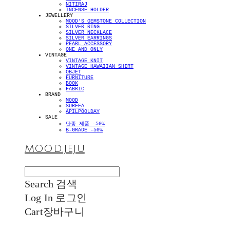
NITIRAJ
INCENSE HOLDER
JEWELLERY
MOOD'S GEMSTONE COLLECTION
SILVER RING
SILVER NECKLACE
SILVER EARRINGS
PEARL ACCESSORY
ONE AND ONLY
VINTAGE
VINTAGE KNIT
VINTAGE HAWAIIAN SHIRT
OBJET
FURNITURE
BOOK
FABRIC
BRAND
MOOD
SURFEA
APILPOOLDAY
SALE
단종 제품 -50%
B-GRADE -50%
MOOD.JEJU
Search
검색
Log In
로그인
Cart
장바구니