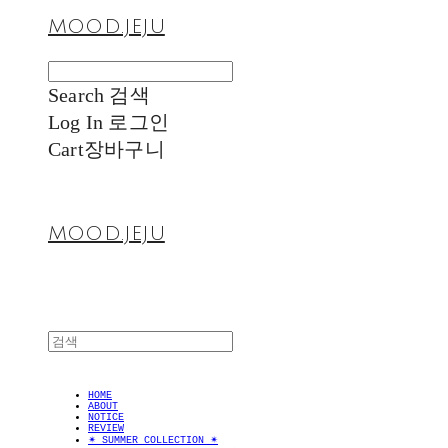
MOOD.JEJU
Search
검색
Log In
로그인
Cart
장바구니
MOOD.JEJU
HOME
ABOUT
NOTICE
REVIEW
✴︎ SUMMER COLLECTION ✴︎