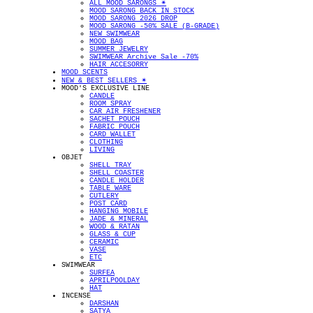
ALL MOOD SARONGS ✴︎
MOOD SARONG BACK IN STOCK
MOOD SARONG 2026 DROP
MOOD SARONG -50% SALE (B-GRADE)
NEW SWIMWEAR
MOOD BAG
SUMMER JEWELRY
SWIMWEAR Archive Sale -70%
HAIR ACCESORRY
MOOD SCENTS
NEW & BEST SELLERS ✴︎
MOOD'S EXCLUSIVE LINE
CANDLE
ROOM SPRAY
CAR AIR FRESHENER
SACHET POUCH
FABRIC POUCH
CARD WALLET
CLOTHING
LIVING
OBJET
SHELL TRAY
SHELL COASTER
CANDLE HOLDER
TABLE WARE
CUTLERY
POST CARD
HANGING MOBILE
JADE & MINERAL
WOOD & RATAN
GLASS & CUP
CERAMIC
VASE
ETC
SWIMWEAR
SURFEA
APRILPOOLDAY
HAT
INCENSE
DARSHAN
SATYA