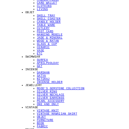
CARD WALLET
CLOTHING
LIVING
OBJET
SHELL TRAY
SHELL COASTER
CANDLE HOLDER
TABLE WARE
CUTLERY
POST CARD
HANGING MOBILE
JADE & MINERAL
WOOD & RATAN
GLASS & CUP
CERAMIC
VASE
ETC
SWIMWEAR
SURFEA
APRILPOOLDAY
HAT
INCENSE
DARSHAN
SATYA
NITIRAJ
INCENSE HOLDER
JEWELLERY
MOOD'S GEMSTONE COLLECTION
SILVER RING
SILVER NECKLACE
SILVER EARRINGS
PEARL ACCESSORY
ONE AND ONLY
VINTAGE
VINTAGE KNIT
VINTAGE HAWAIIAN SHIRT
OBJET
FURNITURE
BOOK
FABRIC