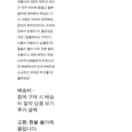
여름이라그런지 제주도 바다
가 자꾸 머리에 맴돌고 블루
컬러에 계속해서 욕심도 나
고, 수량도 넉넉히 제작해보
았는데 온라인보다는 오프라
인에서 반응이 더 좋은것같
아요. (실물파라는 이야기..)
사롱이 처음이고 심플한 제
품들이 좋아 너무 과한 컬러
조합이나, 과한 패턴이 부담
스러우신분들에게 추천드리
며 해변에서의 피크닉매트로
소소하고 귀여운 무드를 연
출하세요!
배송비
-
함께 구매 시 배송
비 절약 상품 보기
추가 금액
교환, 환불 불가제
품입니다.