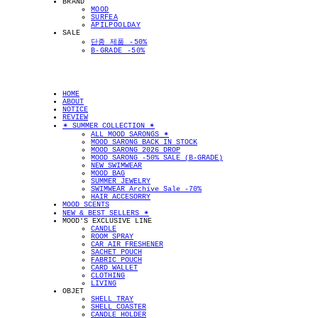
BRAND
MOOD
SURFEA
APILPOOLDAY
SALE
단종 제품 -50%
B-GRADE -50%
HOME
ABOUT
NOTICE
REVIEW
✴︎ SUMMER COLLECTION ✴︎
ALL MOOD SARONGS ✴︎
MOOD SARONG BACK IN STOCK
MOOD SARONG 2026 DROP
MOOD SARONG -50% SALE (B-GRADE)
NEW SWIMWEAR
MOOD BAG
SUMMER JEWELRY
SWIMWEAR Archive Sale -70%
HAIR ACCESORRY
MOOD SCENTS
NEW & BEST SELLERS ✴︎
MOOD'S EXCLUSIVE LINE
CANDLE
ROOM SPRAY
CAR AIR FRESHENER
SACHET POUCH
FABRIC POUCH
CARD WALLET
CLOTHING
LIVING
OBJET
SHELL TRAY
SHELL COASTER
CANDLE HOLDER