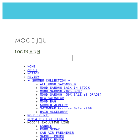
MOOD.JEJU
LOG IN
로그인
HOME
ABOUT
NOTICE
REVIEW
✴︎ SUMMER COLLECTION ✴︎
ALL MOOD SARONGS ✴︎
MOOD SARONG BACK IN STOCK
MOOD SARONG 2026 DROP
MOOD SARONG -50% SALE (B-GRADE)
NEW SWIMWEAR
MOOD BAG
SUMMER JEWELRY
SWIMWEAR Archive Sale -70%
HAIR ACCESORRY
MOOD SCENTS
NEW & BEST SELLERS ✴︎
MOOD'S EXCLUSIVE LINE
CANDLE
ROOM SPRAY
CAR AIR FRESHENER
SACHET POUCH
FABRIC POUCH