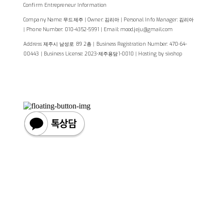
Confirm Entrepreneur Information
Company Name: 무드제주 | Owner: 김리아 | Personal Info Manager: 김리아
| Phone Number: 010-4352-5991 | Email: mood.jeju@gmail.com
Address: 제주시 남성로 89 2층 | Business Registration Number:
470-64-
00443
| Business License:
2023-제주용담1-0010
| Hosting by sixshop