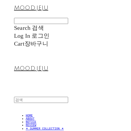
MOOD.JEJU
Search
검색
Log In
로그인
Cart
장바구니
MOOD.JEJU
HOME
ABOUT
NOTICE
REVIEW
✴︎ SUMMER COLLECTION ✴︎