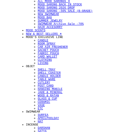
ALL MOOD SARONGS ✴︎
MOOD SARONG BACK IN STOCK
MOOD SARONG 2026 DROP
MOOD SARONG -50% SALE (B-GRADE)
NEW SWIMWEAR
MOOD BAG
SUMMER JEWELRY
SWIMWEAR Archive Sale -70%
HAIR ACCESORRY
MOOD SCENTS
NEW & BEST SELLERS ✴︎
MOOD'S EXCLUSIVE LINE
CANDLE
ROOM SPRAY
CAR AIR FRESHENER
SACHET POUCH
FABRIC POUCH
CARD WALLET
CLOTHING
LIVING
OBJET
SHELL TRAY
SHELL COASTER
CANDLE HOLDER
TABLE WARE
CUTLERY
POST CARD
HANGING MOBILE
JADE & MINERAL
WOOD & RATAN
GLASS & CUP
CERAMIC
VASE
ETC
SWIMWEAR
SURFEA
APRILPOOLDAY
HAT
INCENSE
DARSHAN
SATYA