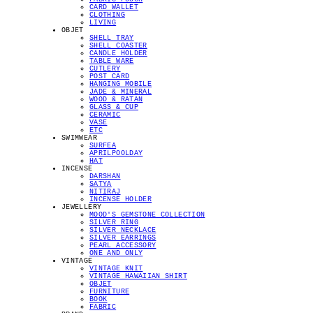
CARD WALLET
CLOTHING
LIVING
OBJET
SHELL TRAY
SHELL COASTER
CANDLE HOLDER
TABLE WARE
CUTLERY
POST CARD
HANGING MOBILE
JADE & MINERAL
WOOD & RATAN
GLASS & CUP
CERAMIC
VASE
ETC
SWIMWEAR
SURFEA
APRILPOOLDAY
HAT
INCENSE
DARSHAN
SATYA
NITIRAJ
INCENSE HOLDER
JEWELLERY
MOOD'S GEMSTONE COLLECTION
SILVER RING
SILVER NECKLACE
SILVER EARRINGS
PEARL ACCESSORY
ONE AND ONLY
VINTAGE
VINTAGE KNIT
VINTAGE HAWAIIAN SHIRT
OBJET
FURNITURE
BOOK
FABRIC