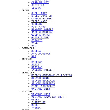
CARD WALLET
CLOTHING
LIVING
OBJET
SHELL TRAY
SHELL COASTER
CANDLE HOLDER
TABLE WARE
CUTLERY
POST CARD
HANGING MOBILE
JADE & MINERAL
WOOD & RATAN
GLASS & CUP
CERAMIC
VASE
ETC
SWIMWEAR
SURFEA
APRILPOOLDAY
HAT
INCENSE
DARSHAN
SATYA
NITIRAJ
INCENSE HOLDER
JEWELLERY
MOOD'S GEMSTONE COLLECTION
SILVER RING
SILVER NECKLACE
SILVER EARRINGS
PEARL ACCESSORY
ONE AND ONLY
VINTAGE
VINTAGE KNIT
VINTAGE HAWAIIAN SHIRT
OBJET
FURNITURE
BOOK
FABRIC