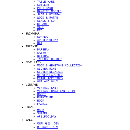
TABLE WARE
CUTLERY
POST CARD
HANGING MOBILE
JADE & MINERAL
WOOD & RATAN
GLASS & CUP
CERAMIC
VASE
ETC
SWIMWEAR
SURFEA
APRILPOOLDAY
HAT
INCENSE
DARSHAN
SATYA
NITIRAJ
INCENSE HOLDER
JEWELLERY
MOOD'S GEMSTONE COLLECTION
SILVER RING
SILVER NECKLACE
SILVER EARRINGS
PEARL ACCESSORY
ONE AND ONLY
VINTAGE
VINTAGE KNIT
VINTAGE HAWAIIAN SHIRT
OBJET
FURNITURE
BOOK
FABRIC
BRAND
MOOD
SURFEA
APILPOOLDAY
SALE
단종 제품 -50%
B-GRADE -50%