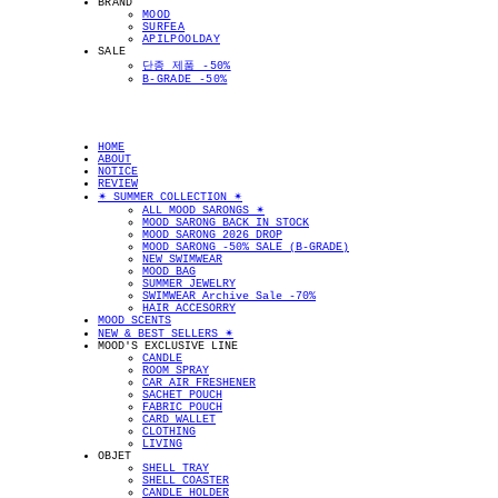
BRAND
MOOD
SURFEA
APILPOOLDAY
SALE
단종 제품 -50%
B-GRADE -50%
HOME
ABOUT
NOTICE
REVIEW
✴︎ SUMMER COLLECTION ✴︎
ALL MOOD SARONGS ✴︎
MOOD SARONG BACK IN STOCK
MOOD SARONG 2026 DROP
MOOD SARONG -50% SALE (B-GRADE)
NEW SWIMWEAR
MOOD BAG
SUMMER JEWELRY
SWIMWEAR Archive Sale -70%
HAIR ACCESORRY
MOOD SCENTS
NEW & BEST SELLERS ✴︎
MOOD'S EXCLUSIVE LINE
CANDLE
ROOM SPRAY
CAR AIR FRESHENER
SACHET POUCH
FABRIC POUCH
CARD WALLET
CLOTHING
LIVING
OBJET
SHELL TRAY
SHELL COASTER
CANDLE HOLDER