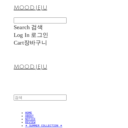
MOOD.JEJU
Search
검색
Log In
로그인
Cart
장바구니
MOOD.JEJU
HOME
ABOUT
NOTICE
REVIEW
✴︎ SUMMER COLLECTION ✴︎