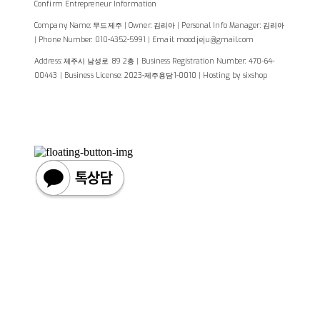
Confirm Entrepreneur Information
Company Name: 무드제주 | Owner: 김리아 | Personal Info Manager: 김리아
| Phone Number: 010-4352-5991 | Email: mood.jeju@gmail.com
Address: 제주시 남성로 89 2층 | Business Registration Number:
470-64-
00443
| Business License:
2023-제주용담1-0010
| Hosting by sixshop