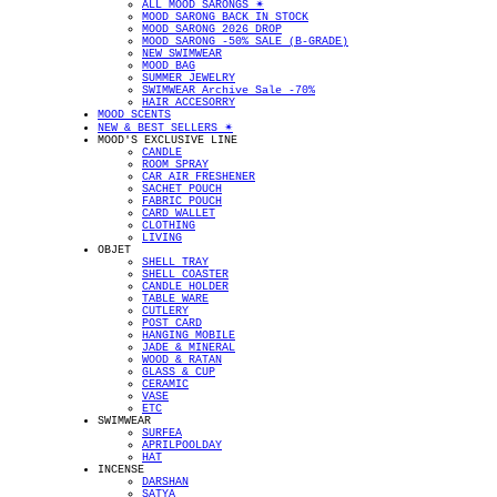
ALL MOOD SARONGS ✴︎
MOOD SARONG BACK IN STOCK
MOOD SARONG 2026 DROP
MOOD SARONG -50% SALE (B-GRADE)
NEW SWIMWEAR
MOOD BAG
SUMMER JEWELRY
SWIMWEAR Archive Sale -70%
HAIR ACCESORRY
MOOD SCENTS
NEW & BEST SELLERS ✴︎
MOOD'S EXCLUSIVE LINE
CANDLE
ROOM SPRAY
CAR AIR FRESHENER
SACHET POUCH
FABRIC POUCH
CARD WALLET
CLOTHING
LIVING
OBJET
SHELL TRAY
SHELL COASTER
CANDLE HOLDER
TABLE WARE
CUTLERY
POST CARD
HANGING MOBILE
JADE & MINERAL
WOOD & RATAN
GLASS & CUP
CERAMIC
VASE
ETC
SWIMWEAR
SURFEA
APRILPOOLDAY
HAT
INCENSE
DARSHAN
SATYA