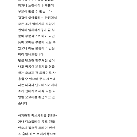
띄거나 노란색이나 푸른색
부분이 있을 수 있습니다.
겹겹이 쌓아올리는 과정에서
모든 조개 껍데기의 모양이
완벽히 일치하지않아 끝 부
분이 부분적으로 이가 나간
듯이 보이는 부분이 있을 수
있으나 이는 불량이 아님을
미리 안내드립니다.
빛을 받으면 진주처럼 빛이
나고 영롱한 분위기를 연출
하는 오브제 겸 트레이로 사
용할 수 있으며 무드 제주에
서는 태국과 인도네시아에서
조개 껍데기로 제작 되는 다
양한 오브제를 취급하고 있
습니다.
어지러진 악세사리를 정리하
거나 디스플레이 용도, 캔들
연소시 필요한 트레이, 인센
스 홀더, 비누 트레이 등으로