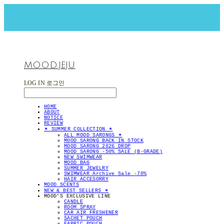
MOOD.JEJU
LOG IN
로그인
HOME
ABOUT
NOTICE
REVIEW
✴︎ SUMMER COLLECTION ✴︎
ALL MOOD SARONGS ✴︎
MOOD SARONG BACK IN STOCK
MOOD SARONG 2026 DROP
MOOD SARONG -50% SALE (B-GRADE)
NEW SWIMWEAR
MOOD BAG
SUMMER JEWELRY
SWIMWEAR Archive Sale -70%
HAIR ACCESORRY
MOOD SCENTS
NEW & BEST SELLERS ✴︎
MOOD'S EXCLUSIVE LINE
CANDLE
ROOM SPRAY
CAR AIR FRESHENER
SACHET POUCH
FABRIC POUCH