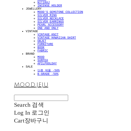
NITIRAJ
INCENSE HOLDER
JEWELLERY
MOOD'S GEMSTONE COLLECTION
SILVER RING
SILVER NECKLACE
SILVER EARRINGS
PEARL ACCESSORY
ONE AND ONLY
VINTAGE
VINTAGE KNIT
VINTAGE HAWAIIAN SHIRT
OBJET
FURNITURE
BOOK
FABRIC
BRAND
MOOD
SURFEA
APILPOOLDAY
SALE
단종 제품 -50%
B-GRADE -50%
MOOD.JEJU
Search
검색
Log In
로그인
Cart
장바구니