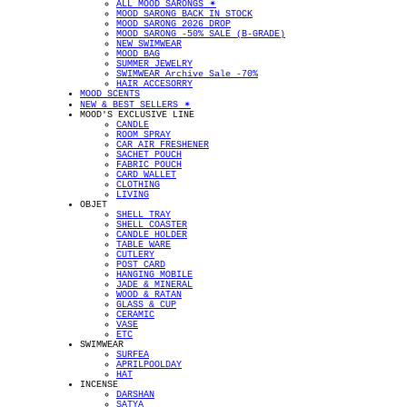
ALL MOOD SARONGS ✴︎
MOOD SARONG BACK IN STOCK
MOOD SARONG 2026 DROP
MOOD SARONG -50% SALE (B-GRADE)
NEW SWIMWEAR
MOOD BAG
SUMMER JEWELRY
SWIMWEAR Archive Sale -70%
HAIR ACCESORRY
MOOD SCENTS
NEW & BEST SELLERS ✴︎
MOOD'S EXCLUSIVE LINE
CANDLE
ROOM SPRAY
CAR AIR FRESHENER
SACHET POUCH
FABRIC POUCH
CARD WALLET
CLOTHING
LIVING
OBJET
SHELL TRAY
SHELL COASTER
CANDLE HOLDER
TABLE WARE
CUTLERY
POST CARD
HANGING MOBILE
JADE & MINERAL
WOOD & RATAN
GLASS & CUP
CERAMIC
VASE
ETC
SWIMWEAR
SURFEA
APRILPOOLDAY
HAT
INCENSE
DARSHAN
SATYA