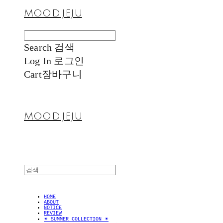
MOOD.JEJU
Search
검색
Log In
로그인
Cart
장바구니
MOOD.JEJU
HOME
ABOUT
NOTICE
REVIEW
✴︎ SUMMER COLLECTION ✴︎