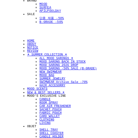
BRAND
MOOD
SURFEA
APILPOOLDAY
SALE
단종 제품 -50%
B-GRADE -50%
HOME
ABOUT
NOTICE
REVIEW
✴︎ SUMMER COLLECTION ✴︎
ALL MOOD SARONGS ✴︎
MOOD SARONG BACK IN STOCK
MOOD SARONG 2026 DROP
MOOD SARONG -50% SALE (B-GRADE)
NEW SWIMWEAR
MOOD BAG
SUMMER JEWELRY
SWIMWEAR Archive Sale -70%
HAIR ACCESORRY
MOOD SCENTS
NEW & BEST SELLERS ✴︎
MOOD'S EXCLUSIVE LINE
CANDLE
ROOM SPRAY
CAR AIR FRESHENER
SACHET POUCH
FABRIC POUCH
CARD WALLET
CLOTHING
LIVING
OBJET
SHELL TRAY
SHELL COASTER
CANDLE HOLDER