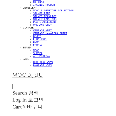
NITIRAJ
INCENSE HOLDER
JEWELLERY
MOOD'S GEMSTONE COLLECTION
SILVER RING
SILVER NECKLACE
SILVER EARRINGS
PEARL ACCESSORY
ONE AND ONLY
VINTAGE
VINTAGE KNIT
VINTAGE HAWAIIAN SHIRT
OBJET
FURNITURE
BOOK
FABRIC
BRAND
MOOD
SURFEA
APILPOOLDAY
SALE
단종 제품 -50%
B-GRADE -50%
MOOD.JEJU
Search
검색
Log In
로그인
Cart
장바구니