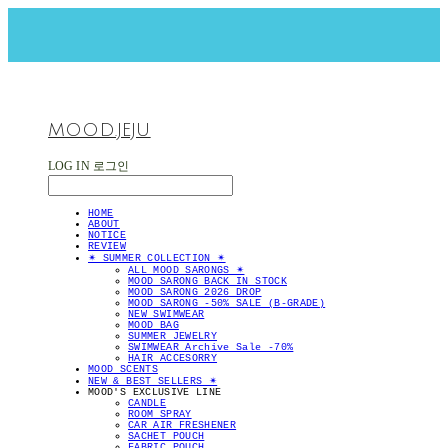
MOOD.JEJU
LOG IN
로그인
HOME
ABOUT
NOTICE
REVIEW
✴︎ SUMMER COLLECTION ✴︎
ALL MOOD SARONGS ✴︎
MOOD SARONG BACK IN STOCK
MOOD SARONG 2026 DROP
MOOD SARONG -50% SALE (B-GRADE)
NEW SWIMWEAR
MOOD BAG
SUMMER JEWELRY
SWIMWEAR Archive Sale -70%
HAIR ACCESORRY
MOOD SCENTS
NEW & BEST SELLERS ✴︎
MOOD'S EXCLUSIVE LINE
CANDLE
ROOM SPRAY
CAR AIR FRESHENER
SACHET POUCH
FABRIC POUCH