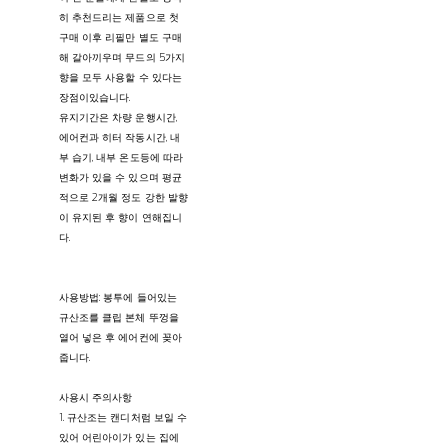
히 추천드리는 제품으로 첫
구매 이후 리필만 별도 구매
해 갈아끼우며 무드의 5가지
향을 모두 사용할 수 있다는
장점이있습니다.
유지기간은 차량 운행시간,
에어컨과 히터 작동시간, 내
부 습기, 내부 온도등에 따라
변화가 있을 수 있으며 평균
적으로 2개월 정도 강한 발향
이 유지된 후 향이 연해집니
다.
사용방법: 봉투에 들어있는
규산조를 클립 본체 뚜껑을
열어 넣은 후 에어컨에 꽂아
줍니다.
사용시 주의사항
1. 규산조는 캔디처럼 보일 수
있어 어린아이가 있는 집에