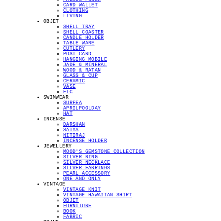
CARD WALLET
CLOTHING
LIVING
OBJET
SHELL TRAY
SHELL COASTER
CANDLE HOLDER
TABLE WARE
CUTLERY
POST CARD
HANGING MOBILE
JADE & MINERAL
WOOD & RATAN
GLASS & CUP
CERAMIC
VASE
ETC
SWIMWEAR
SURFEA
APRILPOOLDAY
HAT
INCENSE
DARSHAN
SATYA
NITIRAJ
INCENSE HOLDER
JEWELLERY
MOOD'S GEMSTONE COLLECTION
SILVER RING
SILVER NECKLACE
SILVER EARRINGS
PEARL ACCESSORY
ONE AND ONLY
VINTAGE
VINTAGE KNIT
VINTAGE HAWAIIAN SHIRT
OBJET
FURNITURE
BOOK
FABRIC