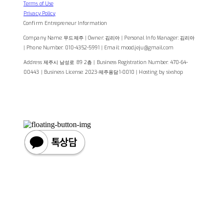
Terms of Use
Privacy Policy
Confirm Entrepreneur Information
Company Name: 무드제주 | Owner: 김리아 | Personal Info Manager: 김리아
| Phone Number: 010-4352-5991 | Email: mood.jeju@gmail.com
Address: 제주시 남성로 89 2층 | Business Registration Number:
470-64-
00443
| Business License:
2023-제주용담1-0010
| Hosting by sixshop