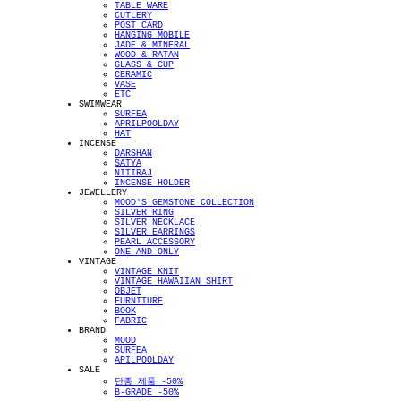
TABLE WARE
CUTLERY
POST CARD
HANGING MOBILE
JADE & MINERAL
WOOD & RATAN
GLASS & CUP
CERAMIC
VASE
ETC
SWIMWEAR
SURFEA
APRILPOOLDAY
HAT
INCENSE
DARSHAN
SATYA
NITIRAJ
INCENSE HOLDER
JEWELLERY
MOOD'S GEMSTONE COLLECTION
SILVER RING
SILVER NECKLACE
SILVER EARRINGS
PEARL ACCESSORY
ONE AND ONLY
VINTAGE
VINTAGE KNIT
VINTAGE HAWAIIAN SHIRT
OBJET
FURNITURE
BOOK
FABRIC
BRAND
MOOD
SURFEA
APILPOOLDAY
SALE
단종 제품 -50%
B-GRADE -50%