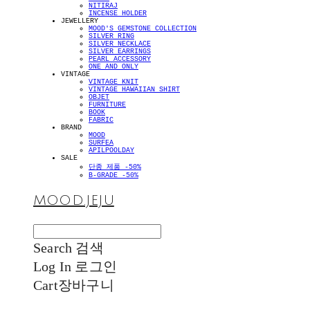
NITIRAJ
INCENSE HOLDER
JEWELLERY
MOOD'S GEMSTONE COLLECTION
SILVER RING
SILVER NECKLACE
SILVER EARRINGS
PEARL ACCESSORY
ONE AND ONLY
VINTAGE
VINTAGE KNIT
VINTAGE HAWAIIAN SHIRT
OBJET
FURNITURE
BOOK
FABRIC
BRAND
MOOD
SURFEA
APILPOOLDAY
SALE
단종 제품 -50%
B-GRADE -50%
MOOD.JEJU
Search
검색
Log In
로그인
Cart
장바구니