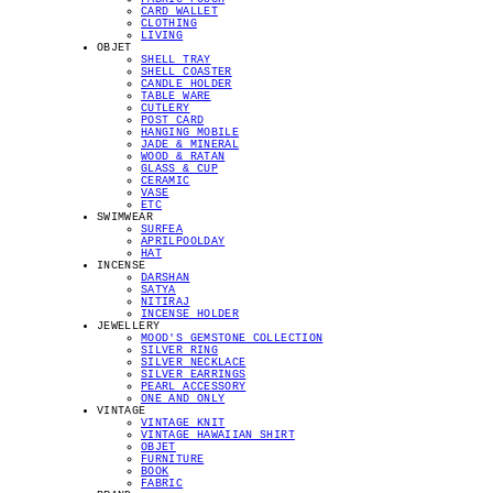
CARD WALLET
CLOTHING
LIVING
OBJET
SHELL TRAY
SHELL COASTER
CANDLE HOLDER
TABLE WARE
CUTLERY
POST CARD
HANGING MOBILE
JADE & MINERAL
WOOD & RATAN
GLASS & CUP
CERAMIC
VASE
ETC
SWIMWEAR
SURFEA
APRILPOOLDAY
HAT
INCENSE
DARSHAN
SATYA
NITIRAJ
INCENSE HOLDER
JEWELLERY
MOOD'S GEMSTONE COLLECTION
SILVER RING
SILVER NECKLACE
SILVER EARRINGS
PEARL ACCESSORY
ONE AND ONLY
VINTAGE
VINTAGE KNIT
VINTAGE HAWAIIAN SHIRT
OBJET
FURNITURE
BOOK
FABRIC