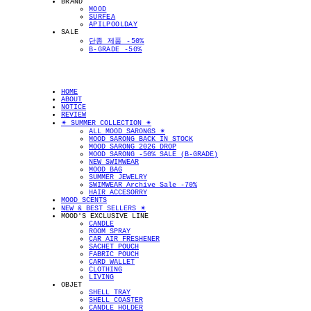
BRAND
MOOD
SURFEA
APILPOOLDAY
SALE
단종 제품 -50%
B-GRADE -50%
HOME
ABOUT
NOTICE
REVIEW
✴︎ SUMMER COLLECTION ✴︎
ALL MOOD SARONGS ✴︎
MOOD SARONG BACK IN STOCK
MOOD SARONG 2026 DROP
MOOD SARONG -50% SALE (B-GRADE)
NEW SWIMWEAR
MOOD BAG
SUMMER JEWELRY
SWIMWEAR Archive Sale -70%
HAIR ACCESORRY
MOOD SCENTS
NEW & BEST SELLERS ✴︎
MOOD'S EXCLUSIVE LINE
CANDLE
ROOM SPRAY
CAR AIR FRESHENER
SACHET POUCH
FABRIC POUCH
CARD WALLET
CLOTHING
LIVING
OBJET
SHELL TRAY
SHELL COASTER
CANDLE HOLDER