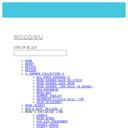
MOOD.JEJU
LOG IN
로그인
HOME
ABOUT
NOTICE
REVIEW
✴︎ SUMMER COLLECTION ✴︎
ALL MOOD SARONGS ✴︎
MOOD SARONG BACK IN STOCK
MOOD SARONG 2026 DROP
MOOD SARONG -50% SALE (B-GRADE)
NEW SWIMWEAR
MOOD BAG
SUMMER JEWELRY
SWIMWEAR Archive Sale -70%
HAIR ACCESORRY
MOOD SCENTS
NEW & BEST SELLERS ✴︎
MOOD'S EXCLUSIVE LINE
CANDLE
ROOM SPRAY
CAR AIR FRESHENER
SACHET POUCH
FABRIC POUCH