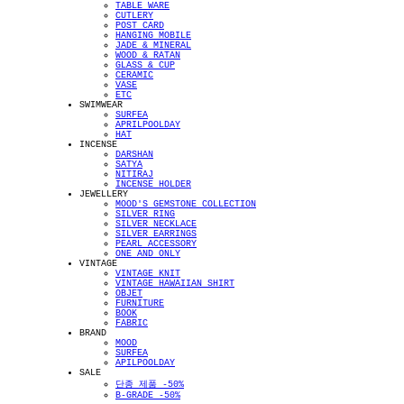
TABLE WARE
CUTLERY
POST CARD
HANGING MOBILE
JADE & MINERAL
WOOD & RATAN
GLASS & CUP
CERAMIC
VASE
ETC
SWIMWEAR
SURFEA
APRILPOOLDAY
HAT
INCENSE
DARSHAN
SATYA
NITIRAJ
INCENSE HOLDER
JEWELLERY
MOOD'S GEMSTONE COLLECTION
SILVER RING
SILVER NECKLACE
SILVER EARRINGS
PEARL ACCESSORY
ONE AND ONLY
VINTAGE
VINTAGE KNIT
VINTAGE HAWAIIAN SHIRT
OBJET
FURNITURE
BOOK
FABRIC
BRAND
MOOD
SURFEA
APILPOOLDAY
SALE
단종 제품 -50%
B-GRADE -50%