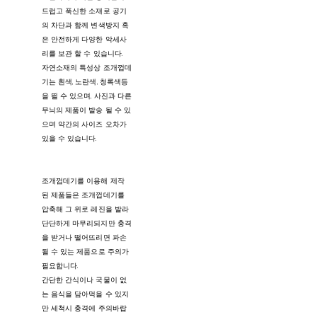
드럽고 푹신한 소재로 공기
의 차단과 함께 변색방지 혹
은 안전하게 다양한 악세사
리를 보관 할 수 있습니다.
자연소재의 특성상 조개껍데
기는 흰색, 노란색, 청록색등
을 띌 수 있으며, 사진과 다른
무늬의 제품이 발송 될 수 있
으며 약간의 사이즈 오차가
있을 수 있습니다.
조개껍데기를 이용해 제작
된 제품들은 조개껍데기를
압축해 그 위로 레진을 발라
단단하게 마무리되지만 충격
을 받거나 떨어뜨리면 파손
될 수 있는 제품으로 주의가
필요합니다.
간단한 간식이나 국물이 없
는 음식을 담아먹을 수 있지
만 세척시 충격에 주의바랍