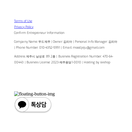
Terms of Use
Privacy Policy
Confirm Entrepreneur Information
Company Name: 무드제주 | Owner: 김리아 | Personal Info Manager: 김리아
| Phone Number: 010-4352-5991 | Email: mood.jeju@gmail.com
Address: 제주시 남성로 89 2층 | Business Registration Number:
470-64-
00443
| Business License:
2023-제주용담1-0010
| Hosting by sixshop