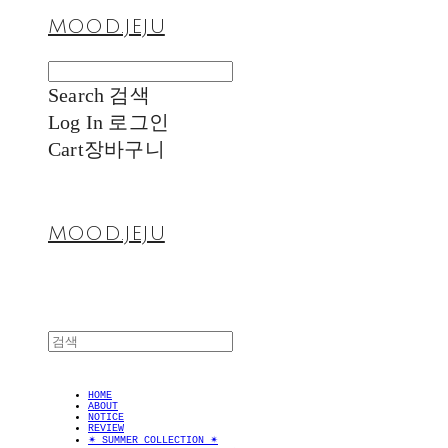
MOOD.JEJU
Search
검색
Log In
로그인
Cart
장바구니
MOOD.JEJU
HOME
ABOUT
NOTICE
REVIEW
✴︎ SUMMER COLLECTION ✴︎