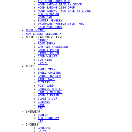
ALL MOOD SARONGS ✴︎
MOOD SARONG BACK IN STOCK
MOOD SARONG 2026 DROP
MOOD SARONG -50% SALE (B-GRADE)
NEW SWIMWEAR
MOOD BAG
SUMMER JEWELRY
SWIMWEAR Archive Sale -70%
HAIR ACCESORRY
MOOD SCENTS
NEW & BEST SELLERS ✴︎
MOOD'S EXCLUSIVE LINE
CANDLE
ROOM SPRAY
CAR AIR FRESHENER
SACHET POUCH
FABRIC POUCH
CARD WALLET
CLOTHING
LIVING
OBJET
SHELL TRAY
SHELL COASTER
CANDLE HOLDER
TABLE WARE
CUTLERY
POST CARD
HANGING MOBILE
JADE & MINERAL
WOOD & RATAN
GLASS & CUP
CERAMIC
VASE
ETC
SWIMWEAR
SURFEA
APRILPOOLDAY
HAT
INCENSE
DARSHAN
SATYA