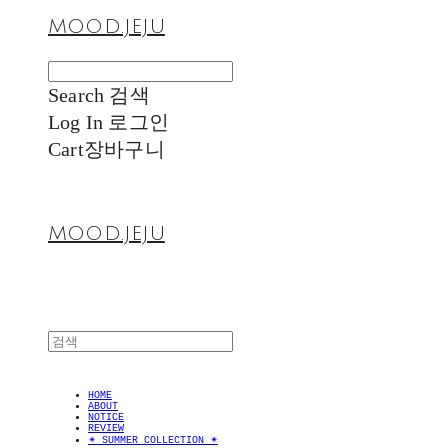
MOOD.JEJU
Search
검색
Log In
로그인
Cart
장바구니
MOOD.JEJU
HOME
ABOUT
NOTICE
REVIEW
✴︎ SUMMER COLLECTION ✴︎