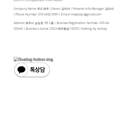
Confirm Entrepreneur Information
Company Name: 무드제주 | Owner: 김리아 | Personal Info Manager: 김리아
| Phone Number: 010-4352-5991 | Email: mood.jeju@gmail.com
Address: 제주시 남성로 89 2층 | Business Registration Number:
470-64-
00443
| Business License:
2023-제주용담1-0010
| Hosting by sixshop