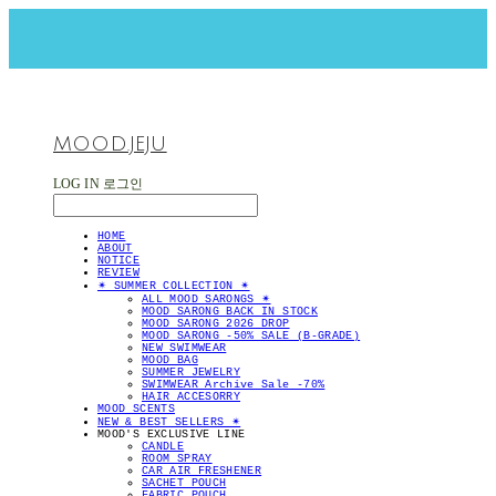
MOOD.JEJU
LOG IN
로그인
HOME
ABOUT
NOTICE
REVIEW
✴︎ SUMMER COLLECTION ✴︎
ALL MOOD SARONGS ✴︎
MOOD SARONG BACK IN STOCK
MOOD SARONG 2026 DROP
MOOD SARONG -50% SALE (B-GRADE)
NEW SWIMWEAR
MOOD BAG
SUMMER JEWELRY
SWIMWEAR Archive Sale -70%
HAIR ACCESORRY
MOOD SCENTS
NEW & BEST SELLERS ✴︎
MOOD'S EXCLUSIVE LINE
CANDLE
ROOM SPRAY
CAR AIR FRESHENER
SACHET POUCH
FABRIC POUCH