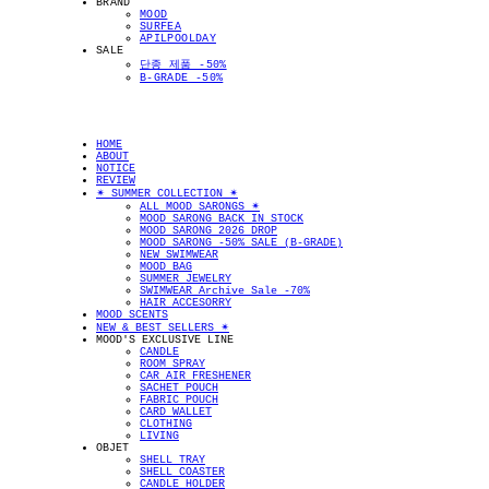
BRAND
MOOD
SURFEA
APILPOOLDAY
SALE
단종 제품 -50%
B-GRADE -50%
HOME
ABOUT
NOTICE
REVIEW
✴︎ SUMMER COLLECTION ✴︎
ALL MOOD SARONGS ✴︎
MOOD SARONG BACK IN STOCK
MOOD SARONG 2026 DROP
MOOD SARONG -50% SALE (B-GRADE)
NEW SWIMWEAR
MOOD BAG
SUMMER JEWELRY
SWIMWEAR Archive Sale -70%
HAIR ACCESORRY
MOOD SCENTS
NEW & BEST SELLERS ✴︎
MOOD'S EXCLUSIVE LINE
CANDLE
ROOM SPRAY
CAR AIR FRESHENER
SACHET POUCH
FABRIC POUCH
CARD WALLET
CLOTHING
LIVING
OBJET
SHELL TRAY
SHELL COASTER
CANDLE HOLDER