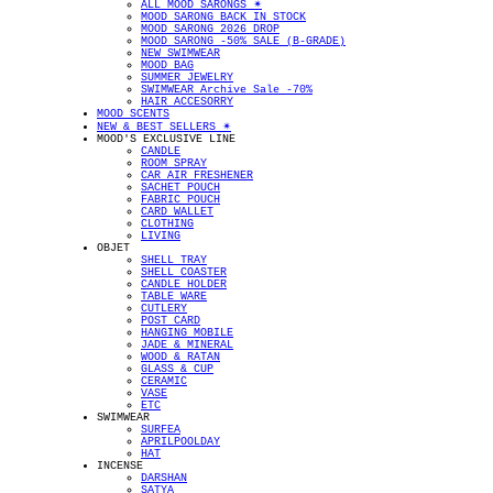
ALL MOOD SARONGS ✴︎
MOOD SARONG BACK IN STOCK
MOOD SARONG 2026 DROP
MOOD SARONG -50% SALE (B-GRADE)
NEW SWIMWEAR
MOOD BAG
SUMMER JEWELRY
SWIMWEAR Archive Sale -70%
HAIR ACCESORRY
MOOD SCENTS
NEW & BEST SELLERS ✴︎
MOOD'S EXCLUSIVE LINE
CANDLE
ROOM SPRAY
CAR AIR FRESHENER
SACHET POUCH
FABRIC POUCH
CARD WALLET
CLOTHING
LIVING
OBJET
SHELL TRAY
SHELL COASTER
CANDLE HOLDER
TABLE WARE
CUTLERY
POST CARD
HANGING MOBILE
JADE & MINERAL
WOOD & RATAN
GLASS & CUP
CERAMIC
VASE
ETC
SWIMWEAR
SURFEA
APRILPOOLDAY
HAT
INCENSE
DARSHAN
SATYA