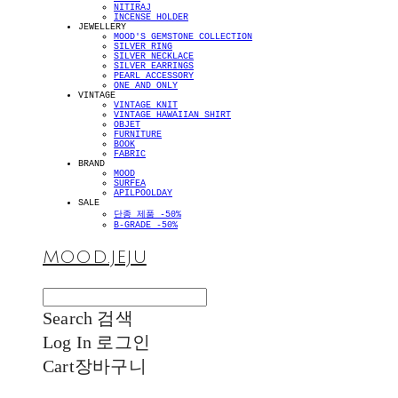
NITIRAJ
INCENSE HOLDER
JEWELLERY
MOOD'S GEMSTONE COLLECTION
SILVER RING
SILVER NECKLACE
SILVER EARRINGS
PEARL ACCESSORY
ONE AND ONLY
VINTAGE
VINTAGE KNIT
VINTAGE HAWAIIAN SHIRT
OBJET
FURNITURE
BOOK
FABRIC
BRAND
MOOD
SURFEA
APILPOOLDAY
SALE
단종 제품 -50%
B-GRADE -50%
MOOD.JEJU
Search
검색
Log In
로그인
Cart
장바구니