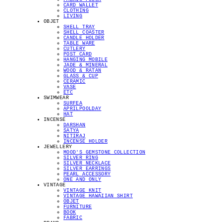
CARD WALLET
CLOTHING
LIVING
OBJET
SHELL TRAY
SHELL COASTER
CANDLE HOLDER
TABLE WARE
CUTLERY
POST CARD
HANGING MOBILE
JADE & MINERAL
WOOD & RATAN
GLASS & CUP
CERAMIC
VASE
ETC
SWIMWEAR
SURFEA
APRILPOOLDAY
HAT
INCENSE
DARSHAN
SATYA
NITIRAJ
INCENSE HOLDER
JEWELLERY
MOOD'S GEMSTONE COLLECTION
SILVER RING
SILVER NECKLACE
SILVER EARRINGS
PEARL ACCESSORY
ONE AND ONLY
VINTAGE
VINTAGE KNIT
VINTAGE HAWAIIAN SHIRT
OBJET
FURNITURE
BOOK
FABRIC