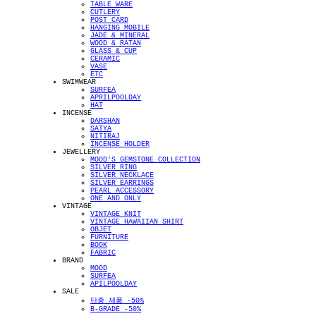
TABLE WARE
CUTLERY
POST CARD
HANGING MOBILE
JADE & MINERAL
WOOD & RATAN
GLASS & CUP
CERAMIC
VASE
ETC
SWIMWEAR
SURFEA
APRILPOOLDAY
HAT
INCENSE
DARSHAN
SATYA
NITIRAJ
INCENSE HOLDER
JEWELLERY
MOOD'S GEMSTONE COLLECTION
SILVER RING
SILVER NECKLACE
SILVER EARRINGS
PEARL ACCESSORY
ONE AND ONLY
VINTAGE
VINTAGE KNIT
VINTAGE HAWAIIAN SHIRT
OBJET
FURNITURE
BOOK
FABRIC
BRAND
MOOD
SURFEA
APILPOOLDAY
SALE
단종 제품 -50%
B-GRADE -50%