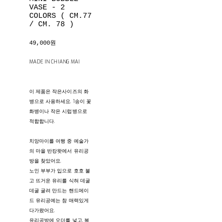
VASE - 2
COLORS ( CM.77
/ CM. 78 )
49,000원
MADE IN CHIANG MAI
이 제품은 작은사이즈의 화
병으로 사용하세요. 1송이 꽃
화병이나 작은 시럽병으로
적합합니다.
치앙마이를 여행 중 예술가
의 마을 반캉왓에서 유리공
방을 찾았어요.
노인 부부가 입으로 호호 불
고 뜨거운 유리를 식혀 데굴
데굴 굴려 만드는 핸드메이
드 유리공예는 참 매력있게
다가왔어요.
유리공방에 오더를 넣고, 복