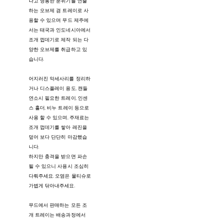
나고 영롱한 분위기를 연출
하는 오브제 겸 트레이로 사
용할 수 있으며 무드 제주에
서는 태국과 인도네시아에서
조개 껍데기로 제작 되는 다
양한 오브제를 취급하고 있
습니다.
어지러진 악세사리를 정리하
거나 디스플레이 용도, 캔들
연소시 필요한 트레이, 인센
스 홀더, 비누 트레이 등으로
사용 할 수 있으며, 주재료는
조개 껍데기를 쌓아 레진을
덮어 보다 단단히 마감했습
니다.
하지만 충격을 받으면 파손
될 수 있으니 사용시 조심히
다뤄주세요. 오염은 물티슈로
가볍게 닦아내주세요.
무드에서 판매하는 모든 조
개 트레이는 배송과정에서