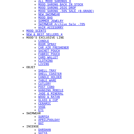
ALL MOOD SARONGS ✴︎
MOOD SARONG BACK IN STOCK
MOOD SARONG 2026 DROP
MOOD SARONG -50% SALE (B-GRADE)
NEW SWIMWEAR
MOOD BAG
SUMMER JEWELRY
SWIMWEAR Archive Sale -70%
HAIR ACCESORRY
MOOD SCENTS
NEW & BEST SELLERS ✴︎
MOOD'S EXCLUSIVE LINE
CANDLE
ROOM SPRAY
CAR AIR FRESHENER
SACHET POUCH
FABRIC POUCH
CARD WALLET
CLOTHING
LIVING
OBJET
SHELL TRAY
SHELL COASTER
CANDLE HOLDER
TABLE WARE
CUTLERY
POST CARD
HANGING MOBILE
JADE & MINERAL
WOOD & RATAN
GLASS & CUP
CERAMIC
VASE
ETC
SWIMWEAR
SURFEA
APRILPOOLDAY
HAT
INCENSE
DARSHAN
SATYA