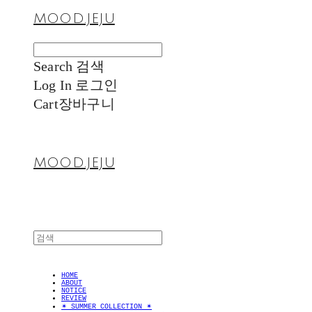
MOOD.JEJU
Search
검색
Log In
로그인
Cart
장바구니
MOOD.JEJU
HOME
ABOUT
NOTICE
REVIEW
✴︎ SUMMER COLLECTION ✴︎