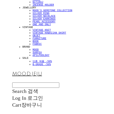
NITIRAJ
INCENSE HOLDER
JEWELLERY
MOOD'S GEMSTONE COLLECTION
SILVER RING
SILVER NECKLACE
SILVER EARRINGS
PEARL ACCESSORY
ONE AND ONLY
VINTAGE
VINTAGE KNIT
VINTAGE HAWAIIAN SHIRT
OBJET
FURNITURE
BOOK
FABRIC
BRAND
MOOD
SURFEA
APILPOOLDAY
SALE
단종 제품 -50%
B-GRADE -50%
MOOD.JEJU
Search
검색
Log In
로그인
Cart
장바구니