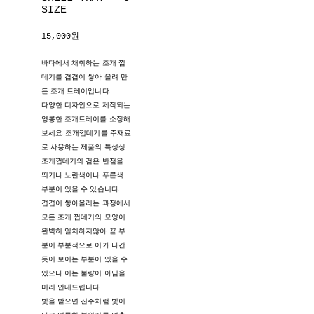
SIZE
15,000원
바다에서 채취하는 조개 껍
데기를 겹겹이 쌓아 올려 만
든 조개 트레이입니다.
다양한 디자인으로 제작되는
영롱한 조개트레이를 소장해
보세요. 조개껍데기를 주재료
로 사용하는 제품의 특성상
조개껍데기의 검은 반점을
띄거나 노란색이나 푸른색
부분이 있을 수 있습니다.
겹겹이 쌓아올리는 과정에서
모든 조개 껍데기의 모양이
완벽히 일치하지않아 끝 부
분이 부분적으로 이가 나간
듯이 보이는 부분이 있을 수
있으나 이는 불량이 아님을
미리 안내드립니다.
빛을 받으면 진주처럼 빛이