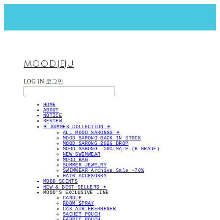
MOOD.JEJU
LOG IN
로그인
HOME
ABOUT
NOTICE
REVIEW
✴︎ SUMMER COLLECTION ✴︎
ALL MOOD SARONGS ✴︎
MOOD SARONG BACK IN STOCK
MOOD SARONG 2026 DROP
MOOD SARONG -50% SALE (B-GRADE)
NEW SWIMWEAR
MOOD BAG
SUMMER JEWELRY
SWIMWEAR Archive Sale -70%
HAIR ACCESORRY
MOOD SCENTS
NEW & BEST SELLERS ✴︎
MOOD'S EXCLUSIVE LINE
CANDLE
ROOM SPRAY
CAR AIR FRESHENER
SACHET POUCH
FABRIC POUCH