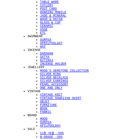
TABLE WARE
CUTLERY
POST CARD
HANGING MOBILE
JADE & MINERAL
WOOD & RATAN
GLASS & CUP
CERAMIC
VASE
ETC
SWIMWEAR
SURFEA
APRILPOOLDAY
HAT
INCENSE
DARSHAN
SATYA
NITIRAJ
INCENSE HOLDER
JEWELLERY
MOOD'S GEMSTONE COLLECTION
SILVER RING
SILVER NECKLACE
SILVER EARRINGS
PEARL ACCESSORY
ONE AND ONLY
VINTAGE
VINTAGE KNIT
VINTAGE HAWAIIAN SHIRT
OBJET
FURNITURE
BOOK
FABRIC
BRAND
MOOD
SURFEA
APILPOOLDAY
SALE
단종 제품 -50%
B-GRADE -50%