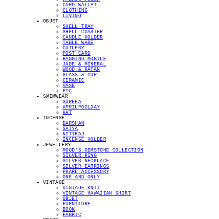
CARD WALLET
CLOTHING
LIVING
OBJET
SHELL TRAY
SHELL COASTER
CANDLE HOLDER
TABLE WARE
CUTLERY
POST CARD
HANGING MOBILE
JADE & MINERAL
WOOD & RATAN
GLASS & CUP
CERAMIC
VASE
ETC
SWIMWEAR
SURFEA
APRILPOOLDAY
HAT
INCENSE
DARSHAN
SATYA
NITIRAJ
INCENSE HOLDER
JEWELLERY
MOOD'S GEMSTONE COLLECTION
SILVER RING
SILVER NECKLACE
SILVER EARRINGS
PEARL ACCESSORY
ONE AND ONLY
VINTAGE
VINTAGE KNIT
VINTAGE HAWAIIAN SHIRT
OBJET
FURNITURE
BOOK
FABRIC