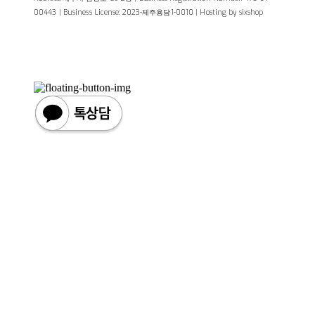
00443
| Business License:
2023-제주용담1-0010
| Hosting by sixshop