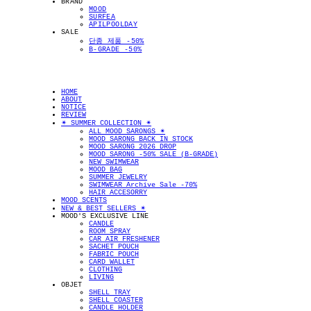
BRAND
MOOD
SURFEA
APILPOOLDAY
SALE
단종 제품 -50%
B-GRADE -50%
HOME
ABOUT
NOTICE
REVIEW
✴︎ SUMMER COLLECTION ✴︎
ALL MOOD SARONGS ✴︎
MOOD SARONG BACK IN STOCK
MOOD SARONG 2026 DROP
MOOD SARONG -50% SALE (B-GRADE)
NEW SWIMWEAR
MOOD BAG
SUMMER JEWELRY
SWIMWEAR Archive Sale -70%
HAIR ACCESORRY
MOOD SCENTS
NEW & BEST SELLERS ✴︎
MOOD'S EXCLUSIVE LINE
CANDLE
ROOM SPRAY
CAR AIR FRESHENER
SACHET POUCH
FABRIC POUCH
CARD WALLET
CLOTHING
LIVING
OBJET
SHELL TRAY
SHELL COASTER
CANDLE HOLDER