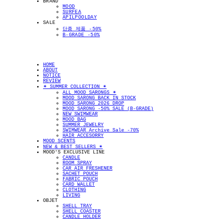
BRAND
MOOD
SURFEA
APILPOOLDAY
SALE
단종 제품 -50%
B-GRADE -50%
HOME
ABOUT
NOTICE
REVIEW
✴︎ SUMMER COLLECTION ✴︎
ALL MOOD SARONGS ✴︎
MOOD SARONG BACK IN STOCK
MOOD SARONG 2026 DROP
MOOD SARONG -50% SALE (B-GRADE)
NEW SWIMWEAR
MOOD BAG
SUMMER JEWELRY
SWIMWEAR Archive Sale -70%
HAIR ACCESORRY
MOOD SCENTS
NEW & BEST SELLERS ✴︎
MOOD'S EXCLUSIVE LINE
CANDLE
ROOM SPRAY
CAR AIR FRESHENER
SACHET POUCH
FABRIC POUCH
CARD WALLET
CLOTHING
LIVING
OBJET
SHELL TRAY
SHELL COASTER
CANDLE HOLDER