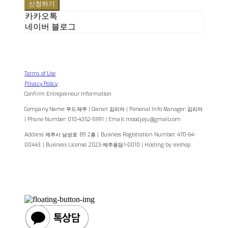
신청하기
카카오톡
네이버 블로그
Terms of Use
Privacy Policy
Confirm Entrepreneur Information
Company Name: 무드제주 | Owner: 김리아 | Personal Info Manager: 김리아
| Phone Number: 010-4352-5991 | Email: mood.jeju@gmail.com
Address: 제주시 남성로 89 2층 | Business Registration Number:
470-64-
00443
| Business License:
2023-제주용담1-0010
| Hosting by sixshop