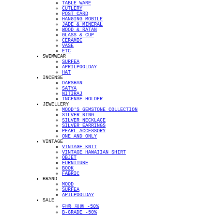
TABLE WARE
CUTLERY
POST CARD
HANGING MOBILE
JADE & MINERAL
WOOD & RATAN
GLASS & CUP
CERAMIC
VASE
ETC
SWIMWEAR
SURFEA
APRILPOOLDAY
HAT
INCENSE
DARSHAN
SATYA
NITIRAJ
INCENSE HOLDER
JEWELLERY
MOOD'S GEMSTONE COLLECTION
SILVER RING
SILVER NECKLACE
SILVER EARRINGS
PEARL ACCESSORY
ONE AND ONLY
VINTAGE
VINTAGE KNIT
VINTAGE HAWAIIAN SHIRT
OBJET
FURNITURE
BOOK
FABRIC
BRAND
MOOD
SURFEA
APILPOOLDAY
SALE
단종 제품 -50%
B-GRADE -50%