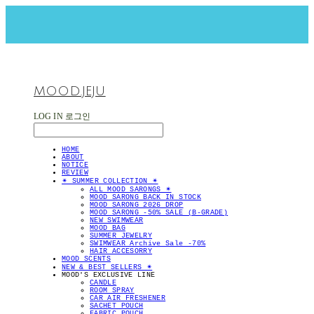
MOOD.JEJU
LOG IN
로그인
HOME
ABOUT
NOTICE
REVIEW
✴︎ SUMMER COLLECTION ✴︎
ALL MOOD SARONGS ✴︎
MOOD SARONG BACK IN STOCK
MOOD SARONG 2026 DROP
MOOD SARONG -50% SALE (B-GRADE)
NEW SWIMWEAR
MOOD BAG
SUMMER JEWELRY
SWIMWEAR Archive Sale -70%
HAIR ACCESORRY
MOOD SCENTS
NEW & BEST SELLERS ✴︎
MOOD'S EXCLUSIVE LINE
CANDLE
ROOM SPRAY
CAR AIR FRESHENER
SACHET POUCH
FABRIC POUCH