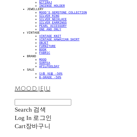
NITIRAJ
INCENSE HOLDER
JEWELLERY
MOOD'S GEMSTONE COLLECTION
SILVER RING
SILVER NECKLACE
SILVER EARRINGS
PEARL ACCESSORY
ONE AND ONLY
VINTAGE
VINTAGE KNIT
VINTAGE HAWAIIAN SHIRT
OBJET
FURNITURE
BOOK
FABRIC
BRAND
MOOD
SURFEA
APILPOOLDAY
SALE
단종 제품 -50%
B-GRADE -50%
MOOD.JEJU
Search
검색
Log In
로그인
Cart
장바구니