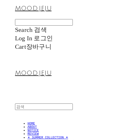
MOOD.JEJU
Search
검색
Log In
로그인
Cart
장바구니
MOOD.JEJU
HOME
ABOUT
NOTICE
REVIEW
✴︎ SUMMER COLLECTION ✴︎