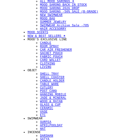
ALL MOOD SARONGS ✴︎
MOOD SARONG BACK IN STOCK
MOOD SARONG 2026 DROP
MOOD SARONG -50% SALE (B-GRADE)
NEW SWIMWEAR
MOOD BAG
SUMMER JEWELRY
SWIMWEAR Archive Sale -70%
HAIR ACCESORRY
MOOD SCENTS
NEW & BEST SELLERS ✴︎
MOOD'S EXCLUSIVE LINE
CANDLE
ROOM SPRAY
CAR AIR FRESHENER
SACHET POUCH
FABRIC POUCH
CARD WALLET
CLOTHING
LIVING
OBJET
SHELL TRAY
SHELL COASTER
CANDLE HOLDER
TABLE WARE
CUTLERY
POST CARD
HANGING MOBILE
JADE & MINERAL
WOOD & RATAN
GLASS & CUP
CERAMIC
VASE
ETC
SWIMWEAR
SURFEA
APRILPOOLDAY
HAT
INCENSE
DARSHAN
SATYA