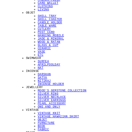
CARD WALLET
CLOTHING
LIVING
OBJET
SHELL TRAY
SHELL COASTER
CANDLE HOLDER
TABLE WARE
CUTLERY
POST CARD
HANGING MOBILE
JADE & MINERAL
WOOD & RATAN
GLASS & CUP
CERAMIC
VASE
ETC
SWIMWEAR
SURFEA
APRILPOOLDAY
HAT
INCENSE
DARSHAN
SATYA
NITIRAJ
INCENSE HOLDER
JEWELLERY
MOOD'S GEMSTONE COLLECTION
SILVER RING
SILVER NECKLACE
SILVER EARRINGS
PEARL ACCESSORY
ONE AND ONLY
VINTAGE
VINTAGE KNIT
VINTAGE HAWAIIAN SHIRT
OBJET
FURNITURE
BOOK
FABRIC