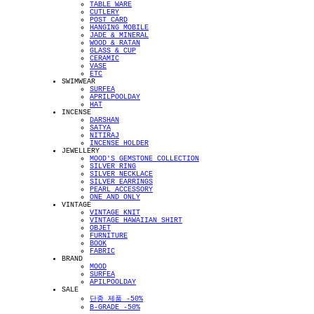
TABLE WARE
CUTLERY
POST CARD
HANGING MOBILE
JADE & MINERAL
WOOD & RATAN
GLASS & CUP
CERAMIC
VASE
ETC
SWIMWEAR
SURFEA
APRILPOOLDAY
HAT
INCENSE
DARSHAN
SATYA
NITIRAJ
INCENSE HOLDER
JEWELLERY
MOOD'S GEMSTONE COLLECTION
SILVER RING
SILVER NECKLACE
SILVER EARRINGS
PEARL ACCESSORY
ONE AND ONLY
VINTAGE
VINTAGE KNIT
VINTAGE HAWAIIAN SHIRT
OBJET
FURNITURE
BOOK
FABRIC
BRAND
MOOD
SURFEA
APILPOOLDAY
SALE
단종 제품 -50%
B-GRADE -50%