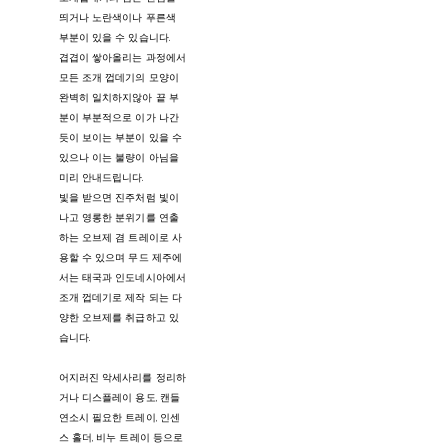
띄거나 노란색이나 푸른색
부분이 있을 수 있습니다.
겹겹이 쌓아올리는 과정에서
모든 조개 껍데기의 모양이
완벽히 일치하지않아 끝 부
분이 부분적으로 이가 나간
듯이 보이는 부분이 있을 수
있으나 이는 불량이 아님을
미리 안내드립니다.
빛을 받으면 진주처럼 빛이
나고 영롱한 분위기를 연출
하는 오브제 겸 트레이로 사
용할 수 있으며 무드 제주에
서는 태국과 인도네시아에서
조개 껍데기로 제작 되는 다
양한 오브제를 취급하고 있
습니다.
어지러진 악세사리를 정리하
거나 디스플레이 용도, 캔들
연소시 필요한 트레이, 인센
스 홀더, 비누 트레이 등으로