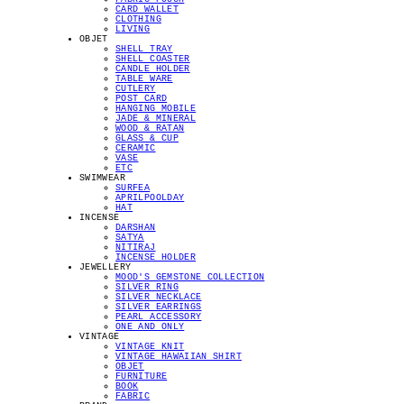
CARD WALLET
CLOTHING
LIVING
OBJET
SHELL TRAY
SHELL COASTER
CANDLE HOLDER
TABLE WARE
CUTLERY
POST CARD
HANGING MOBILE
JADE & MINERAL
WOOD & RATAN
GLASS & CUP
CERAMIC
VASE
ETC
SWIMWEAR
SURFEA
APRILPOOLDAY
HAT
INCENSE
DARSHAN
SATYA
NITIRAJ
INCENSE HOLDER
JEWELLERY
MOOD'S GEMSTONE COLLECTION
SILVER RING
SILVER NECKLACE
SILVER EARRINGS
PEARL ACCESSORY
ONE AND ONLY
VINTAGE
VINTAGE KNIT
VINTAGE HAWAIIAN SHIRT
OBJET
FURNITURE
BOOK
FABRIC