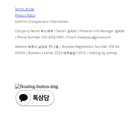
Terms of Use
Privacy Policy
Confirm Entrepreneur Information
Company Name: 무드제주 | Owner: 김리아 | Personal Info Manager: 김리아
| Phone Number: 010-4352-5991 | Email: mood.jeju@gmail.com
Address: 제주시 남성로 89 2층 | Business Registration Number:
470-64-
00443
| Business License:
2023-제주용담1-0010
| Hosting by sixshop