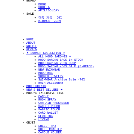
BRAND
MOOD
SURFEA
APILPOOLDAY
SALE
단종 제품 -50%
B-GRADE -50%
HOME
ABOUT
NOTICE
REVIEW
✴︎ SUMMER COLLECTION ✴︎
ALL MOOD SARONGS ✴︎
MOOD SARONG BACK IN STOCK
MOOD SARONG 2026 DROP
MOOD SARONG -50% SALE (B-GRADE)
NEW SWIMWEAR
MOOD BAG
SUMMER JEWELRY
SWIMWEAR Archive Sale -70%
HAIR ACCESORRY
MOOD SCENTS
NEW & BEST SELLERS ✴︎
MOOD'S EXCLUSIVE LINE
CANDLE
ROOM SPRAY
CAR AIR FRESHENER
SACHET POUCH
FABRIC POUCH
CARD WALLET
CLOTHING
LIVING
OBJET
SHELL TRAY
SHELL COASTER
CANDLE HOLDER