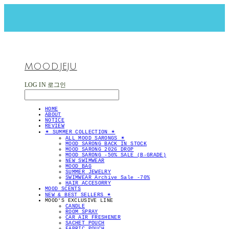
MOOD.JEJU
LOG IN
로그인
HOME
ABOUT
NOTICE
REVIEW
✴︎ SUMMER COLLECTION ✴︎
ALL MOOD SARONGS ✴︎
MOOD SARONG BACK IN STOCK
MOOD SARONG 2026 DROP
MOOD SARONG -50% SALE (B-GRADE)
NEW SWIMWEAR
MOOD BAG
SUMMER JEWELRY
SWIMWEAR Archive Sale -70%
HAIR ACCESORRY
MOOD SCENTS
NEW & BEST SELLERS ✴︎
MOOD'S EXCLUSIVE LINE
CANDLE
ROOM SPRAY
CAR AIR FRESHENER
SACHET POUCH
FABRIC POUCH