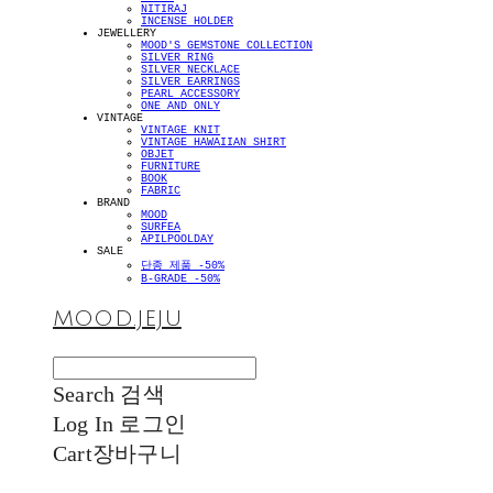
NITIRAJ
INCENSE HOLDER
JEWELLERY
MOOD'S GEMSTONE COLLECTION
SILVER RING
SILVER NECKLACE
SILVER EARRINGS
PEARL ACCESSORY
ONE AND ONLY
VINTAGE
VINTAGE KNIT
VINTAGE HAWAIIAN SHIRT
OBJET
FURNITURE
BOOK
FABRIC
BRAND
MOOD
SURFEA
APILPOOLDAY
SALE
단종 제품 -50%
B-GRADE -50%
MOOD.JEJU
Search
검색
Log In
로그인
Cart
장바구니