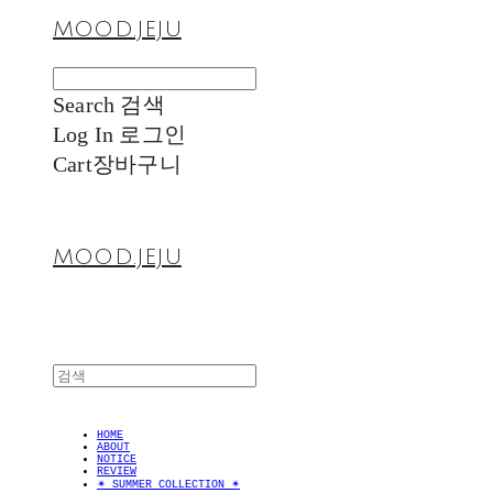
MOOD.JEJU
Search
검색
Log In
로그인
Cart
장바구니
MOOD.JEJU
HOME
ABOUT
NOTICE
REVIEW
✴︎ SUMMER COLLECTION ✴︎