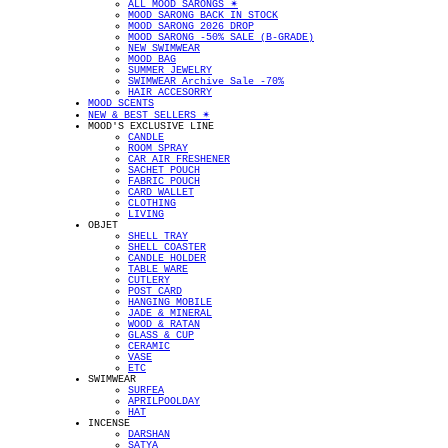
ALL MOOD SARONGS ✴︎
MOOD SARONG BACK IN STOCK
MOOD SARONG 2026 DROP
MOOD SARONG -50% SALE (B-GRADE)
NEW SWIMWEAR
MOOD BAG
SUMMER JEWELRY
SWIMWEAR Archive Sale -70%
HAIR ACCESORRY
MOOD SCENTS
NEW & BEST SELLERS ✴︎
MOOD'S EXCLUSIVE LINE
CANDLE
ROOM SPRAY
CAR AIR FRESHENER
SACHET POUCH
FABRIC POUCH
CARD WALLET
CLOTHING
LIVING
OBJET
SHELL TRAY
SHELL COASTER
CANDLE HOLDER
TABLE WARE
CUTLERY
POST CARD
HANGING MOBILE
JADE & MINERAL
WOOD & RATAN
GLASS & CUP
CERAMIC
VASE
ETC
SWIMWEAR
SURFEA
APRILPOOLDAY
HAT
INCENSE
DARSHAN
SATYA