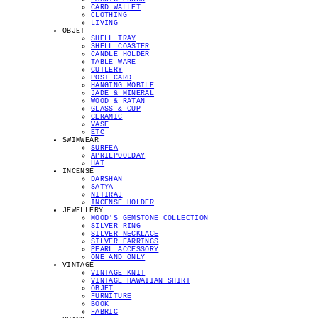
CARD WALLET
CLOTHING
LIVING
OBJET
SHELL TRAY
SHELL COASTER
CANDLE HOLDER
TABLE WARE
CUTLERY
POST CARD
HANGING MOBILE
JADE & MINERAL
WOOD & RATAN
GLASS & CUP
CERAMIC
VASE
ETC
SWIMWEAR
SURFEA
APRILPOOLDAY
HAT
INCENSE
DARSHAN
SATYA
NITIRAJ
INCENSE HOLDER
JEWELLERY
MOOD'S GEMSTONE COLLECTION
SILVER RING
SILVER NECKLACE
SILVER EARRINGS
PEARL ACCESSORY
ONE AND ONLY
VINTAGE
VINTAGE KNIT
VINTAGE HAWAIIAN SHIRT
OBJET
FURNITURE
BOOK
FABRIC