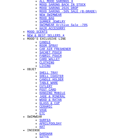
ALL MOOD SARONGS ✴︎
MOOD SARONG BACK IN STOCK
MOOD SARONG 2026 DROP
MOOD SARONG -50% SALE (B-GRADE)
NEW SWIMWEAR
MOOD BAG
SUMMER JEWELRY
SWIMWEAR Archive Sale -70%
HAIR ACCESORRY
MOOD SCENTS
NEW & BEST SELLERS ✴︎
MOOD'S EXCLUSIVE LINE
CANDLE
ROOM SPRAY
CAR AIR FRESHENER
SACHET POUCH
FABRIC POUCH
CARD WALLET
CLOTHING
LIVING
OBJET
SHELL TRAY
SHELL COASTER
CANDLE HOLDER
TABLE WARE
CUTLERY
POST CARD
HANGING MOBILE
JADE & MINERAL
WOOD & RATAN
GLASS & CUP
CERAMIC
VASE
ETC
SWIMWEAR
SURFEA
APRILPOOLDAY
HAT
INCENSE
DARSHAN
SATYA