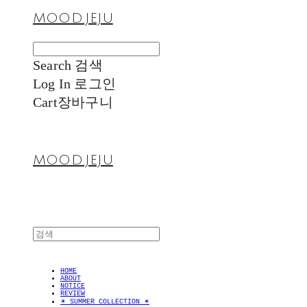
MOOD.JEJU
Search
검색
Log In
로그인
Cart
장바구니
MOOD.JEJU
HOME
ABOUT
NOTICE
REVIEW
✴︎ SUMMER COLLECTION ✴︎