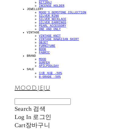
NITIRAJ
INCENSE HOLDER
JEWELLERY
MOOD'S GEMSTONE COLLECTION
SILVER RING
SILVER NECKLACE
SILVER EARRINGS
PEARL ACCESSORY
ONE AND ONLY
VINTAGE
VINTAGE KNIT
VINTAGE HAWAIIAN SHIRT
OBJET
FURNITURE
BOOK
FABRIC
BRAND
MOOD
SURFEA
APILPOOLDAY
SALE
단종 제품 -50%
B-GRADE -50%
MOOD.JEJU
Search
검색
Log In
로그인
Cart
장바구니