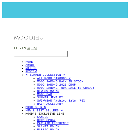
MOOD.JEJU
LOG IN
로그인
HOME
ABOUT
NOTICE
REVIEW
✴︎ SUMMER COLLECTION ✴︎
ALL MOOD SARONGS ✴︎
MOOD SARONG BACK IN STOCK
MOOD SARONG 2026 DROP
MOOD SARONG -50% SALE (B-GRADE)
NEW SWIMWEAR
MOOD BAG
SUMMER JEWELRY
SWIMWEAR Archive Sale -70%
HAIR ACCESORRY
MOOD SCENTS
NEW & BEST SELLERS ✴︎
MOOD'S EXCLUSIVE LINE
CANDLE
ROOM SPRAY
CAR AIR FRESHENER
SACHET POUCH
FABRIC POUCH