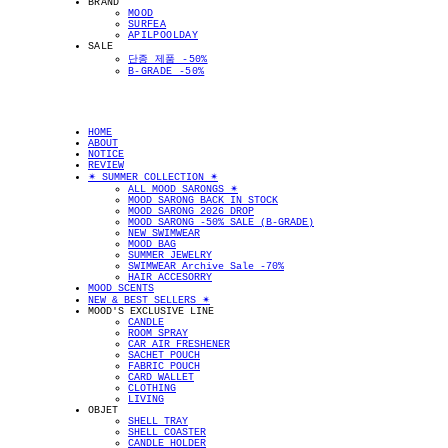
BRAND
MOOD
SURFEA
APILPOOLDAY
SALE
단종 제품 -50%
B-GRADE -50%
HOME
ABOUT
NOTICE
REVIEW
✴︎ SUMMER COLLECTION ✴︎
ALL MOOD SARONGS ✴︎
MOOD SARONG BACK IN STOCK
MOOD SARONG 2026 DROP
MOOD SARONG -50% SALE (B-GRADE)
NEW SWIMWEAR
MOOD BAG
SUMMER JEWELRY
SWIMWEAR Archive Sale -70%
HAIR ACCESORRY
MOOD SCENTS
NEW & BEST SELLERS ✴︎
MOOD'S EXCLUSIVE LINE
CANDLE
ROOM SPRAY
CAR AIR FRESHENER
SACHET POUCH
FABRIC POUCH
CARD WALLET
CLOTHING
LIVING
OBJET
SHELL TRAY
SHELL COASTER
CANDLE HOLDER