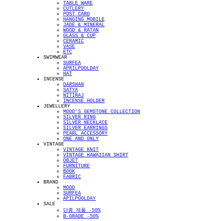
TABLE WARE
CUTLERY
POST CARD
HANGING MOBILE
JADE & MINERAL
WOOD & RATAN
GLASS & CUP
CERAMIC
VASE
ETC
SWIMWEAR
SURFEA
APRILPOOLDAY
HAT
INCENSE
DARSHAN
SATYA
NITIRAJ
INCENSE HOLDER
JEWELLERY
MOOD'S GEMSTONE COLLECTION
SILVER RING
SILVER NECKLACE
SILVER EARRINGS
PEARL ACCESSORY
ONE AND ONLY
VINTAGE
VINTAGE KNIT
VINTAGE HAWAIIAN SHIRT
OBJET
FURNITURE
BOOK
FABRIC
BRAND
MOOD
SURFEA
APILPOOLDAY
SALE
단종 제품 -50%
B-GRADE -50%