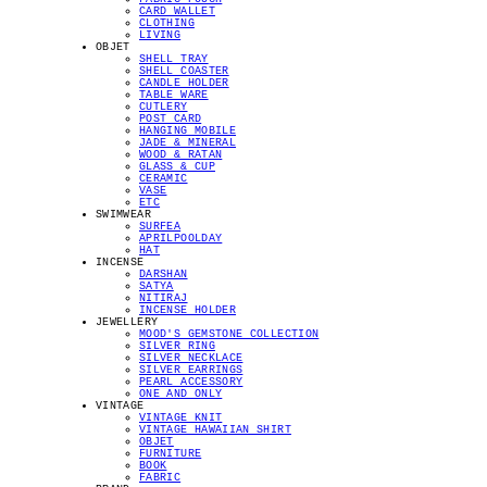
CARD WALLET
CLOTHING
LIVING
OBJET
SHELL TRAY
SHELL COASTER
CANDLE HOLDER
TABLE WARE
CUTLERY
POST CARD
HANGING MOBILE
JADE & MINERAL
WOOD & RATAN
GLASS & CUP
CERAMIC
VASE
ETC
SWIMWEAR
SURFEA
APRILPOOLDAY
HAT
INCENSE
DARSHAN
SATYA
NITIRAJ
INCENSE HOLDER
JEWELLERY
MOOD'S GEMSTONE COLLECTION
SILVER RING
SILVER NECKLACE
SILVER EARRINGS
PEARL ACCESSORY
ONE AND ONLY
VINTAGE
VINTAGE KNIT
VINTAGE HAWAIIAN SHIRT
OBJET
FURNITURE
BOOK
FABRIC