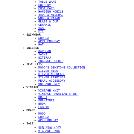
TABLE WARE
CUTLERY
POST CARD
HANGING MOBILE
JADE & MINERAL
WOOD & RATAN
GLASS & CUP
CERAMIC
VASE
ETC
SWIMWEAR
SURFEA
APRILPOOLDAY
HAT
INCENSE
DARSHAN
SATYA
NITIRAJ
INCENSE HOLDER
JEWELLERY
MOOD'S GEMSTONE COLLECTION
SILVER RING
SILVER NECKLACE
SILVER EARRINGS
PEARL ACCESSORY
ONE AND ONLY
VINTAGE
VINTAGE KNIT
VINTAGE HAWAIIAN SHIRT
OBJET
FURNITURE
BOOK
FABRIC
BRAND
MOOD
SURFEA
APILPOOLDAY
SALE
단종 제품 -50%
B-GRADE -50%