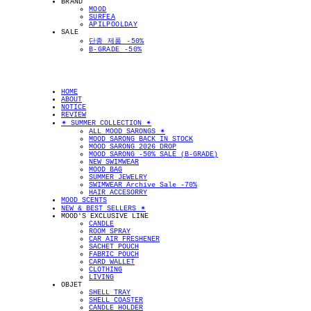
BRAND
MOOD
SURFEA
APILPOOLDAY
SALE
단종 제품 -50%
B-GRADE -50%
HOME
ABOUT
NOTICE
REVIEW
✴︎ SUMMER COLLECTION ✴︎
ALL MOOD SARONGS ✴︎
MOOD SARONG BACK IN STOCK
MOOD SARONG 2026 DROP
MOOD SARONG -50% SALE (B-GRADE)
NEW SWIMWEAR
MOOD BAG
SUMMER JEWELRY
SWIMWEAR Archive Sale -70%
HAIR ACCESORRY
MOOD SCENTS
NEW & BEST SELLERS ✴︎
MOOD'S EXCLUSIVE LINE
CANDLE
ROOM SPRAY
CAR AIR FRESHENER
SACHET POUCH
FABRIC POUCH
CARD WALLET
CLOTHING
LIVING
OBJET
SHELL TRAY
SHELL COASTER
CANDLE HOLDER