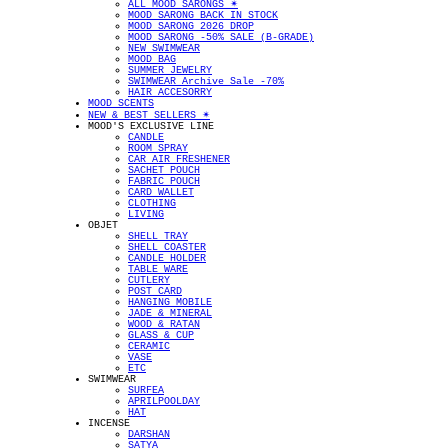
ALL MOOD SARONGS ✴︎
MOOD SARONG BACK IN STOCK
MOOD SARONG 2026 DROP
MOOD SARONG -50% SALE (B-GRADE)
NEW SWIMWEAR
MOOD BAG
SUMMER JEWELRY
SWIMWEAR Archive Sale -70%
HAIR ACCESORRY
MOOD SCENTS
NEW & BEST SELLERS ✴︎
MOOD'S EXCLUSIVE LINE
CANDLE
ROOM SPRAY
CAR AIR FRESHENER
SACHET POUCH
FABRIC POUCH
CARD WALLET
CLOTHING
LIVING
OBJET
SHELL TRAY
SHELL COASTER
CANDLE HOLDER
TABLE WARE
CUTLERY
POST CARD
HANGING MOBILE
JADE & MINERAL
WOOD & RATAN
GLASS & CUP
CERAMIC
VASE
ETC
SWIMWEAR
SURFEA
APRILPOOLDAY
HAT
INCENSE
DARSHAN
SATYA