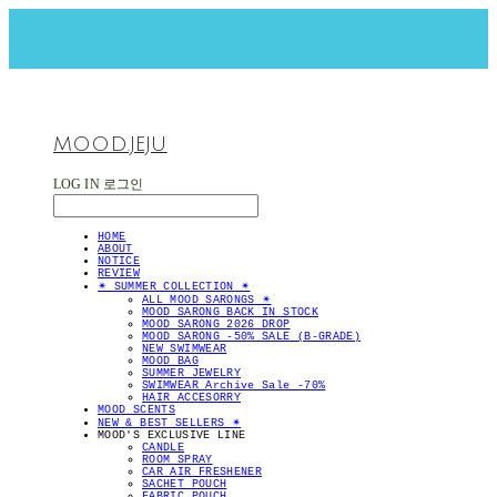
MOOD.JEJU
LOG IN
로그인
HOME
ABOUT
NOTICE
REVIEW
✴︎ SUMMER COLLECTION ✴︎
ALL MOOD SARONGS ✴︎
MOOD SARONG BACK IN STOCK
MOOD SARONG 2026 DROP
MOOD SARONG -50% SALE (B-GRADE)
NEW SWIMWEAR
MOOD BAG
SUMMER JEWELRY
SWIMWEAR Archive Sale -70%
HAIR ACCESORRY
MOOD SCENTS
NEW & BEST SELLERS ✴︎
MOOD'S EXCLUSIVE LINE
CANDLE
ROOM SPRAY
CAR AIR FRESHENER
SACHET POUCH
FABRIC POUCH