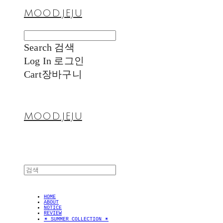
MOOD.JEJU
Search
검색
Log In
로그인
Cart
장바구니
MOOD.JEJU
HOME
ABOUT
NOTICE
REVIEW
✴︎ SUMMER COLLECTION ✴︎