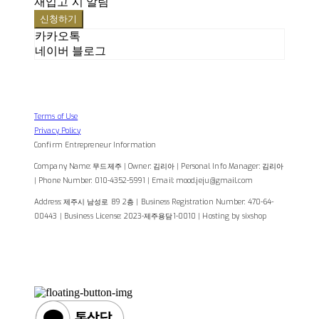
재입고 시 알림
신청하기
카카오톡
네이버 블로그
Terms of Use
Privacy Policy
Confirm Entrepreneur Information
Company Name: 무드제주 | Owner: 김리아 | Personal Info Manager: 김리아
| Phone Number: 010-4352-5991 | Email: mood.jeju@gmail.com
Address: 제주시 남성로 89 2층 | Business Registration Number:
470-64-
00443
| Business License:
2023-제주용담1-0010
| Hosting by sixshop