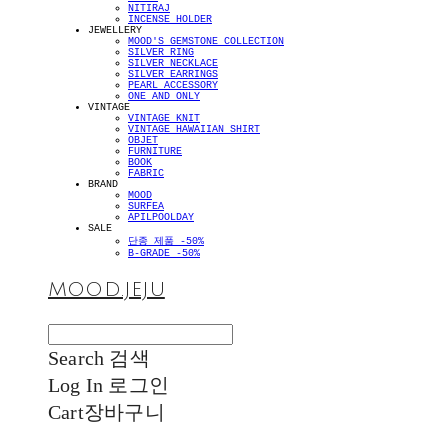
NITIRAJ
INCENSE HOLDER
JEWELLERY
MOOD'S GEMSTONE COLLECTION
SILVER RING
SILVER NECKLACE
SILVER EARRINGS
PEARL ACCESSORY
ONE AND ONLY
VINTAGE
VINTAGE KNIT
VINTAGE HAWAIIAN SHIRT
OBJET
FURNITURE
BOOK
FABRIC
BRAND
MOOD
SURFEA
APILPOOLDAY
SALE
단종 제품 -50%
B-GRADE -50%
MOOD.JEJU
Search
검색
Log In
로그인
Cart
장바구니