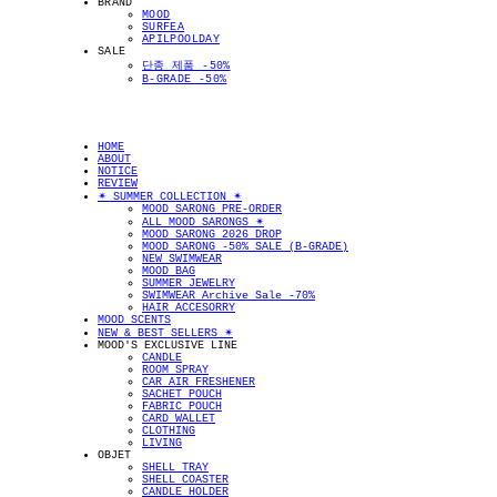
BRAND
MOOD
SURFEA
APILPOOLDAY
SALE
단종 제품 -50%
B-GRADE -50%
HOME
ABOUT
NOTICE
REVIEW
✴︎ SUMMER COLLECTION ✴︎
MOOD SARONG PRE-ORDER
ALL MOOD SARONGS ✴︎
MOOD SARONG 2026 DROP
MOOD SARONG -50% SALE (B-GRADE)
NEW SWIMWEAR
MOOD BAG
SUMMER JEWELRY
SWIMWEAR Archive Sale -70%
HAIR ACCESORRY
MOOD SCENTS
NEW & BEST SELLERS ✴︎
MOOD'S EXCLUSIVE LINE
CANDLE
ROOM SPRAY
CAR AIR FRESHENER
SACHET POUCH
FABRIC POUCH
CARD WALLET
CLOTHING
LIVING
OBJET
SHELL TRAY
SHELL COASTER
CANDLE HOLDER