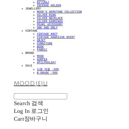
NITIRAJ
INCENSE HOLDER
JEWELLERY
MOOD'S GEMSTONE COLLECTION
SILVER RING
SILVER NECKLACE
SILVER EARRINGS
PEARL ACCESSORY
ONE AND ONLY
VINTAGE
VINTAGE KNIT
VINTAGE HAWAIIAN SHIRT
OBJET
FURNITURE
BOOK
FABRIC
BRAND
MOOD
SURFEA
APILPOOLDAY
SALE
단종 제품 -50%
B-GRADE -50%
MOOD.JEJU
Search
검색
Log In
로그인
Cart
장바구니