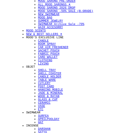
MOOD SARONG PRE-ORDER
ALL MOOD SARONGS ✴︎
MOOD SARONG 2026 DROP
MOOD SARONG -50% SALE (B-GRADE)
NEW SWIMWEAR
MOOD BAG
SUMMER JEWELRY
SWIMWEAR Archive Sale -70%
HAIR ACCESORRY
MOOD SCENTS
NEW & BEST SELLERS ✴︎
MOOD'S EXCLUSIVE LINE
CANDLE
ROOM SPRAY
CAR AIR FRESHENER
SACHET POUCH
FABRIC POUCH
CARD WALLET
CLOTHING
LIVING
OBJET
SHELL TRAY
SHELL COASTER
CANDLE HOLDER
TABLE WARE
CUTLERY
POST CARD
HANGING MOBILE
JADE & MINERAL
WOOD & RATAN
GLASS & CUP
CERAMIC
VASE
ETC
SWIMWEAR
SURFEA
APRILPOOLDAY
HAT
INCENSE
DARSHAN
SATYA