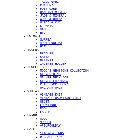
TABLE WARE
CUTLERY
POST CARD
HANGING MOBILE
JADE & MINERAL
WOOD & RATAN
GLASS & CUP
CERAMIC
VASE
ETC
SWIMWEAR
SURFEA
APRILPOOLDAY
HAT
INCENSE
DARSHAN
SATYA
NITIRAJ
INCENSE HOLDER
JEWELLERY
MOOD'S GEMSTONE COLLECTION
SILVER RING
SILVER NECKLACE
SILVER EARRINGS
PEARL ACCESSORY
ONE AND ONLY
VINTAGE
VINTAGE KNIT
VINTAGE HAWAIIAN SHIRT
OBJET
FURNITURE
BOOK
FABRIC
BRAND
MOOD
SURFEA
APILPOOLDAY
SALE
단종 제품 -50%
B-GRADE -50%