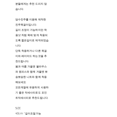
분들에게는 추천 드리지 않
습니다.
담수진주를 이용해 제작한
진주목걸이입니다.
길이 조정이 가능하지만 착
용샷 처럼 목에 맞게 착용되
도록 짧은길이로 제작되었습
니다.
단독 착용하거나 다른 목걸
이와 레이어드 하는것을 추
천드립니다.
봄과 여름 가을엔 블라우스
와 원피스와 함께 겨울엔 뽀
송뽀송한 니트와 함께 착용
해보세요.
모든계절에 유용하게 사용하
기 좋은 악세사리로도 포인
트악세사리로 추천드립니다.
SIZE
40cm *길이조절가능