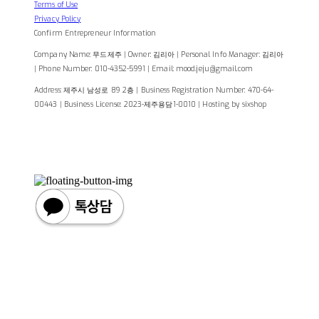
Terms of Use
Privacy Policy
Confirm Entrepreneur Information
Company Name: 무드제주 | Owner: 김리아 | Personal Info Manager: 김리아
| Phone Number: 010-4352-5991 | Email: mood.jeju@gmail.com
Address: 제주시 남성로 89 2층 | Business Registration Number:
470-64-
00443
| Business License:
2023-제주용담1-0010
| Hosting by sixshop