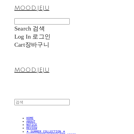
MOOD.JEJU
Search
검색
Log In
로그인
Cart
장바구니
MOOD.JEJU
HOME
ABOUT
NOTICE
REVIEW
✴︎ SUMMER COLLECTION ✴︎