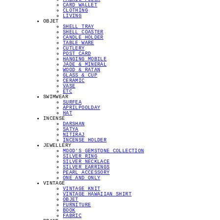
CARD WALLET
CLOTHING
LIVING
OBJET
SHELL TRAY
SHELL COASTER
CANDLE HOLDER
TABLE WARE
CUTLERY
POST CARD
HANGING MOBILE
JADE & MINERAL
WOOD & RATAN
GLASS & CUP
CERAMIC
VASE
ETC
SWIMWEAR
SURFEA
APRILPOOLDAY
HAT
INCENSE
DARSHAN
SATYA
NITIRAJ
INCENSE HOLDER
JEWELLERY
MOOD'S GEMSTONE COLLECTION
SILVER RING
SILVER NECKLACE
SILVER EARRINGS
PEARL ACCESSORY
ONE AND ONLY
VINTAGE
VINTAGE KNIT
VINTAGE HAWAIIAN SHIRT
OBJET
FURNITURE
BOOK
FABRIC