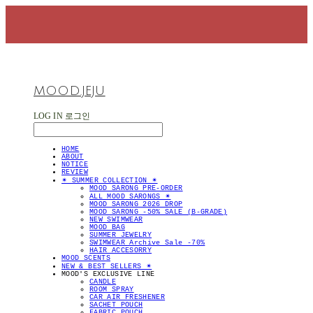
MOOD.JEJU
LOG IN
로그인
HOME
ABOUT
NOTICE
REVIEW
✴︎ SUMMER COLLECTION ✴︎
MOOD SARONG PRE-ORDER
ALL MOOD SARONGS ✴︎
MOOD SARONG 2026 DROP
MOOD SARONG -50% SALE (B-GRADE)
NEW SWIMWEAR
MOOD BAG
SUMMER JEWELRY
SWIMWEAR Archive Sale -70%
HAIR ACCESORRY
MOOD SCENTS
NEW & BEST SELLERS ✴︎
MOOD'S EXCLUSIVE LINE
CANDLE
ROOM SPRAY
CAR AIR FRESHENER
SACHET POUCH
FABRIC POUCH