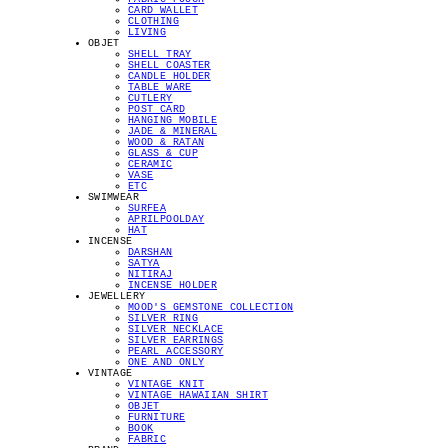
CARD WALLET
CLOTHING
LIVING
OBJET
SHELL TRAY
SHELL COASTER
CANDLE HOLDER
TABLE WARE
CUTLERY
POST CARD
HANGING MOBILE
JADE & MINERAL
WOOD & RATAN
GLASS & CUP
CERAMIC
VASE
ETC
SWIMWEAR
SURFEA
APRILPOOLDAY
HAT
INCENSE
DARSHAN
SATYA
NITIRAJ
INCENSE HOLDER
JEWELLERY
MOOD'S GEMSTONE COLLECTION
SILVER RING
SILVER NECKLACE
SILVER EARRINGS
PEARL ACCESSORY
ONE AND ONLY
VINTAGE
VINTAGE KNIT
VINTAGE HAWAIIAN SHIRT
OBJET
FURNITURE
BOOK
FABRIC