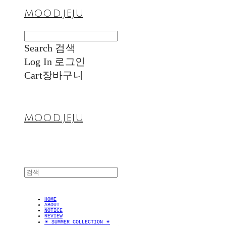
MOOD.JEJU
Search
검색
Log In
로그인
Cart
장바구니
MOOD.JEJU
HOME
ABOUT
NOTICE
REVIEW
✴︎ SUMMER COLLECTION ✴︎