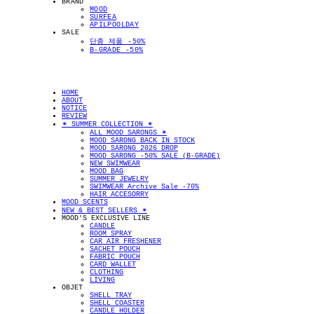
BRAND
MOOD
SURFEA
APILPOOLDAY
SALE
단종 제품 -50%
B-GRADE -50%
HOME
ABOUT
NOTICE
REVIEW
✴︎ SUMMER COLLECTION ✴︎
ALL MOOD SARONGS ✴︎
MOOD SARONG BACK IN STOCK
MOOD SARONG 2026 DROP
MOOD SARONG -50% SALE (B-GRADE)
NEW SWIMWEAR
MOOD BAG
SUMMER JEWELRY
SWIMWEAR Archive Sale -70%
HAIR ACCESORRY
MOOD SCENTS
NEW & BEST SELLERS ✴︎
MOOD'S EXCLUSIVE LINE
CANDLE
ROOM SPRAY
CAR AIR FRESHENER
SACHET POUCH
FABRIC POUCH
CARD WALLET
CLOTHING
LIVING
OBJET
SHELL TRAY
SHELL COASTER
CANDLE HOLDER