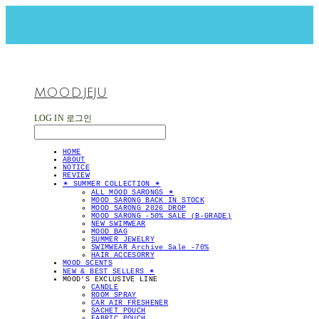
MOOD.JEJU
LOG IN
로그인
HOME
ABOUT
NOTICE
REVIEW
✴︎ SUMMER COLLECTION ✴︎
ALL MOOD SARONGS ✴︎
MOOD SARONG BACK IN STOCK
MOOD SARONG 2026 DROP
MOOD SARONG -50% SALE (B-GRADE)
NEW SWIMWEAR
MOOD BAG
SUMMER JEWELRY
SWIMWEAR Archive Sale -70%
HAIR ACCESORRY
MOOD SCENTS
NEW & BEST SELLERS ✴︎
MOOD'S EXCLUSIVE LINE
CANDLE
ROOM SPRAY
CAR AIR FRESHENER
SACHET POUCH
FABRIC POUCH