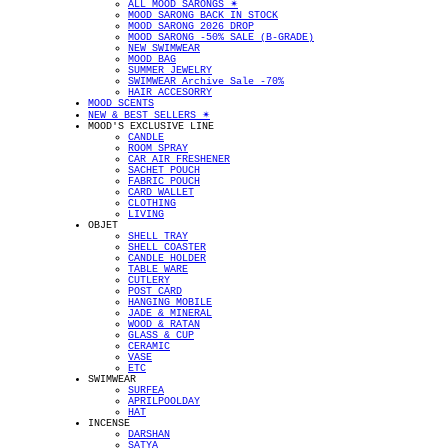
ALL MOOD SARONGS ✴︎
MOOD SARONG BACK IN STOCK
MOOD SARONG 2026 DROP
MOOD SARONG -50% SALE (B-GRADE)
NEW SWIMWEAR
MOOD BAG
SUMMER JEWELRY
SWIMWEAR Archive Sale -70%
HAIR ACCESORRY
MOOD SCENTS
NEW & BEST SELLERS ✴︎
MOOD'S EXCLUSIVE LINE
CANDLE
ROOM SPRAY
CAR AIR FRESHENER
SACHET POUCH
FABRIC POUCH
CARD WALLET
CLOTHING
LIVING
OBJET
SHELL TRAY
SHELL COASTER
CANDLE HOLDER
TABLE WARE
CUTLERY
POST CARD
HANGING MOBILE
JADE & MINERAL
WOOD & RATAN
GLASS & CUP
CERAMIC
VASE
ETC
SWIMWEAR
SURFEA
APRILPOOLDAY
HAT
INCENSE
DARSHAN
SATYA