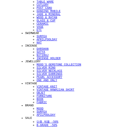
TABLE WARE
CUTLERY
POST CARD
HANGING MOBILE
JADE & MINERAL
WOOD & RATAN
GLASS & CUP
CERAMIC
VASE
ETC
SWIMWEAR
SURFEA
APRILPOOLDAY
HAT
INCENSE
DARSHAN
SATYA
NITIRAJ
INCENSE HOLDER
JEWELLERY
MOOD'S GEMSTONE COLLECTION
SILVER RING
SILVER NECKLACE
SILVER EARRINGS
PEARL ACCESSORY
ONE AND ONLY
VINTAGE
VINTAGE KNIT
VINTAGE HAWAIIAN SHIRT
OBJET
FURNITURE
BOOK
FABRIC
BRAND
MOOD
SURFEA
APILPOOLDAY
SALE
단종 제품 -50%
B-GRADE -50%