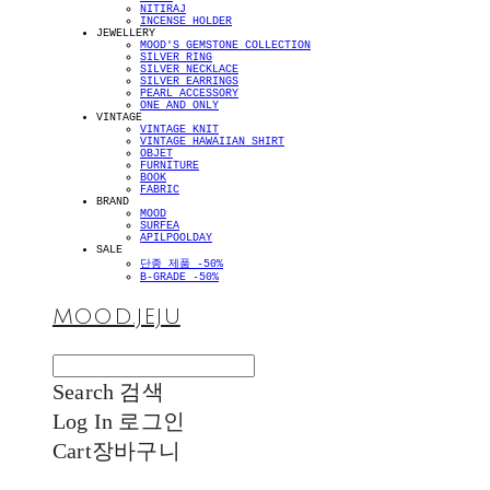
NITIRAJ
INCENSE HOLDER
JEWELLERY
MOOD'S GEMSTONE COLLECTION
SILVER RING
SILVER NECKLACE
SILVER EARRINGS
PEARL ACCESSORY
ONE AND ONLY
VINTAGE
VINTAGE KNIT
VINTAGE HAWAIIAN SHIRT
OBJET
FURNITURE
BOOK
FABRIC
BRAND
MOOD
SURFEA
APILPOOLDAY
SALE
단종 제품 -50%
B-GRADE -50%
MOOD.JEJU
Search
검색
Log In
로그인
Cart
장바구니