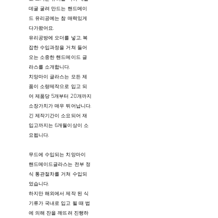
데굴 굴려 만드는 핸드메이
드 유리공예는 참 매력있게
다가왔어요.
유리공방에 오더를 넣고, 복
잡한 수입과정을 거쳐 들어
오는 소중한 핸드메이드 글
라스를 소개합니다.
치앙마이 글라스는 모든 제
품이 소량제작으로 입고 되
어 제품당 5개부터 20개까지
소장가치가 매우 뛰어납니다.
긴 제작기간이 소요되어 재
입고까지는 6개월이상이 소
요됩니다.
무드에 수입되는 치앙마이
핸드메이드글라스는 전부 정
식 통관절차를 거쳐 수입되
었습니다.
하지만 해외에서 제작 된 식
기류가 국내로 입고 될 때 법
에 의해 잔을 깨뜨려 진행하